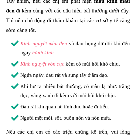
Tuy nhiên, nếu các chị em phát hiện
máu kinh màu
đen
đi kèm cùng với các dấu hiệu bất thường dưới đây.
Thì nên chủ động đi thăm khám tại các cơ sở y tế càng
sớm càng tốt.
Kinh nguyệt màu đen
và đau bụng dữ dội khi đến
ngày
hành kinh
.
Kinh nguyệt vón cục
kèm có mùi hôi khó chịu.
Ngứa ngáy, đau rát và sưng tấy ở âm đạo.
Khí hư ra nhiều bất thường, có màu lạ như: trắng
đục, vàng xanh đi kèm với mùi hôi khó chịu.
Đau rát khi quan hệ tình dục hoặc đi tiểu.
Người mệt mỏi, sốt, buồn nôn và nôn mửa.
Nếu các chị em có các triệu chứng kể trên, vui lòng