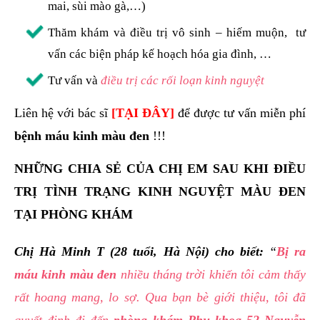
mai, sùi mào gà,…)
Thăm khám và điều trị vô sinh – hiếm muộn, tư
vấn các biện pháp kế hoạch hóa gia đình, …
Tư vấn và
điều trị các rối loạn kinh nguyệt
Liên hệ với bác sĩ
[
TẠI ĐÂY
]
để được tư vấn miễn phí
bệnh máu kinh màu đen
!!!
NHỮNG CHIA SẺ CỦA CHỊ EM SAU KHI ĐIỀU
TRỊ TÌNH TRẠNG KINH NGUYỆT MÀU ĐEN
TẠI PHÒNG KHÁM
Chị Hà Minh T (28 tuổi, Hà Nội) cho biết:
“
Bị ra
máu kinh màu đen
nhiều tháng trời khiến tôi cảm thấy
rất hoang mang, lo sợ. Qua bạn bè giới thiệu, tôi đã