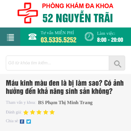
Tư vấn MIỄN PHÍ
Làm việc:
03.5335.5252
8:00 - 20:00
rang
hủ
iới
Máu kinh màu đen là bị làm sao? Có ảnh
hiệu
hưởng đến khả năng sinh sản không?
hụ
BS Phạm Thị Minh Trang
Tham vấn y khoa:
hoa
Đánh giá:
Chia sẻ:
há