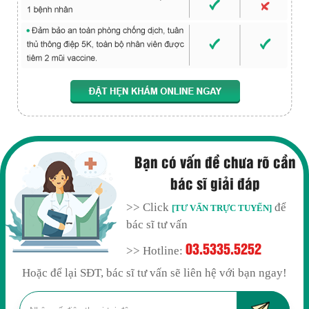
Bạn có vấn đề chưa rõ cần
bác sĩ giải đáp
>> Click
để
[TƯ VẤN TRỰC TUYẾN]
bác sĩ tư vấn
03.5335.5252
>> Hotline:
Hoặc để lại SĐT, bác sĩ tư vấn sẽ liên hệ với bạn ngay!