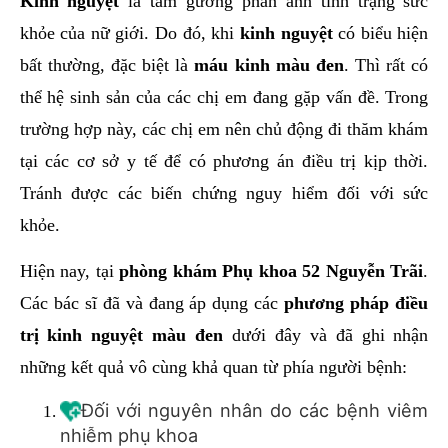
Kinh nguyệt
là tấm gương phản ánh tình trạng sức
khỏe của nữ giới. Do đó, khi
kinh nguyệt
có biểu hiện
bất thường, đặc biệt là
máu kinh màu đen
. Thì rất có
thể hệ sinh sản của các chị em đang gặp vấn đề. Trong
trường hợp này, các chị em nên chủ động đi thăm khám
tại các cơ sở y tế để có phương án điều trị kịp thời.
Tránh được các biến chứng nguy hiểm đối với sức
khỏe.
Hiện nay, tại
phòng khám Phụ khoa
52 Nguyễn Trãi
.
Các bác sĩ đã và đang áp dụng các
phương pháp điều
trị kinh nguyệt màu đen
dưới đây và đã ghi nhận
những kết quả vô cùng khả quan từ phía người bệnh:
Đối với nguyên nhân do các bệnh viêm
nhiễm phụ khoa