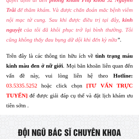
quyết định đi đến
phòng khám Phụ khoa 52 Nguyễn
Trãi
để thăm khám. Và được chẩn đoán mắc bệnh viêm
nội mạc tử cung. Sau khi được điều trị tại đây,
kinh
nguyệt
của tôi đã khôi phục trở lại bình thường. Tôi
cũng không thấy đau bụng dữ dội khi đến kỳ nữa
”.
Trên đây là các thông tin hữu ích về
tình trạng máu
kinh màu đen ở nữ giới
. Mọi băn khoăn liên quan đến
vấn đề này, vui lòng liên hệ theo
Hotline:
03.5335.5252
hoặc click chọn
[
TƯ VẤN TRỰC
TUYẾN
]
để được giải đáp cụ thể và đặt lịch khám ưu
tiên sớm .
ĐỘI NGŨ BÁC SĨ CHUYÊN KHOA