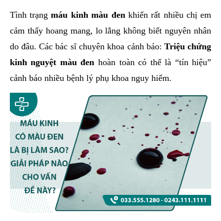
hai
Tình trạng
máu kinh màu đen
khiến rất nhiều chị em
ệnh
cảm thấy hoang mang, lo lắng không biết nguyên nhân
iết
do đâu. Các bác sĩ chuyên khoa cảnh báo:
Triệu chứng
iệu
kinh nguyệt màu đen
hoàn toàn có thể là “tín hiệu”
cảnh báo nhiều bệnh lý phụ khoa nguy hiểm.
ói
khám
ức
hỏe
ệnh
ã
ội
Nam
hoa