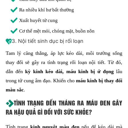
Ra nhiều khí hư bất thường
Xuất huyết tử cung
Cơ thể mệt mỏi, chóng mặt, buồn nôn
3. Nội tiết sinh dục bị rối loạn
Tam lý căng thẳng, áp lực kéo dài, môi trường sống
thay đổi sẽ gây ra tình trạng rối loạn nội tiết. Từ đó,
dẫn đến
kỳ kinh kéo dài, máu kinh bị ứ đọng
lâu
trong tử cung âm đạo. Khiến cho
máu kinh bị thay đổi
màu sắc
.
TÌNH TRẠNG ĐẾN THÁNG RA MÁU ĐEN GÂY
RA HẬU QUẢ GÌ ĐỐI VỚI SỨC KHỎE?
Tình trạng
kinh nguyệt màu đen
nếu để kéo dài mà