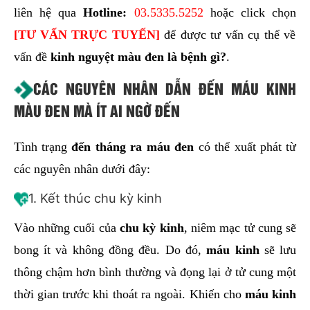
liên hệ qua
Hotline:
03.5335.5252
hoặc click chọn
[
TƯ VẤN TRỰC TUYẾN
]
để được tư vấn cụ thể về
vấn đề
kinh nguyệt màu đen là bệnh gì?
.
CÁC NGUYÊN NHÂN DẪN ĐẾN MÁU KINH
MÀU ĐEN MÀ ÍT AI NGỜ ĐẾN
Tình trạng
đến tháng ra máu đen
có thể xuất phát từ
các nguyên nhân dưới đây:
1. Kết thúc chu kỳ kinh
Vào những cuối của
chu kỳ kinh
, niêm mạc tử cung sẽ
bong ít và không đồng đều. Do đó,
máu kinh
sẽ lưu
thông chậm hơn bình thường và đọng lại ở tử cung một
thời gian trước khi thoát ra ngoài. Khiến cho
máu kinh