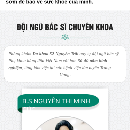
sớm để bảo vệ sức khỏe của mình.
ĐỘI NGŨ BÁC SĨ CHUYÊN KHOA
Phòng khám
Đa khoa 52 Nguyễn Trãi
quy tụ đội ngũ bác sỹ
Phụ khoa hàng đầu Việt Nam với hơn
30-40 năm kinh
nghiệm
, từng làm việc tại các bệnh viện lớn tuyến Trung
Ương.
B.S NGUYỄN THỊ MINH
CÚC