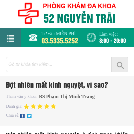
Tư vấn MIỄN PHÍ
Làm việc:
03.5335.5252
8:00 - 20:00
rang
hủ
iới
Đột nhiên mất kinh nguyệt, vì sao?
hiệu
BS Phạm Thị Minh Trang
Tham vấn y khoa:
hụ
Đánh giá:
hoa
Chia sẻ:
há