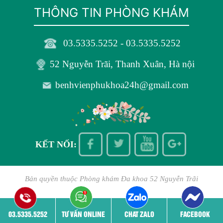
THÔNG TIN PHÒNG KHÁM
03.5335.5252 - 03.5335.5252
52 Nguyễn Trãi, Thanh Xuân, Hà nội
benhvienphukhoa24h@gmail.com
KẾT NỐI:
Bản quyền thuộc
Phòng khám Đa khoa 52 Nguyễn Trãi
03.5335.5252
TƯ VẤN ONLINE
CHAT ZALO
FACEBOOK