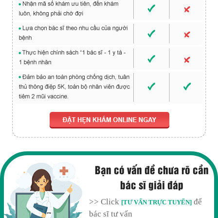
Bạn có vấn đề chưa rõ cần
bác sĩ giải đáp
>> Click
để
[TƯ VẤN TRỰC TUYẾN]
bác sĩ tư vấn