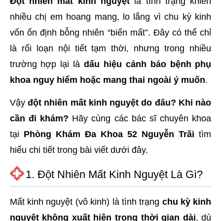
Đột nhiên mất kinh nguyệt
là tình trạng khiến
hai
nhiều chị em hoang mang, lo lắng vì chu kỳ kinh
ệnh
vốn ổn định bỗng nhiên “biến mất”. Đây có thể chỉ
iết
là rối loạn nội tiết tạm thời, nhưng trong nhiều
iệu
trường hợp lại là
dấu hiệu cảnh báo bệnh phụ
ói
khoa nguy hiểm hoặc mang thai ngoài ý muốn
.
khám
Vậy
đột nhiên mất kinh nguyệt do đâu
? Khi nào
ức
cần đi khám?
Hãy cùng các bác sĩ chuyên khoa
hỏe
tại
Phòng Khám Đa Khoa 52 Nguyễn Trãi
tìm
ệnh
hiểu chi tiết trong bài viết dưới đây.
ã
1. Đột Nhiên Mất Kinh Nguyệt Là Gì?
ội
Nam
Mất kinh nguyệt (vô kinh) là tình trạng
chu kỳ kinh
hoa
nguyệt không xuất hiện trong thời gian dài
, dù