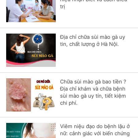
hai
trị
ệnh
iết
iệu
Địa chỉ chữa sùi mào gà uy
tin, chất lượng ở Hà Nội.
ói
khám
ức
hỏe
Chữa sùi mào gà bao tiền ?
Địa chỉ khám và chữa bệnh
ệnh
sùi mào gà uy tín, tiết kiệm
ã
chi phí.
ội
Nam
Viêm niệu đạo do bệnh lậu ở
nữ: cảnh giác với biến chứng
hoa