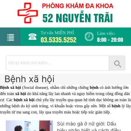
Tư vấn MIỄN PHÍ
Làm việc:
03.5335.5252
8:00 - 20:00
rang
hủ
Bệnh xã hội
iới
hiệu
Bệnh xã hội
(Social disease), nhằm chỉ những chứng
bệnh
có ảnh hưởng lớn
đến toàn
xã hội
do khả năng lây lan nhanh và nguy hiểm trong cộng đồng dân
hụ
cư. Các
bệnh xã hội
chủ yếu lây truyền qua quan hệ tình dục không an toàn là
những bệnh do ký sinh trùng, vi khuẩn hoặc virus gây nên. Một số
bệnh
lý lây
hoa
truyền từ mẹ sang con, lây qua truyền máu hoặc tiếp xúc gián tiếp.
há
Sùi mào gà ở nữ giới: Dấu
hiệu nhận biết và cách điều