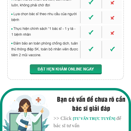
Bạn có vấn đề chưa rõ cần
bác sĩ giải đáp
>> Click
để
[TƯ VẤN TRỰC TUYẾN]
bác sĩ tư vấn