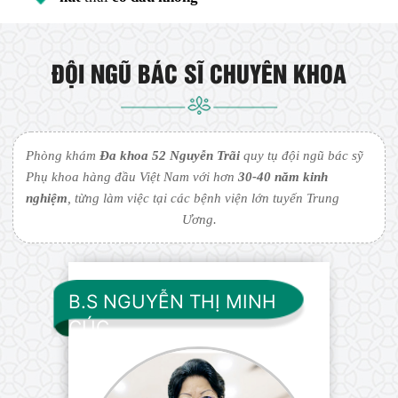
ĐỘI NGŨ BÁC SĨ CHUYÊN KHOA
Phòng khám
Đa khoa 52 Nguyễn Trãi
quy tụ đội ngũ bác sỹ
Phụ khoa hàng đầu Việt Nam với hơn
30-40 năm kinh
nghiệm
, từng làm việc tại các bệnh viện lớn tuyến Trung
Ương.
B.S NGUYỄN THỊ MINH
CÚC