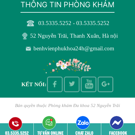
THÔNG TIN PHÒNG KHÁM
03.5335.5252 - 03.5335.5252
52 Nguyễn Trãi, Thanh Xuân, Hà nội
benhvienphukhoa24h@gmail.com
KẾT NỐI:
Bản quyền thuộc
Phòng khám Đa khoa 52 Nguyễn Trãi
03.5335.5252
TƯ VẤN ONLINE
CHAT ZALO
FACEBOOK