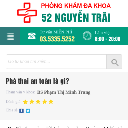
Tư vấn MIỄN PHÍ
Làm việc:
03.5335.5252
8:00 - 20:00
rang
hủ
iới
Phá thai an toàn là gì?
hiệu
BS Phạm Thị Minh Trang
Tham vấn y khoa:
hụ
Đánh giá:
hoa
Chia sẻ:
há