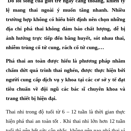
Do lối sống của giới trẻ ngày càng thoáng, khiến tỷ
hai
lệ mang thai ngoài ý muốn tăng nhanh. Nhiều
ệnh
trường hợp không có hiểu biết định nên chọn những
iết
địa chỉ phá thai không đảm bảo chất lượng, dễ bị
iệu
ảnh hưởng trực tiếp đến băng huyết, sót nhau thai,
ói
nhiễm trùng cổ tử cung, rách cổ tử cung,…
khám
Phá thai an toàn được hiểu là phương pháp nhằm
ức
chấm dứt quá trình thai nghén, được thực hiện bởi
hỏe
người cung cấp dịch vụ y khoa tại các cơ sở y tế đạt
ệnh
tiêu chuẩn về đội ngũ các bác sĩ chuyên khoa và
ã
trang thiết bị hiện đại.
ội
Thai nhi trong độ tuổi từ 6 – 12 tuần là thời gian thực
Nam
hiện phá thai an toàn tốt . Khi thai nhi lớn hơn 12 tuần
hoa
tuổi thì nên hết sức cân nhắc, không nên nạo phá thai vì