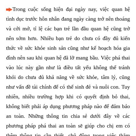
hai
Trong cuộc sống hiện đại ngày nay, việc quan hệ
ệnh
tình dục trước hôn nhân đang ngày càng trở nên thoáng
iết
và cởi mở, tỉ lệ các bạn trẻ lần đầu quan hệ cũng trở
iệu
nên sớm hơn. Nhiều bạn trẻ do chưa có đầy đủ kiến
thức về sức khỏe sinh sản cũng như kế hoạch hóa gia
ói
khám
đình nên sau khi quan hệ đã lỡ mang bầu. Việc phá thai
ức
vào lúc này gần như là điều tất yếu không thể tránh
hỏe
khỏi do chưa đủ khả năng về sức khỏe, tâm lý, cũng
như vấn đề tài chính để có thể sinh đẻ và nuôi con. Tuy
ệnh
nhiên, nhiều trường hợp khi có quyết định bỏ thai,
ã
không biết phải áp dụng phương pháp nào để đảm bảo
ội
an toàn. Những thông tin chia sẻ dưới đây về các
Nam
phương pháp phá thai an toàn sẽ giúp cho chị em có
hoa
thêm thông tin cần thiết, chủ động trong việc thăm