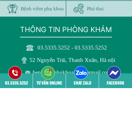
Bệnh viêm phụ khoa
Phá thai
THÔNG TIN PHÒNG KHÁM
03.5335.5252 - 03.5335.5252
52 Nguyễn Trãi, Thanh Xuân, Hà nội
benhvienphukhoa24h@gmail.com
03.5335.5252
TƯ VẤN ONLINE
CHAT ZALO
FACEBOOK
KẾT NỐI:
Bản quyền thuộc
Phòng khám Đa khoa 52 Nguyễn Trãi