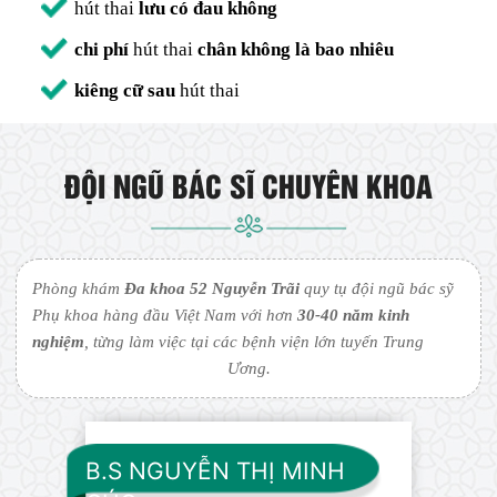
hút thai
lưu có đau không
chi phí
hút thai
chân không là bao nhiêu
kiêng cữ sau
hút thai
ĐỘI NGŨ BÁC SĨ CHUYÊN KHOA
Phòng khám
Đa khoa 52 Nguyễn Trãi
quy tụ đội ngũ bác sỹ
Phụ khoa hàng đầu Việt Nam với hơn
30-40 năm kinh
nghiệm
, từng làm việc tại các bệnh viện lớn tuyến Trung
Ương.
B.S NGUYỄN THỊ MINH