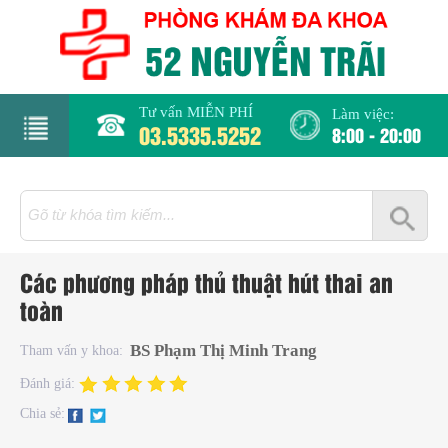
Tư vấn MIỄN PHÍ
Làm việc:
03.5335.5252
8:00 - 20:00
rang
hủ
iới
Các phương pháp thủ thuật hút thai an
hiệu
toàn
hụ
BS Phạm Thị Minh Trang
Tham vấn y khoa:
hoa
Đánh giá:
Chia sẻ:
há