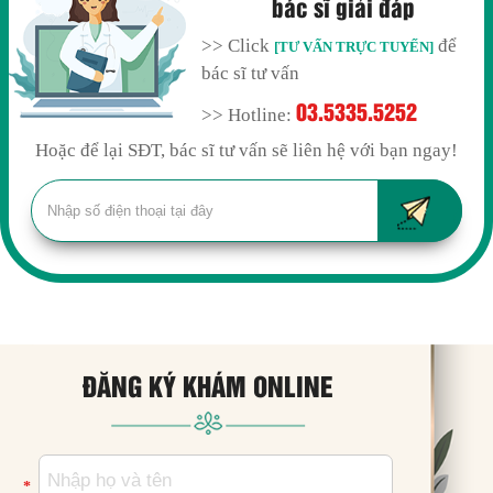
bác sĩ giải đáp
>> Click
để
[TƯ VẤN TRỰC TUYẾN]
bác sĩ tư vấn
03.5335.5252
>> Hotline:
Hoặc để lại SĐT, bác sĩ tư vấn sẽ liên hệ với bạn ngay!
ĐĂNG KÝ KHÁM ONLINE
*