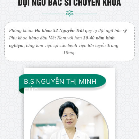
ĐỘI NGŨ BÁC SĨ CHUYÊN KHOA
Phòng khám
Đa khoa 52 Nguyễn Trãi
quy tụ đội ngũ bác sỹ
Phụ khoa hàng đầu Việt Nam với hơn
30-40 năm kinh
nghiệm
, từng làm việc tại các bệnh viện lớn tuyến Trung
Ương.
B.S NGUYỄN THỊ MINH
CÚC