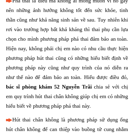
Phá thai là điều mà không ai mong muốn vì nó gây
hai
nên những ảnh hưởng không tốt đến sức khỏe, tinh
ệnh
thần cũng như khả năng sinh sản về sau. Tuy nhiên khi
iết
rơi vào trường hợp bất khả kháng thì thai phụ cần lựa
iệu
chọn cho mình phương pháp phá thai đảm bảo an toàn.
ói
Hiện nay, không phải chị em nào có nhu cầu thực hiện
khám
phương pháp hút thai cũng có những hiểu biết định về
ức
phương pháp này cũng như quy trình của nó diễn ra
hỏe
như thế nào để đảm bảo an toàn. Hiểu được điều đó,
bác sĩ
phòng khám 52 Nguyễn Trãi
chia sẻ với chị
ệnh
em quy trình hút thai chân không giúp chị em có những
ã
ội
hiểu biết về phương pháp phá thai này.
Hút thai chân không là phương pháp sử dụng ống
Nam
hút chân không để can thiệp vào buồng tử cung nhằm
hoa