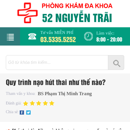
Tư vấn MIỄN PHÍ
Làm việc:
03.5335.5252
8:00 - 20:00
rang
hủ
iới
Quy trình nạo hút thai như thế nào?
hiệu
BS Phạm Thị Minh Trang
Tham vấn y khoa:
hụ
Đánh giá:
hoa
Chia sẻ:
há