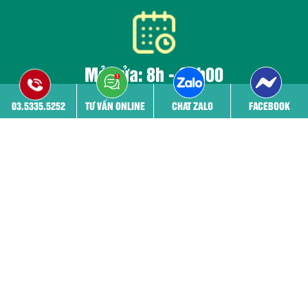
Mở cửa: 8h - 20h00
Tất cả các ngày trong tuần kể cả ngày nghỉ lễ
03.5335.5252
TƯ VẤN ONLINE
CHAT ZALO
FACEBOOK
Trang chủ
Giới thiệu
Đội ngũ bác sĩ
Cơ sở vật chất
Bệnh viêm phụ khoa
Phá thai
THÔNG TIN PHÒNG KHÁM
03.5335.5252 - 03.5335.5252