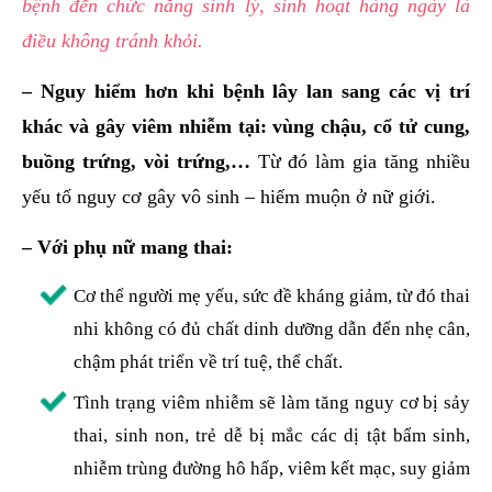
bệnh đến chức năng sinh lý, sinh hoạt hàng ngày là
điều không tránh khỏi.
– Nguy hiểm hơn khi bệnh lây lan sang các vị trí
khác và gây viêm nhiễm tại: vùng chậu, cổ tử cung,
buồng trứng, vòi trứng,…
Từ đó làm gia tăng nhiều
yếu tố nguy cơ gây vô sinh – hiếm muộn ở nữ giới.
– Với phụ nữ mang thai:
Cơ thể người mẹ yếu, sức đề kháng giảm, từ đó thai
nhi không có đủ chất dinh dưỡng dẫn đến nhẹ cân,
chậm phát triển về trí tuệ, thể chất.
Tình trạng viêm nhiễm sẽ làm tăng nguy cơ bị sảy
thai, sinh non, trẻ dễ bị mắc các dị tật bẩm sinh,
nhiễm trùng đường hô hấp, viêm kết mạc, suy giảm