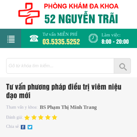
Tư vấn MIỄN PHÍ
Làm việc:
03.5335.5252
8:00 - 20:00
rang
hủ
iới
Tư vấn phương pháp điều trị viêm niệu
hiệu
đạo mới
hụ
BS Phạm Thị Minh Trang
Tham vấn y khoa:
hoa
Đánh giá:
Chia sẻ:
há