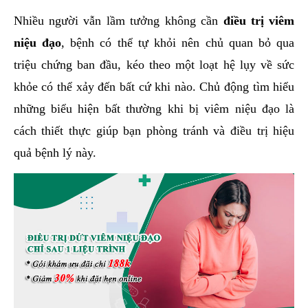
hai
Nhiều người vẫn lầm tưởng không cần
điều trị viêm
ệnh
niệu đạo
, bệnh có thể tự khỏi nên chủ quan bỏ qua
iết
triệu chứng ban đầu, kéo theo một loạt hệ lụy về sức
iệu
khỏe có thể xảy đến bất cứ khi nào. Chủ động tìm hiểu
những biểu hiện bất thường khi bị viêm niệu đạo là
ói
khám
cách thiết thực giúp bạn phòng tránh và điều trị hiệu
ức
quả bệnh lý này.
hỏe
ệnh
ã
ội
Nam
hoa