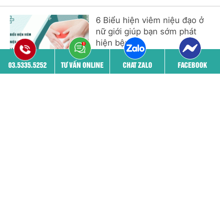
6 Biểu hiện viêm niệu đạo ở
nữ giới giúp bạn sớm phát
hiện bệnh
03.5335.5252
TƯ VẤN ONLINE
CHAT ZALO
FACEBOOK
Xem thêm