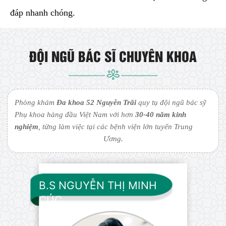
đáp nhanh chóng.
ĐỘI NGŨ BÁC SĨ CHUYÊN KHOA
Phòng khám
Đa khoa 52 Nguyễn Trãi
quy tụ đội ngũ bác sỹ
Phụ khoa hàng đầu Việt Nam với hơn
30-40 năm kinh
nghiệm
, từng làm việc tại các bệnh viện lớn tuyến Trung
Ương.
B.S NGUYỄN THỊ MINH
CÚC