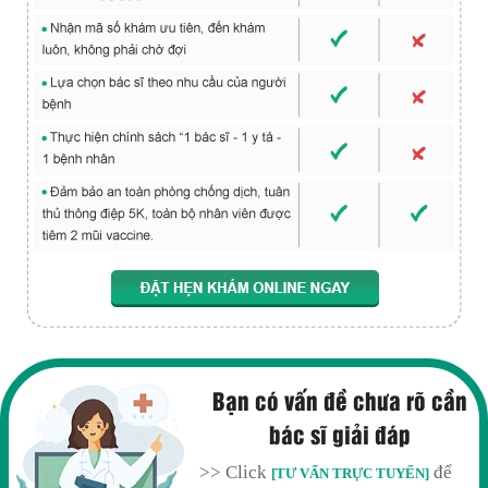
Bạn có vấn đề chưa rõ cần
bác sĩ giải đáp
>> Click
để
[TƯ VẤN TRỰC TUYẾN]