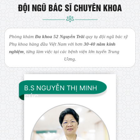
ĐỘI NGŨ BÁC SĨ CHUYÊN KHOA
Phòng khám
Đa khoa 52 Nguyễn Trãi
quy tụ đội ngũ bác sỹ
Phụ khoa hàng đầu Việt Nam với hơn
30-40 năm kinh
nghiệm
, từng làm việc tại các bệnh viện lớn tuyến Trung
Ương.
B.S NGUYỄN THỊ MINH
CÚC