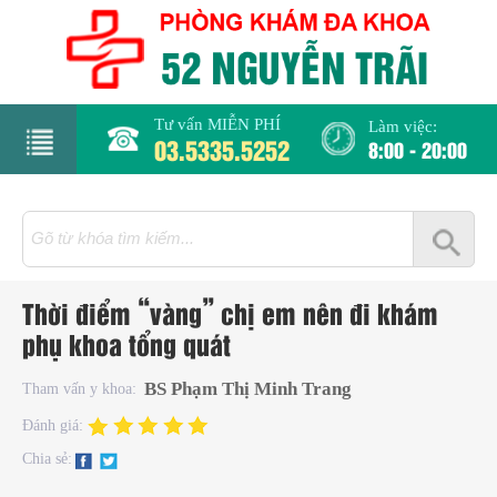
Tư vấn MIỄN PHÍ
Làm việc:
03.5335.5252
8:00 - 20:00
rang
hủ
iới
Thời điểm “vàng” chị em nên đi khám
hiệu
phụ khoa tổng quát
hụ
BS Phạm Thị Minh Trang
Tham vấn y khoa:
hoa
Đánh giá:
Chia sẻ:
há