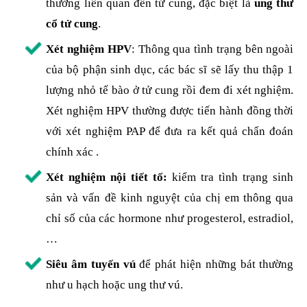
thường liên quan đến tử cung, đặc biệt là
ung thư
cổ tử cung
.
Xét nghiệm HPV
: Thông qua tình trạng bên ngoài
của bộ phận sinh dục, các bác sĩ sẽ lấy thu thập 1
lượng nhỏ tế bào ở tử cung rồi đem đi xét nghiệm.
Xét nghiệm HPV thường được tiến hành đồng thời
với xét nghiệm PAP để đưa ra kết quả chẩn đoán
chính xác .
Xét nghiệm nội tiết tố:
kiểm tra tình trạng sinh
sản và vấn đề kinh nguyệt của chị em thông qua
chỉ số của các hormone như progesterol, estradiol,
…
Siêu âm tuyến vú
để phát hiện những bát thường
như u hạch hoặc ung thư vú.