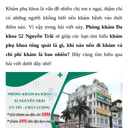
hai
Khám phụ khoa là vấn đề nhiều chị em e ngại, thậm chí
ệnh
có những người không biết nên khám bệnh vào thời
iết
điểm nào. Vì vậy trong bài viết này,
Phòng khám Đa
iệu
khoa 52 Nguyễn Trãi
sẽ giúp các bạn tìm hiểu
khám
phụ khoa tổng quát là gì, khi nào nên đi khám và
ói
khám
chi phí khám là bao nhiêu?
Hãy cùng tìm hiểu qua
ức
bài viết dưới đây nhé!
hỏe
ệnh
ã
ội
Nam
hoa