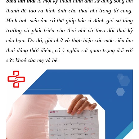
Siêu âm thai
là một kỹ thuật hình ảnh sử dụng sóng âm
hai
thanh để tạo ra hình ảnh của thai nhi trong tử cung.
ệnh
Hình ảnh siêu âm có thể giúp bác sĩ đánh giá sự tăng
iết
trưởng và phát triển của thai nhi và theo dõi thai kỳ
iệu
của bạn. Do đó, ghi nhớ và thực hiện các mốc siêu âm
ói
thai đúng thời điểm, có ý nghĩa rất quan trọng đối với
khám
sức khoẻ của mẹ và bé.
ức
hỏe
ệnh
ã
ội
Nam
hoa