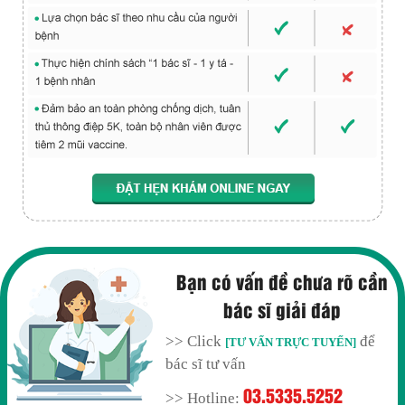
Bạn có vấn đề chưa rõ cần
bác sĩ giải đáp
>> Click
để
[TƯ VẤN TRỰC TUYẾN]
bác sĩ tư vấn
03.5335.5252
>> Hotline: