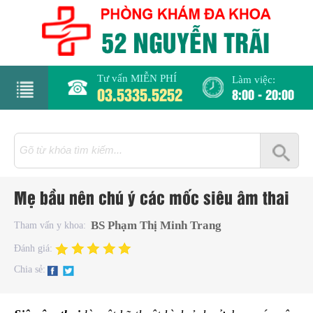
Tư vấn MIỄN PHÍ
Làm việc:
03.5335.5252
8:00 - 20:00
rang
hủ
iới
Mẹ bầu nên chú ý các mốc siêu âm thai
hiệu
BS Phạm Thị Minh Trang
Tham vấn y khoa:
hụ
Đánh giá:
hoa
Chia sẻ:
há