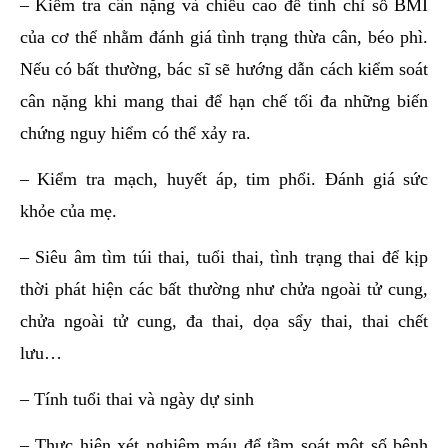
– Kiểm tra cân nặng và chiều cao để tính chỉ số BMI
của cơ thể nhằm đánh giá tình trạng thừa cân, béo phì.
Nếu có bất thường, bác sĩ sẽ hướng dẫn cách kiểm soát
cân nặng khi mang thai để hạn chế tối đa những biến
chứng nguy hiểm có thể xảy ra.
– Kiểm tra mạch, huyết áp, tim phổi. Đánh giá sức
khỏe của mẹ.
– Siêu âm tìm túi thai, tuổi thai, tình trạng thai để kịp
thời phát hiện các bất thường như chửa ngoài tử cung,
chửa ngoài tử cung, đa thai, dọa sẩy thai, thai chết
lưu…
– Tính tuổi thai và ngày dự sinh
– Thực hiện xét nghiệm máu để tầm soát một số bệnh