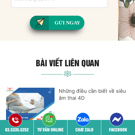
GỬI NGAY
BÀI VIẾT LIÊN QUAN
Những điều cần biết về siêu
âm thai 4D
03.5335.5252
TƯ VẤN ONLINE
CHAT ZALO
FACEBOOK
Các mốc siêu âm thai mẹ