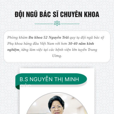
ĐỘI NGŨ BÁC SĨ CHUYÊN KHOA
Phòng khám
Đa khoa 52 Nguyễn Trãi
quy tụ đội ngũ bác sỹ
Phụ khoa hàng đầu Việt Nam với hơn
30-40 năm kinh
nghiệm
, từng làm việc tại các bệnh viện lớn tuyến Trung
Ương.
B.S NGUYỄN THỊ MINH
CÚC