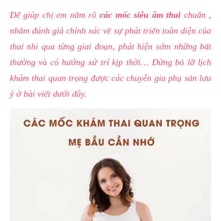
hai
Để giúp chị em nắm rõ
c
ác mốc siêu âm thai
chuẩn ,
ệnh
nhằm đánh giá chính xác về sự phát triển toàn diện của
iết
thai nhi qua từng giai đoạn, phát hiện sớm những bất
iệu
thường và có hướng xử trí kịp thời… Đừng bỏ lỡ l
ịch
khám thai quan trọng được các chuyên gia phụ sản lưu
ói
khám
ý ở bài viết dưới đây.
ức
hỏe
ệnh
ã
ội
Nam
hoa