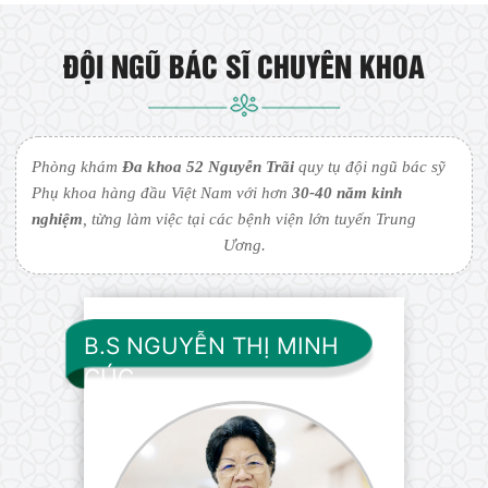
ĐỘI NGŨ BÁC SĨ CHUYÊN KHOA
Phòng khám
Đa khoa 52 Nguyễn Trãi
quy tụ đội ngũ bác sỹ
Phụ khoa hàng đầu Việt Nam với hơn
30-40 năm kinh
nghiệm
, từng làm việc tại các bệnh viện lớn tuyến Trung
Ương.
B.S NGUYỄN THỊ MINH
CÚC