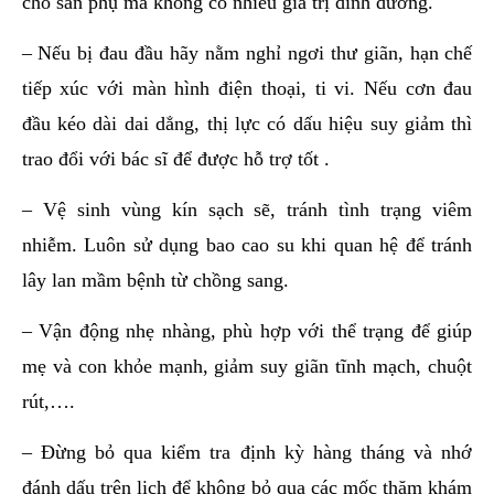
cho sản phụ mà không có nhiều giá trị dinh dưỡng.
– Nếu bị đau đầu hãy nằm nghỉ ngơi thư giãn, hạn chế
tiếp xúc với màn hình điện thoại, ti vi. Nếu cơn đau
đầu kéo dài dai dẳng, thị lực có dấu hiệu suy giảm thì
trao đổi với bác sĩ để được hỗ trợ tốt .
– Vệ sinh vùng kín sạch sẽ, tránh tình trạng viêm
nhiễm. Luôn sử dụng bao cao su khi quan hệ để tránh
lây lan mầm bệnh từ chồng sang.
– Vận động nhẹ nhàng, phù hợp với thể trạng để giúp
mẹ và con khỏe mạnh, giảm suy giãn tĩnh mạch, chuột
rút,….
– Đừng bỏ qua kiểm tra định kỳ hàng tháng và nhớ
đánh dấu trên lịch để không bỏ qua các mốc thăm khám