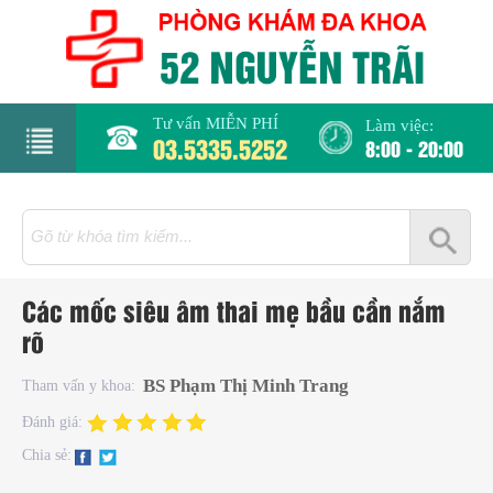
Tư vấn MIỄN PHÍ
Làm việc:
03.5335.5252
8:00 - 20:00
rang
hủ
iới
Các mốc siêu âm thai mẹ bầu cần nắm
hiệu
rõ
hụ
BS Phạm Thị Minh Trang
Tham vấn y khoa:
hoa
Đánh giá:
Chia sẻ:
há