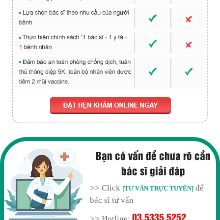
Bạn có vấn đề chưa rõ cần
bác sĩ giải đáp
>> Click
để
[TƯ VẤN TRỰC TUYẾN]
bác sĩ tư vấn
03.5335.5252
>> Hotline: