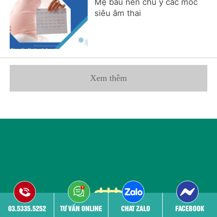
Mẹ bầu nên chú ý các mốc
siêu âm thai
Xem thêm
03.5335.5252
TƯ VẤN ONLINE
CHAT ZALO
FACEBOOK