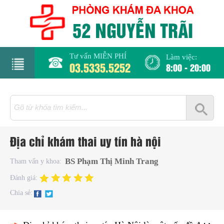
Tư vấn MIỄN PHÍ
Làm việc:
03.5335.5252
8:00 - 20:00
rang
hủ
iới
Địa chỉ khám thai uy tín hà nội
hiệu
BS Phạm Thị Minh Trang
Tham vấn y khoa:
hụ
Đánh giá:
hoa
Chia sẻ:
há