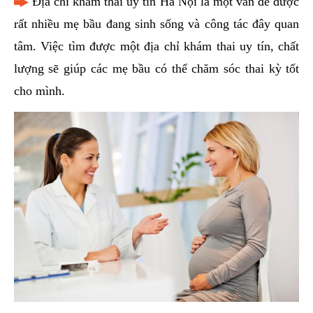
Địa chỉ khám thai uy tín Hà Nội là một vấn đề được
hai
rất nhiều mẹ bầu đang sinh sống và công tác đây quan
ệnh
tâm. Việc tìm được một địa chỉ khám thai uy tín, chất
iết
lượng sẽ giúp các mẹ bầu có thể chăm sóc thai kỳ tốt
iệu
cho mình.
ói
khám
ức
hỏe
ệnh
ã
ội
Nam
hoa