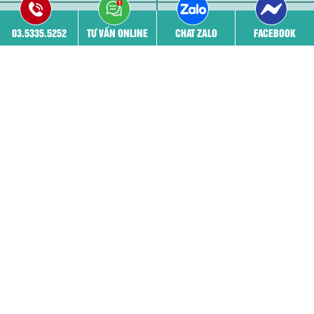
Đội ngũ bác sĩ
Cơ sở vật chất
03.5335.5252
TƯ VẤN ONLINE
CHAT ZALO
FACEBOOK
Bệnh viêm phụ khoa
Phá thai
THÔNG TIN PHÒNG KHÁM
03.5335.5252 - 03.5335.5252
52 Nguyễn Trãi, Thanh Xuân, Hà nội
benhvienphukhoa24h@gmail.com
KẾT NỐI: