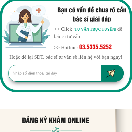
Bạn có vấn đề chưa rõ cần
bác sĩ giải đáp
>> Click
để
[TƯ VẤN TRỰC TUYẾN]
bác sĩ tư vấn
03.5335.5252
>> Hotline:
Hoặc để lại SĐT, bác sĩ tư vấn sẽ liên hệ với bạn ngay!
ĐĂNG KÝ KHÁM ONLINE