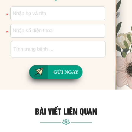
*
*
GỬI NGAY
BÀI VIẾT LIÊN QUAN