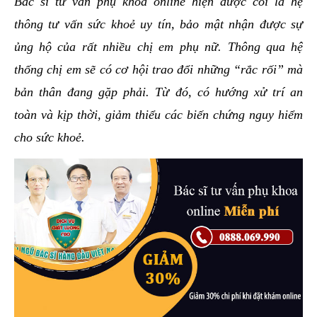
Bác sĩ tư vấn phụ khoa online hiện được coi là hệ
hai
thông tư vấn sức khoẻ uy tín, bảo mật nhận được sự
ệnh
ủng hộ của rất nhiều chị em phụ nữ. Thông qua hệ
iết
thống chị em sẽ có cơ hội trao đổi những “rắc rối” mà
iệu
bản thân đang gặp phải. Từ đó, có hướng xử trí an
ói
toàn và kịp thời, giảm thiểu các biến chứng nguy hiểm
khám
cho sức khoẻ.
ức
hỏe
ệnh
ã
ội
Nam
hoa