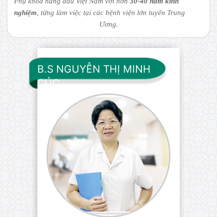
Phụ khoa hàng đầu Việt Nam với hơn
30-40 năm kinh
nghiệm
, từng làm việc tại các bệnh viện lớn tuyến Trung
Ương.
B.S NGUYỄN THỊ MINH
CÚC