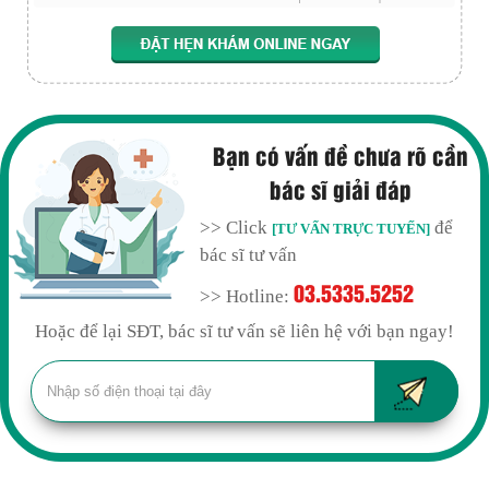
Bạn có vấn đề chưa rõ cần
bác sĩ giải đáp
>> Click
để
[TƯ VẤN TRỰC TUYẾN]
bác sĩ tư vấn
03.5335.5252
>> Hotline:
Hoặc để lại SĐT, bác sĩ tư vấn sẽ liên hệ với bạn ngay!