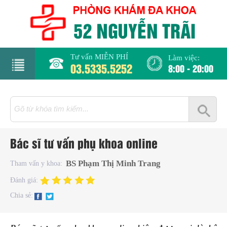
Tư vấn MIỄN PHÍ
Làm việc:
03.5335.5252
8:00 - 20:00
rang
hủ
iới
Bác sĩ tư vấn phụ khoa online
hiệu
BS Phạm Thị Minh Trang
Tham vấn y khoa:
hụ
Đánh giá:
hoa
Chia sẻ:
há