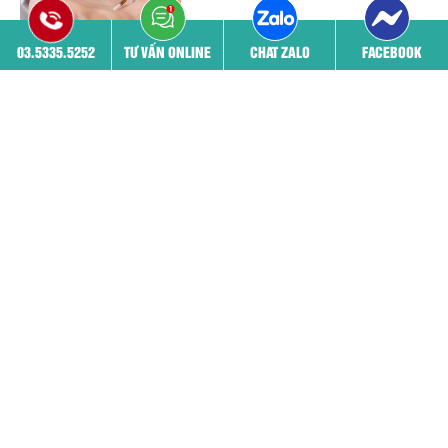
03.5335.5252
TƯ VẤN ONLINE
CHAT ZALO
FACEBOOK
Xem thêm
Mở cửa: 8h - 20h00