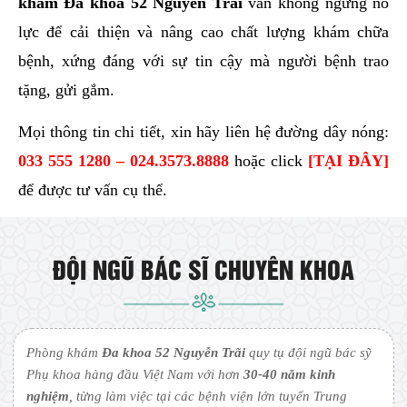
khám Đa khoa 52 Nguyễn Trãi
vẫn không ngừng nỗ
lực để cải thiện và nâng cao chất lượng khám chữa
bệnh, xứng đáng với sự tin cậy mà người bệnh trao
tặng, gửi gắm.
Mọi thông tin chi tiết, xin hãy liên hệ đường dây nóng:
033 555 1280 – 024.3573.8888
hoặc click
[
TẠI ĐÂY
]
để được tư vấn cụ thể.
ĐỘI NGŨ BÁC SĨ CHUYÊN KHOA
Phòng khám
Đa khoa 52 Nguyễn Trãi
quy tụ đội ngũ bác sỹ
Phụ khoa hàng đầu Việt Nam với hơn
30-40 năm kinh
nghiệm
, từng làm việc tại các bệnh viện lớn tuyến Trung