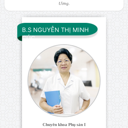
Ương.
B.S NGUYỄN THỊ MINH
CÚC
Chuyên khoa Phụ sản I