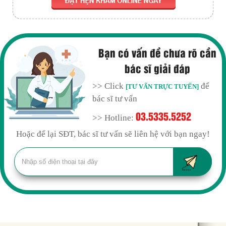
Bạn có vấn đề chưa rõ cần
bác sĩ giải đáp
>> Click
để
[TƯ VẤN TRỰC TUYẾN]
bác sĩ tư vấn
03.5335.5252
>> Hotline:
Hoặc để lại SĐT, bác sĩ tư vấn sẽ liên hệ với bạn ngay!