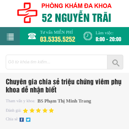
Tư vấn MIỄN PHÍ
Làm việc:
03.5335.5252
8:00 - 20:00
rang
hủ
iới
Chuyên gia chia sẻ triệu chứng viêm phụ
hiệu
khoa dễ nhận biết
hụ
BS Phạm Thị Minh Trang
Tham vấn y khoa:
hoa
Đánh giá:
Chia sẻ:
há