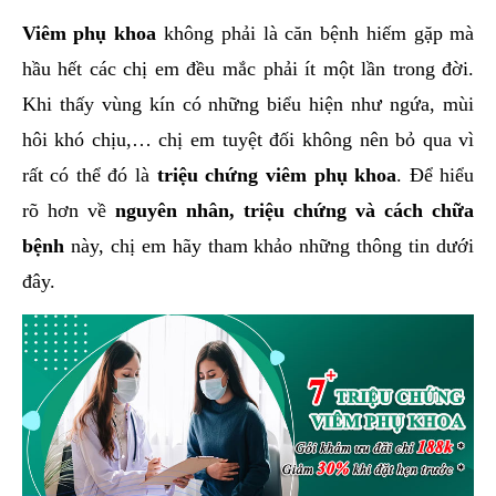
hai
Viêm phụ khoa
không phải là căn bệnh hiếm gặp mà
ệnh
hầu hết các chị em đều mắc phải ít một lần trong đời.
iết
Khi thấy vùng kín có những biểu hiện như ngứa, mùi
iệu
hôi khó chịu,… chị em tuyệt đối không nên bỏ qua vì
rất có thể đó là
triệu chứng viêm phụ khoa
. Để hiểu
ói
khám
rõ hơn về
nguyên nhân, triệu chứng và cách chữa
ức
bệnh
này, chị em hãy tham khảo những thông tin dưới
hỏe
đây.
ệnh
ã
ội
Nam
hoa