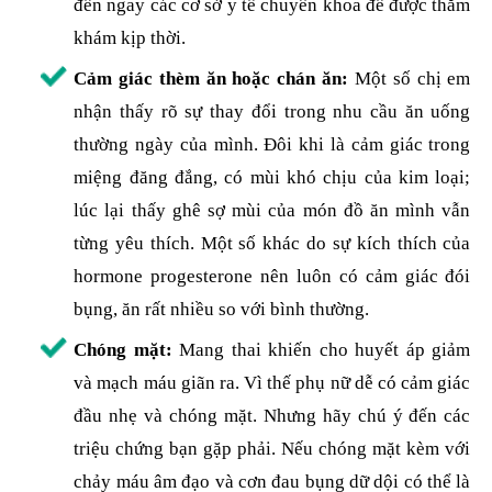
đến ngay các cơ sở y tế chuyên khoa để được thăm
khám kịp thời.
Cảm giác thèm ăn hoặc chán ăn:
Một số chị em
nhận thấy rõ sự thay đổi trong nhu cầu ăn uống
thường ngày của mình. Đôi khi là cảm giác trong
miệng đăng đắng, có mùi khó chịu của kim loại;
lúc lại thấy ghê sợ mùi của món đồ ăn mình vẫn
từng yêu thích. Một số khác do sự kích thích của
hormone progesterone nên luôn có cảm giác đói
bụng, ăn rất nhiều so với bình thường.
Chóng mặt:
Mang thai khiến cho huyết áp giảm
và mạch máu giãn ra. Vì thế phụ nữ dễ có cảm giác
đầu nhẹ và chóng mặt. Nhưng hãy chú ý đến các
triệu chứng bạn gặp phải. Nếu chóng mặt kèm với
chảy máu âm đạo và cơn đau bụng dữ dội có thể là