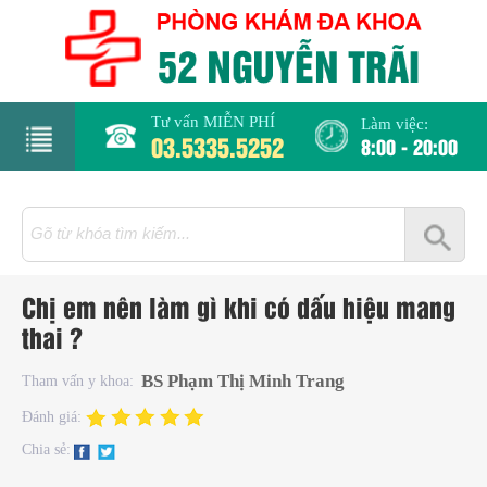
Tư vấn MIỄN PHÍ
Làm việc:
03.5335.5252
8:00 - 20:00
rang
hủ
iới
Chị em nên làm gì khi có dấu hiệu mang
hiệu
thai ?
hụ
BS Phạm Thị Minh Trang
Tham vấn y khoa:
hoa
Đánh giá:
Chia sẻ:
há