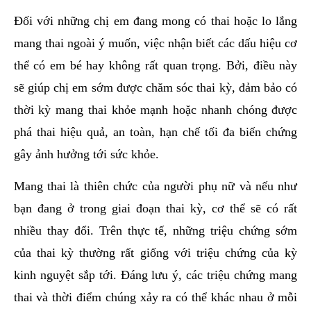
hai
Đối với những chị em đang mong có thai hoặc lo lắng
ệnh
mang thai ngoài ý muốn, việc nhận biết các dấu hiệu cơ
iết
thể có em bé hay không rất quan trọng. Bởi, điều này
iệu
sẽ giúp chị em sớm được chăm sóc thai kỳ, đảm bảo có
thời kỳ mang thai khỏe mạnh hoặc nhanh chóng được
ói
khám
phá thai hiệu quả, an toàn, hạn chế tối đa biến chứng
ức
gây ảnh hưởng tới sức khỏe.
hỏe
Mang thai là thiên chức của người phụ nữ và nếu như
ệnh
bạn đang ở trong giai đoạn thai kỳ, cơ thể sẽ có rất
ã
nhiều thay đổi. Trên thực tế, những triệu chứng sớm
ội
của thai kỳ thường rất giống với triệu chứng của kỳ
kinh nguyệt sắp tới. Đáng lưu ý, các triệu chứng mang
Nam
thai và thời điểm chúng xảy ra có thể khác nhau ở mỗi
hoa