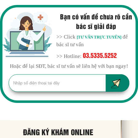
Bạn có vấn đề chưa rõ cần
bác sĩ giải đáp
>> Click
để
[TƯ VẤN TRỰC TUYẾN]
bác sĩ tư vấn
03.5335.5252
>> Hotline:
Hoặc để lại SĐT, bác sĩ tư vấn sẽ liên hệ với bạn ngay!
ĐĂNG KÝ KHÁM ONLINE