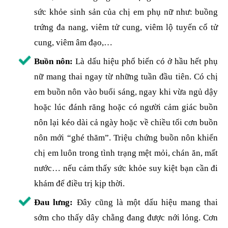
sức khỏe sinh sản của chị em phụ nữ như: buồng
trứng đa nang, viêm tử cung, viêm lộ tuyến cổ tử
cung, viêm âm đạo,…
Buồn nôn:
Là dấu hiệu phổ biến có ở hầu hết phụ
nữ mang thai ngay từ những tuần đầu tiên. Có chị
em buồn nôn vào buổi sáng, ngay khi vừa ngủ dậy
hoặc lúc đánh răng hoặc có người cảm giác buồn
nôn lại kéo dài cả ngày hoặc về chiều tối cơn buồn
nôn mới “ghé thăm”. Triệu chứng buồn nôn khiến
chị em luôn trong tình trạng mệt mỏi, chán ăn, mất
nước… nếu cảm thấy sức khỏe suy kiệt bạn cần đi
khám để điều trị kịp thời.
Đau lưng:
Đây cũng là một dấu hiệu mang thai
sớm cho thấy dây chằng đang được nới lỏng. Cơn