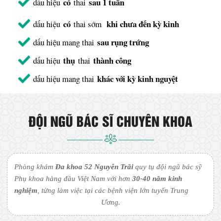
có
sau 1 tuần
dấu hiệu
thai
có
khi chưa đến kỳ kinh
dấu hiệu
thai sớm
sau rụng trứng
dấu hiệu mang thai
thụ
thành công
dấu hiệu
thai
khác với kỳ kinh nguyệt
dấu hiệu mang thai
ĐỘI NGŨ BÁC SĨ CHUYÊN KHOA
Phòng khám
Đa khoa 52 Nguyễn Trãi
quy tụ đội ngũ bác sỹ
Phụ khoa hàng đầu Việt Nam với hơn
30-40 năm kinh
nghiệm
, từng làm việc tại các bệnh viện lớn tuyến Trung
Ương.