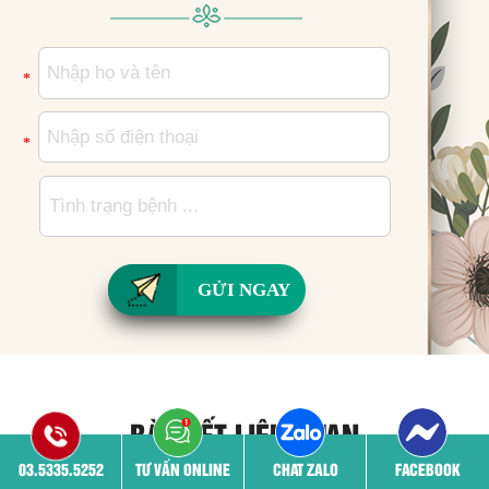
*
*
GỬI NGAY
BÀI VIẾT LIÊN QUAN
03.5335.5252
TƯ VẤN ONLINE
CHAT ZALO
FACEBOOK