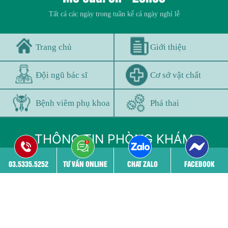
Tất cả các ngày trong tuần kể cả ngày nghỉ lễ
Trang chủ
Giới thiệu
Đội ngũ bác sĩ
Cơ sở vật chất
Bệnh viêm phụ khoa
Phá thai
THÔNG TIN PHÒNG KHÁM
03.5335.5252
TƯ VẤN ONLINE
CHAT ZALO
FACEBOOK
03.5335.5252 - 03.5335.5252
52 Nguyễn Trãi, Thanh Xuân, Hà nội
benhvienphukhoa24h@gmail.com