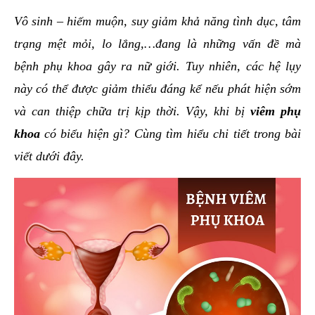
hai
Vô sinh – hiếm muộn, suy giảm khả năng tình dục, tâm
ệnh
trạng mệt mỏi, lo lắng,…đang là những vấn đề mà
iết
bệnh phụ khoa gây ra nữ giới. Tuy nhiên, các hệ lụy
iệu
này có thể được giảm thiểu đáng kể nếu phát hiện sớm
và can thiệp chữa trị kịp thời. Vậy, khi bị
viêm phụ
ói
khám
khoa
có biểu hiện gì? Cùng tìm hiểu chi tiết trong bài
ức
viết dưới đây.
hỏe
ệnh
ã
ội
Nam
hoa