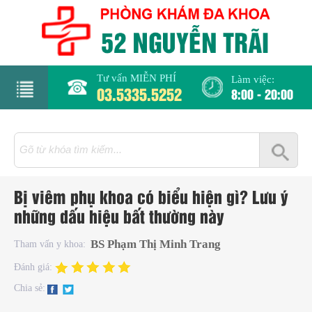
Tư vấn MIỄN PHÍ
Làm việc:
03.5335.5252
8:00 - 20:00
rang
hủ
iới
Bị viêm phụ khoa có biểu hiện gì? Lưu ý
hiệu
những dấu hiệu bất thường này
hụ
BS Phạm Thị Minh Trang
Tham vấn y khoa:
hoa
Đánh giá:
Chia sẻ:
há