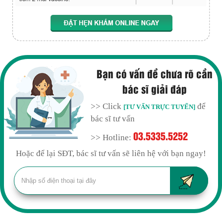
Bạn có vấn đề chưa rõ cần
bác sĩ giải đáp
>> Click
để
[TƯ VẤN TRỰC TUYẾN]
bác sĩ tư vấn
03.5335.5252
>> Hotline:
Hoặc để lại SĐT, bác sĩ tư vấn sẽ liên hệ với bạn ngay!