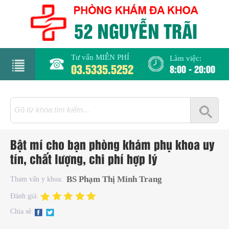
Tư vấn MIỄN PHÍ
Làm việc:
03.5335.5252
8:00 - 20:00
rang
hủ
iới
Bật mí cho bạn phòng khám phụ khoa uy
hiệu
tín, chất lượng, chi phí hợp lý
hụ
BS Phạm Thị Minh Trang
Tham vấn y khoa:
hoa
Đánh giá:
Chia sẻ:
há