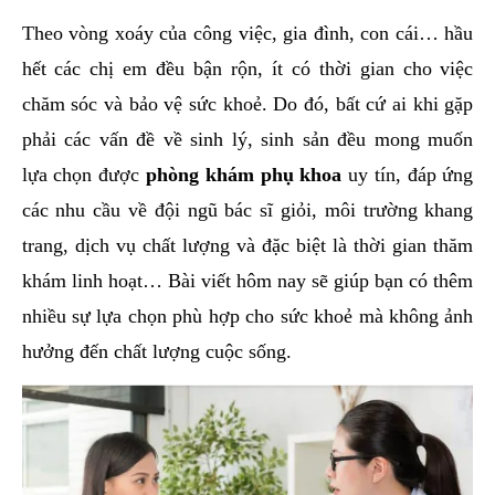
hai
Theo vòng xoáy của công việc, gia đình, con cái… hầu
ệnh
hết các chị em đều bận rộn, ít có thời gian cho việc
iết
chăm sóc và bảo vệ sức khoẻ. Do đó, bất cứ ai khi gặp
iệu
phải các vấn đề về sinh lý, sinh sản đều mong muốn
lựa chọn được
phòng khám phụ khoa
uy tín, đáp ứng
ói
khám
các nhu cầu về đội ngũ bác sĩ giỏi, môi trường khang
ức
trang, dịch vụ chất lượng và đặc biệt là thời gian thăm
hỏe
khám linh hoạt… Bài viết hôm nay sẽ giúp bạn có thêm
nhiều sự lựa chọn phù hợp cho sức khoẻ mà không ảnh
ệnh
hưởng đến chất lượng cuộc sống.
ã
ội
Nam
hoa