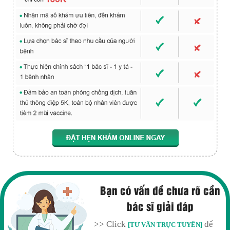
Bạn có vấn đề chưa rõ cần
bác sĩ giải đáp
>> Click
để
[TƯ VẤN TRỰC TUYẾN]