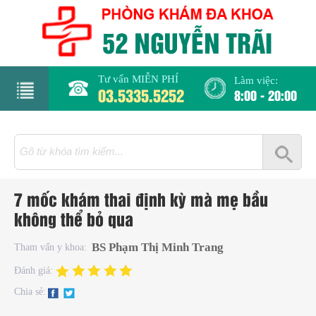
Tư vấn MIỄN PHÍ
Làm việc:
03.5335.5252
8:00 - 20:00
rang
hủ
iới
7 mốc khám thai định kỳ mà mẹ bầu
hiệu
không thể bỏ qua
hụ
BS Phạm Thị Minh Trang
Tham vấn y khoa:
hoa
Đánh giá:
Chia sẻ:
há