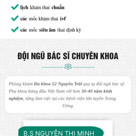
lịch
chuẩn
khám thai
các
ivf
mốc khám thai
các
siêu âm
mốc
thai định kỳ
ĐỘI NGŨ BÁC SĨ CHUYÊN KHOA
Phòng khám
Đa khoa 52 Nguyễn Trãi
quy tụ đội ngũ bác sỹ
Phụ khoa hàng đầu Việt Nam với hơn
30-40 năm kinh
nghiệm
, từng làm việc tại các bệnh viện lớn tuyến Trung
Ương.
B.S NGUYỄN THỊ MINH