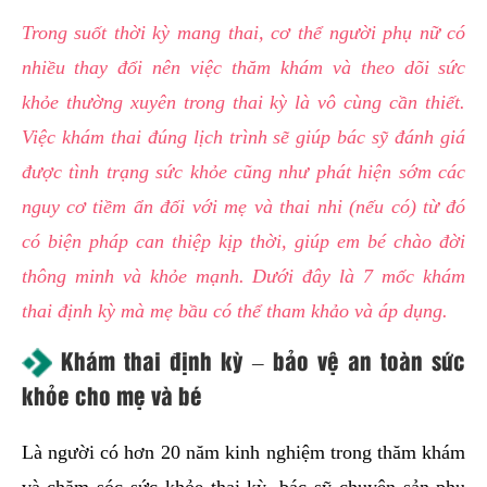
hai
Trong suốt thời kỳ mang thai, cơ thể người phụ nữ có
ệnh
nhiều thay đổi nên việc thăm khám và theo dõi sức
iết
khỏe thường xuyên trong thai kỳ là vô cùng cần thiết.
iệu
Việc khám thai đúng lịch trình sẽ giúp bác sỹ đánh giá
được tình trạng sức khỏe cũng như phát hiện sớm các
ói
khám
nguy cơ tiềm ẩn đối với mẹ và thai nhi (nếu có) từ đó
ức
có biện pháp can thiệp kịp thời, giúp em bé chào đời
hỏe
thông minh và khỏe mạnh. Dưới đây là 7 mốc khám
thai định kỳ mà mẹ bầu có thể tham khảo và áp dụng.
ệnh
ã
Khám thai định kỳ – bảo vệ an toàn sức
ội
khỏe cho mẹ và bé
Nam
Là người có hơn 20 năm kinh nghiệm trong thăm khám
hoa