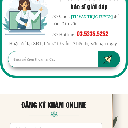
bác sĩ giải đáp
>> Click
để
[TƯ VẤN TRỰC TUYẾN]
bác sĩ tư vấn
03.5335.5252
>> Hotline:
Hoặc để lại SĐT, bác sĩ tư vấn sẽ liên hệ với bạn ngay!
ĐĂNG KÝ KHÁM ONLINE