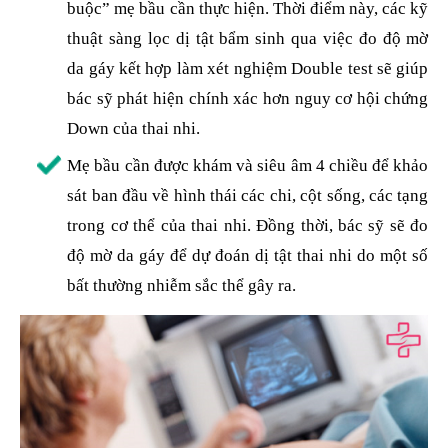
buộc” mẹ bầu cần thực hiện. Thời điểm này, các kỹ
thuật sàng lọc dị tật bẩm sinh qua việc đo độ mờ
da gáy kết hợp làm xét nghiệm Double test sẽ giúp
bác sỹ phát hiện chính xác hơn nguy cơ hội chứng
Down của thai nhi.
Mẹ bầu cần được khám và siêu âm 4 chiều để khảo
sát ban đầu về hình thái các chi, cột sống, các tạng
trong cơ thể của thai nhi. Đồng thời, bác sỹ sẽ đo
độ mờ da gáy để dự đoán dị tật thai nhi do một số
bất thường nhiễm sắc thể gây ra.