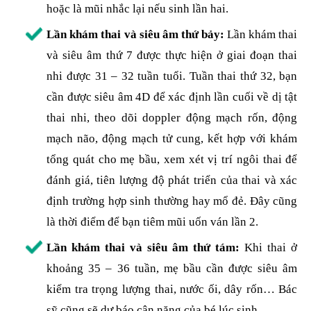
hoặc là mũi nhắc lại nếu sinh lần hai.
Lần khám thai và siêu âm thứ bảy:
Lần khám thai
và siêu âm thứ 7 được thực hiện ở giai đoạn thai
nhi được 31 – 32 tuần tuổi. Tuần thai thứ 32, bạn
cần được siêu âm 4D để xác định lần cuối về dị tật
thai nhi, theo dõi doppler động mạch rốn, động
mạch não, động mạch tử cung, kết hợp với khám
tổng quát cho mẹ bầu, xem xét vị trí ngôi thai để
đánh giá, tiên lượng độ phát triển của thai và xác
định trường hợp sinh thường hay mổ đẻ. Đây cũng
là thời điểm để bạn tiêm mũi uốn ván lần 2.
Lần khám thai và siêu âm thứ tám:
Khi thai ở
khoảng 35 – 36 tuần, mẹ bầu cần được siêu âm
kiểm tra trọng lượng thai, nước ối, dây rốn… Bác
sỹ cũng sẽ dự báo cân nặng của bé lúc sinh.