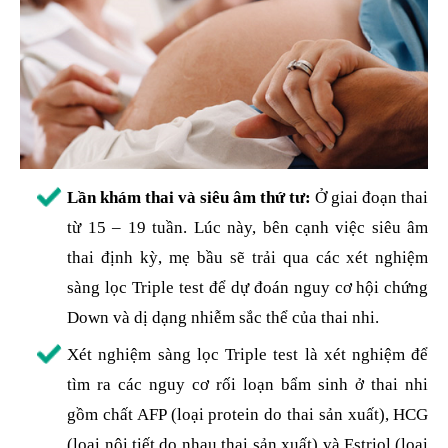
Lần khám thai và siêu âm thứ tư:
Ở giai đoạn thai
từ 15 – 19 tuần. Lúc này, bên cạnh việc siêu âm
thai định kỳ, mẹ bầu sẽ trải qua các xét nghiệm
sàng lọc Triple test để dự đoán nguy cơ hội chứng
Down và dị dạng nhiễm sắc thể của thai nhi.
Xét nghiệm sàng lọc Triple test là xét nghiệm để
tìm ra các nguy cơ rối loạn bẩm sinh ở thai nhi
gồm chất AFP (loại protein do thai sản xuất), HCG
(loại nội tiết do nhau thai sản xuất) và Estriol (loại