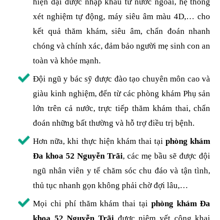
hiện đại được nhập khẩu từ nước ngoài, hệ thống
xét nghiệm tự động, máy siêu âm màu 4D,… cho
kết quả thăm khám, siêu âm, chẩn đoán nhanh
chóng và chính xác, đảm bảo người mẹ sinh con an
toàn và khỏe mạnh.
Đội ngũ y bác sỹ được đào tạo chuyên môn cao và
giàu kinh nghiệm, đến từ các phòng khám Phụ sản
lớn trên cả nước, trực tiếp thăm khám thai, chẩn
đoán những bất thường và hỗ trợ điều trị bệnh.
Hơn nữa, khi thực hiện khám thai tại
phòng khám
Đa khoa 52 Nguyễn Trãi
, các mẹ bầu sẽ được đội
ngũ nhân viên y tế chăm sóc chu đáo và tận tình,
thủ tục nhanh gọn không phải chờ đợi lâu,…
Mọi chi phí thăm khám thai tại
phòng khám Đa
khoa 52 Nguyễn Trãi
được niêm yết công khai