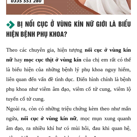
BỊ NỔI CỤC Ở VÙNG KÍN NỮ GIỚI LÀ BIỂU
HIỆN BỆNH PHỤ KHOA?
Theo các chuyên gia, hiện tượng
nổi cục ở vùng kín
nữ
hay
mọc cục thịt ở vùng kín
của chị em rất có thể
là biểu hiện của những bệnh lý phụ khoa nguy hiểm,
liên quan đến vấn đề tình dục. Điển hình chính là bệnh
phụ khoa như viêm âm đạo, viêm cổ tử cung, viêm lộ
tuyến cổ tử cung.
Ngoài ra, còn có những triệu chứng kèm theo như mẩn
ngứa,
nổi cục ở vùng kín nữ
, mọc mụn xung quanh
âm đạo, ra nhiều khí hư có mùi hôi, đau khi quan hệ,