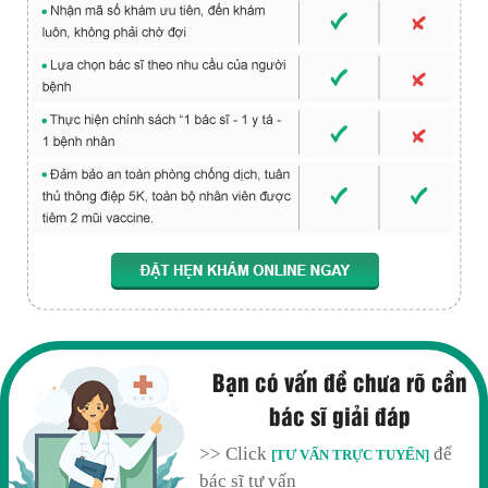
Bạn có vấn đề chưa rõ cần
bác sĩ giải đáp
>> Click
để
[TƯ VẤN TRỰC TUYẾN]
bác sĩ tư vấn