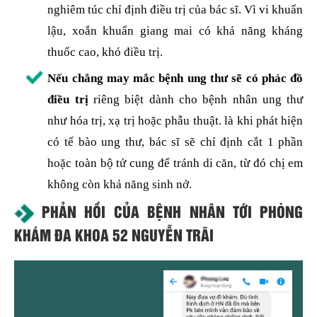
nghiêm túc chỉ định điều trị của bác sĩ. Vì vi khuẩn
lậu, xoắn khuẩn giang mai có khả năng kháng
thuốc cao, khó điều trị.
Nếu chẳng may mắc bệnh ung thư sẽ có phác đồ
điều trị
riêng biệt dành cho bệnh nhân ung thư
như hóa trị, xạ trị hoặc phẫu thuật. là khi phát hiện
có tế bào ung thư, bác sĩ sẽ chỉ định cắt 1 phần
hoặc toàn bộ tử cung để tránh di căn, từ đó chị em
không còn khả năng sinh nở.
PHẢN HỒI CỦA BỆNH NHÂN TỚI PHÒNG
KHÁM ĐA KHOA 52 NGUYỄN TRÃI