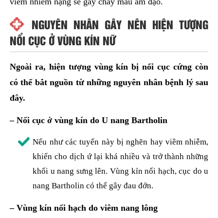
viêm nhiễm nặng sẽ gây chảy máu âm đạo.
NGUYÊN NHÂN GÂY NÊN HIỆN TƯỢNG
NỔI CỤC Ở VÙNG KÍN NỮ
Ngoài ra, hiện tượng vùng kín bị nổi cục cứng còn
có thể bắt nguồn từ những nguyên nhân bệnh lý sau
đây.
–
Nổi cục ở vùng kín do U nang Bartholin
Nếu như các tuyến này bị nghẽn hay viêm nhiễm,
khiến cho dịch ứ lại khá nhiều và trở thành những
khối u nang sưng lên. Vùng kín nổi hạch, cục do u
nang Bartholin có thể gây đau đớn.
–
Vùng kín nổi hạch do viêm nang lông