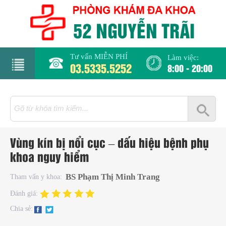
Tư vấn MIỄN PHÍ
Làm việc:
03.5335.5252
8:00 - 20:00
rang
hủ
iới
Vùng kín bị nổi cục – dấu hiệu bệnh phụ
hiệu
khoa nguy hiểm
hụ
BS Phạm Thị Minh Trang
Tham vấn y khoa:
hoa
Đánh giá:
Chia sẻ:
há