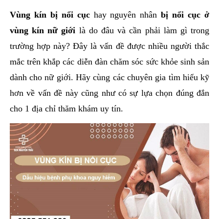
hai
Vùng kín bị nổi cục
hay nguyên nhân
bị nổi cục ở
ệnh
vùng kín
nữ giới
là do đâu và cần phải làm gì trong
iết
trường hợp này? Đây là vấn đề được nhiều người thắc
iệu
mắc trên khắp các diễn đàn chăm sóc sức khỏe sinh sản
dành cho nữ giới. Hãy cùng các chuyên gia tìm hiểu kỹ
ói
khám
hơn về vấn đề này cũng như có sự lựa chọn đúng đắn
ức
cho 1 địa chỉ thăm khám uy tín.
hỏe
ệnh
ã
ội
Nam
hoa