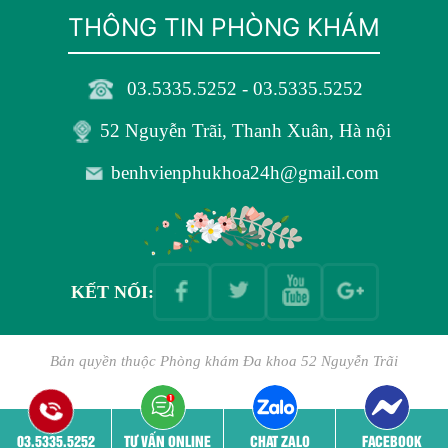
THÔNG TIN PHÒNG KHÁM
03.5335.5252 - 03.5335.5252
52 Nguyễn Trãi, Thanh Xuân, Hà nội
benhvienphukhoa24h@gmail.com
KẾT NỐI:
Bản quyền thuộc
Phòng khám Đa khoa 52 Nguyễn Trãi
03.5335.5252
TƯ VẤN ONLINE
CHAT ZALO
FACEBOOK