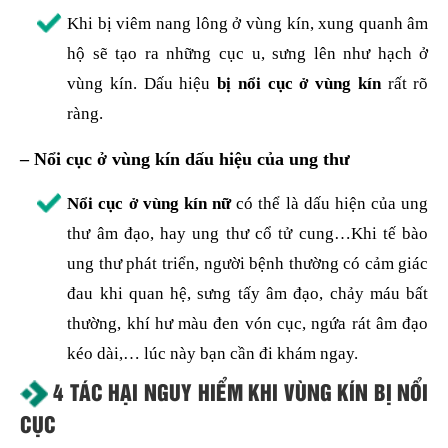
Khi bị viêm nang lông ở vùng kín, xung quanh âm
hộ sẽ tạo ra những cục u, sưng lên như hạch ở
vùng kín. Dấu hiệu
bị nổi cục ở vùng kín
rất rõ
ràng.
–
Nổi cục ở vùng kín dấu hiệu của ung thư
Nổi cục ở vùng kín nữ
có thể là dấu hiện của ung
thư âm đạo, hay ung thư cổ tử cung…Khi tế bào
ung thư phát triển, người bệnh thường có cảm giác
đau khi quan hệ, sưng tấy âm đạo, chảy máu bất
thường, khí hư màu đen vón cục, ngứa rát âm đạo
kéo dài,… lúc này bạn cần đi khám ngay.
4 TÁC HẠI NGUY HIỂM KHI VÙNG KÍN BỊ NỔI
CỤC