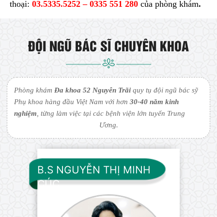
thoại:
03.5335.5252
– 0335 551 280
của phòng khám
.
ĐỘI NGŨ BÁC SĨ CHUYÊN KHOA
Phòng khám
Đa khoa 52 Nguyễn Trãi
quy tụ đội ngũ bác sỹ
Phụ khoa hàng đầu Việt Nam với hơn
30-40 năm kinh
nghiệm
, từng làm việc tại các bệnh viện lớn tuyến Trung
Ương.
B.S NGUYỄN THỊ MINH
CÚC