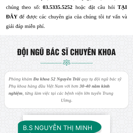
chúng theo số:
03.5335.5252
hoặc đặt câu hỏi
TẠI
ĐÂY
để được các chuyên gia của chúng tôi tư vấn và
giải đáp miễn phí.
ĐỘI NGŨ BÁC SĨ CHUYÊN KHOA
Phòng khám
Đa khoa 52 Nguyễn Trãi
quy tụ đội ngũ bác sỹ
Phụ khoa hàng đầu Việt Nam với hơn
30-40 năm kinh
nghiệm
, từng làm việc tại các bệnh viện lớn tuyến Trung
Ương.
B.S NGUYỄN THỊ MINH