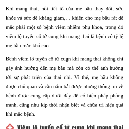
hai
Khi mang thai, nội tiết tố của mẹ bầu thay đổi, sức
ệnh
khỏe và sức đề kháng giảm,… khiến cho mẹ bầu rất dễ
iết
mắc phải một số bệnh viêm nhiễm phụ khoa, trong đó
iệu
viêm lộ tuyến cổ tử cung khi mang thai là bệnh có tỷ lệ
mẹ bầu mắc khá cao.
ói
khám
Bệnh viêm lộ tuyến cổ tử cugn khi mang thai không chỉ
ức
gây ảnh hưởng đến mẹ bầu mà còn có thể ảnh hưởng
hỏe
tới sự phát triển của thai nhi. Vì thế, mẹ bầu không
ệnh
được chủ quan và cần nắm bắt được những thông tin về
ã
bệnh được cung cấp dưới đây để có biện pháp phòng
ội
tránh, cũng như kịp thời nhận biết và chữa trị hiệu quả
khi mắc bệnh.
Nam
hoa
Viêm lộ tuyến cổ tử cung khi mang thai