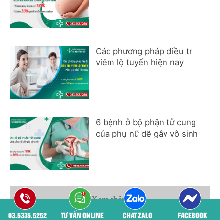
Các phương pháp điều trị
viêm lộ tuyến hiện nay
6 bệnh ở bộ phận tử cung
của phụ nữ dễ gây vô sinh
Xem thêm
03.5335.5252
TƯ VẤN ONLINE
CHAT ZALO
FACEBOOK