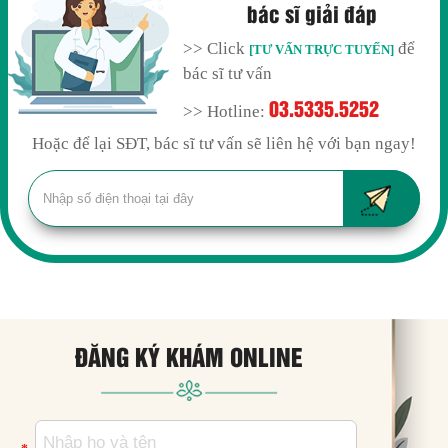
bác sĩ giải đáp
>> Click
để
[TƯ VẤN TRỰC TUYẾN]
bác sĩ tư vấn
03.5335.5252
>> Hotline:
Hoặc để lại SĐT, bác sĩ tư vấn sẽ liên hệ với bạn ngay!
ĐĂNG KÝ KHÁM ONLINE