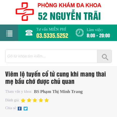
Tư vấn MIỄN PHÍ
Làm việc:
03.5335.5252
8:00 - 20:00
rang
hủ
iới
Viêm lộ tuyến cổ tử cung khi mang thai
hiệu
mẹ bầu chớ được chủ quan
hụ
BS Phạm Thị Minh Trang
Tham vấn y khoa:
hoa
Đánh giá:
Chia sẻ:
há