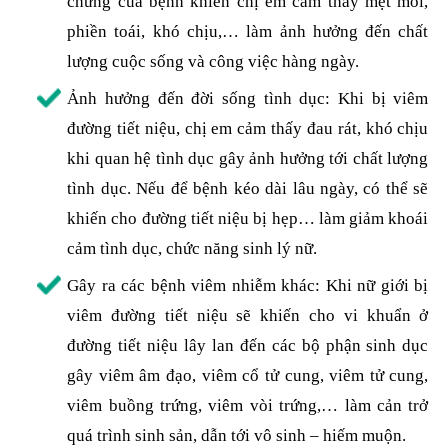
chứng của bệnh khiến chị em cảm thấy mệt mỏi,
phiền toái, khó chịu,… làm ảnh hưởng đến chất
lượng cuộc sống và công việc hàng ngày.
Ảnh hưởng đến đời sống tình dục: Khi bị viêm
đường tiết niệu, chị em cảm thấy đau rát, khó chịu
khi quan hệ tình dục gây ảnh hưởng tới chất lượng
tình dục. Nếu để bệnh kéo dài lâu ngày, có thể sẽ
khiến cho đường tiết niệu bị hẹp… làm giảm khoái
cảm tình dục, chức năng sinh lý nữ.
Gây ra các bệnh viêm nhiễm khác: Khi nữ giới bị
viêm đường tiết niệu sẽ khiến cho vi khuẩn ở
đường tiết niệu lây lan đến các bộ phận sinh dục
gây viêm âm đạo, viêm cổ tử cung, viêm tử cung,
viêm buồng trứng, viêm vòi trứng,… làm cản trở
quá trình sinh sản, dẫn tới vô sinh – hiếm muộn.