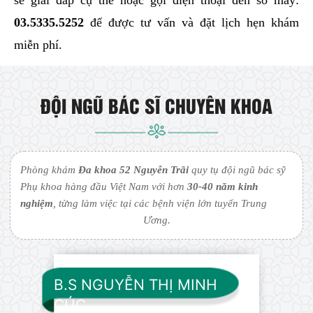
sẽ giải đáp cụ thể hoặc gọi điện thoại đến số máy:
03.5335.5252
để được tư vấn và đặt lịch hẹn khám
miễn phí.
ĐỘI NGŨ BÁC SĨ CHUYÊN KHOA
Phòng khám
Đa khoa 52 Nguyễn Trãi
quy tụ đội ngũ bác sỹ
Phụ khoa hàng đầu Việt Nam với hơn
30-40 năm kinh
nghiệm
, từng làm việc tại các bệnh viện lớn tuyến Trung
Ương.
B.S NGUYỄN THỊ MINH
CÚC