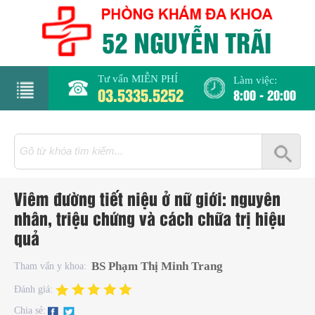
Tư vấn MIỄN PHÍ
Làm việc:
03.5335.5252
8:00 - 20:00
rang
hủ
iới
Viêm đường tiết niệu ở nữ giới: nguyên
hiệu
nhân, triệu chứng và cách chữa trị hiệu
quả
hụ
hoa
BS Phạm Thị Minh Trang
Tham vấn y khoa:
Đánh giá:
há
Chia sẻ: