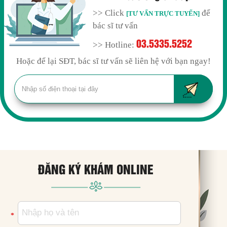
>> Click
để
[TƯ VẤN TRỰC TUYẾN]
bác sĩ tư vấn
03.5335.5252
>> Hotline:
Hoặc để lại SĐT, bác sĩ tư vấn sẽ liên hệ với bạn ngay!
ĐĂNG KÝ KHÁM ONLINE
*