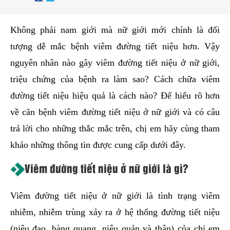
hai
ệnh
Không phải nam giới mà nữ giới mới chính là đối
iết
tượng dễ mắc bệnh viêm đường tiết niệu hơn. Vậy
iệu
nguyên nhân nào gây viêm đường tiết niệu ở nữ giới,
triệu chứng của bệnh ra làm sao? Cách chữa viêm
ói
đường tiết niệu hiệu quả là cách nào? Để hiểu rõ hơn
khám
ức
về căn bệnh viêm đường tiết niệu ở nữ giới và có câu
hỏe
trả lời cho những thắc mắc trên, chị em hãy cùng tham
khảo những thông tin được cung cấp dưới đây.
ệnh
Viêm đường tiết niệu ở nữ giới là gì?
ã
ội
Viêm đường tiết niệu ở nữ giới là tình trạng viêm
Nam
nhiễm, nhiễm trùng xảy ra ở hệ thống đường tiết niệu
hoa
(niệu đạo, bàng quang, niệu quản và thận) của chị em