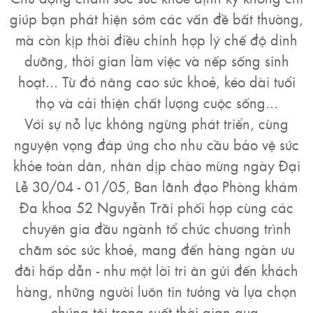
hai
giúp bạn phát hiện sớm các vấn đề bất thường,
ệnh
mà còn kịp thời điều chỉnh hợp lý chế độ dinh
iết
dưỡng, thời gian làm việc và nếp sống sinh
iệu
hoạt... Từ đó nâng cao sức khoẻ, kéo dài tuổi
thọ và cải thiện chất lượng cuộc sống...
ói
Với sự nỗ lực không ngừng phát triển, cùng
khám
nguyện vọng đáp ứng cho nhu cầu bảo vệ sức
ức
khỏe toàn dân, nhân dịp chào mừng ngày Đại
hỏe
Lễ 30/04 - 01/05, Ban lãnh đạo Phòng khám
Đa khoa 52 Nguyễn Trãi phối hợp cùng các
ệnh
chuyên gia đầu ngành tổ chức chương trình
ã
chăm sóc sức khoẻ, mang đến hàng ngàn ưu
ội
đãi hấp dẫn - như một lời tri ân gửi đến khách
Nam
hàng, những người luôn tin tưởng và lựa chọn
hoa
chúng tôi trong suốt thời gian qua.