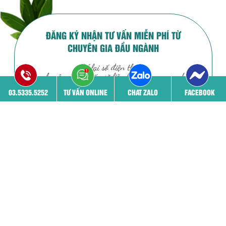
ĐĂNG KÝ NHẬN TƯ VẤN MIỄN PHÍ TỪ
CHUYÊN GIA ĐẦU NGÀNH
Để lại số điện thoại.
chuyên gia tư vấn sẽ liên hệ với bạn ngay !
03.5335.5252
TƯ VẤN ONLINE
CHAT ZALO
FACEBOOK
03.5335.5252
03.5335.5252