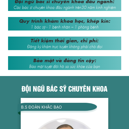
Đội ngũ bác sĩ chuyên khoa đầu ngành:
Các bác sĩ chuyên khoa đầu ngành trên30 năm kinh nghiệm
Quy trình khám khoa học, khép kín:
1 bác sỹ - 1 bệnh nhân – 1 phòng bệnh
Tiết kiệm thời gian, chi phí:
Đăng ký khám trực tuyến không phải chờ đợi
Bảo mật và đáng tin cậy:
Bảo mật tuyệt đối hồ sơ sức khỏe của bạn
ĐỘI NGŨ BÁC SỸ CHUYÊN KHOA
B.S ĐOÀN KHẮC BẠO