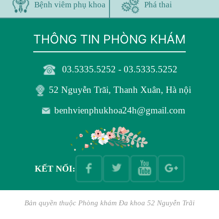
Bệnh viêm phụ khoa
Phá thai
THÔNG TIN PHÒNG KHÁM
03.5335.5252 - 03.5335.5252
52 Nguyễn Trãi, Thanh Xuân, Hà nội
benhvienphukhoa24h@gmail.com
KẾT NỐI:
Bản quyền thuộc
Phòng khám Đa khoa 52 Nguyễn Trãi