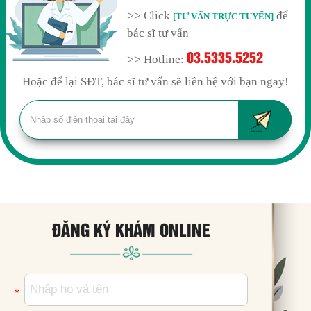
>> Click
để
[TƯ VẤN TRỰC TUYẾN]
bác sĩ tư vấn
03.5335.5252
>> Hotline:
Hoặc để lại SĐT, bác sĩ tư vấn sẽ liên hệ với bạn ngay!
ĐĂNG KÝ KHÁM ONLINE
*