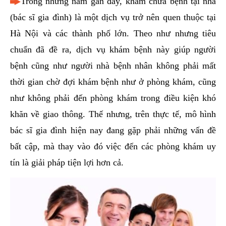
Trong những năm gần đây, khám chữa bệnh tại nhà
hai
(bác sĩ gia đình) là một dịch vụ trở nên quen thuộc tại
ệnh
Hà Nội và các thành phố lớn. Theo như nhưng tiêu
iết
chuẩn đã đề ra, dịch vụ khám bệnh này giúp người
iệu
bệnh cũng như người nhà bệnh nhân không phải mất
ói
thời gian chờ đợi khám bệnh như ở phòng khám, cũng
khám
như không phải đến phòng khám trong điều kiện khó
ức
khăn về giao thông. Thế nhưng, trên thực tế, mô hình
hỏe
bác sĩ gia đình hiện nay đang gặp phải những vấn đề
bất cập, mà thay vào đó việc đến các phòng khám uy
ệnh
tín là giải pháp tiện lợi hơn cả.
ã
ội
Nam
hoa