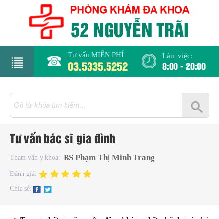
Tư vấn MIỄN PHÍ
Làm việc:
03.5335.5252
8:00 - 20:00
rang
hủ
iới
Tư vấn bác sĩ gia đình
hiệu
BS Phạm Thị Minh Trang
Tham vấn y khoa:
hụ
Đánh giá:
hoa
Chia sẻ:
há