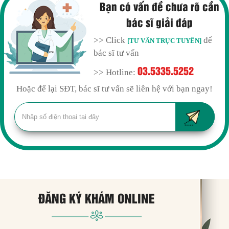
Bạn có vấn đề chưa rõ cần
bác sĩ giải đáp
>> Click
để
[TƯ VẤN TRỰC TUYẾN]
bác sĩ tư vấn
03.5335.5252
>> Hotline:
Hoặc để lại SĐT, bác sĩ tư vấn sẽ liên hệ với bạn ngay!
ĐĂNG KÝ KHÁM ONLINE