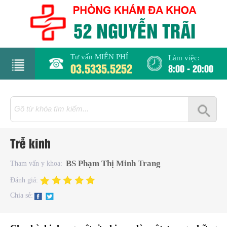
Tư vấn MIỄN PHÍ
Làm việc:
03.5335.5252
8:00 - 20:00
rang
hủ
iới
Trễ kinh
hiệu
BS Phạm Thị Minh Trang
Tham vấn y khoa:
hụ
Đánh giá:
hoa
Chia sẻ:
há