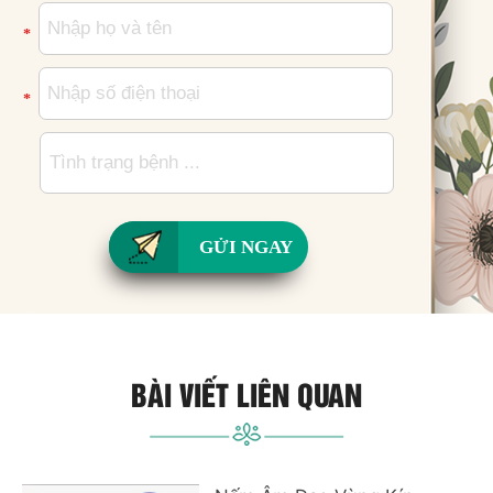
*
*
GỬI NGAY
BÀI VIẾT LIÊN QUAN