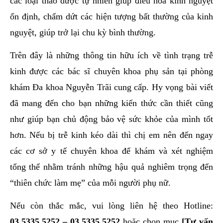
các loại thảo dược tự nhiên giúp điều hòa kinh nguyệt
ổn định, chấm dứt các hiện tượng bất thường của kinh
nguyệt, giúp trở lại chu kỳ bình thường.
Trên đây là những thông tin hữu ích về tình trạng trễ
kinh được các bác sĩ chuyên khoa phụ sản tại phòng
khám Đa khoa Nguyễn Trãi cung cấp. Hy vọng bài viết
đã mang đến cho bạn những kiến thức cần thiết cũng
như giúp bạn chủ động bảo vệ sức khỏe của mình tốt
hơn. Nếu bị trễ kinh kéo dài thì chị em nên đến ngay
các cơ sở y tế chuyên khoa để khám và xét nghiệm
tổng thể nhằm tránh những hậu quả nghiêm trọng đến
“thiên chức làm mẹ” của mỗi người phụ nữ.
Nếu còn thắc mắc, vui lòng liên hệ theo Hotline:
03.5335.5252
–
03.5335.5252
hoặc chọn mục
[Tư vấn