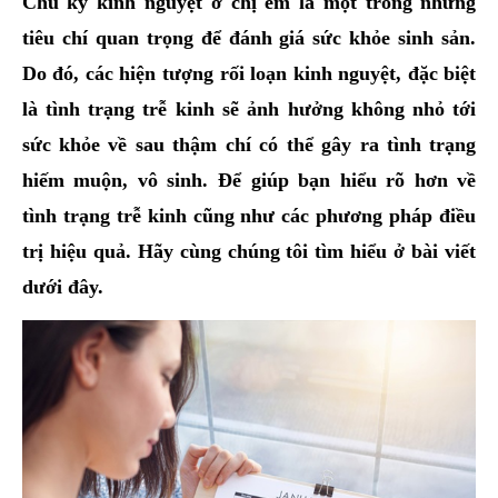
Chu kỳ kinh nguyệt ở chị em là một trong những
hai
tiêu chí quan trọng để đánh giá sức khỏe sinh sản.
ệnh
Do đó, các hiện tượng rối loạn kinh nguyệt, đặc biệt
iết
là tình trạng trễ kinh sẽ ảnh hưởng không nhỏ tới
iệu
sức khỏe về sau thậm chí có thể gây ra tình trạng
ói
hiếm muộn, vô sinh. Để giúp bạn hiểu rõ hơn về
khám
tình trạng trễ kinh cũng như các phương pháp điều
ức
trị hiệu quả. Hãy cùng chúng tôi tìm hiểu ở bài viết
hỏe
dưới đây.
ệnh
ã
ội
Nam
hoa