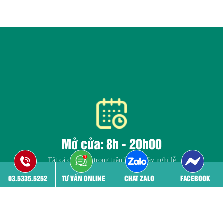
Mở cửa: 8h - 20h00
Tất cả các ngày trong tuần kể cả ngày nghỉ lễ
03.5335.5252
TƯ VẤN ONLINE
CHAT ZALO
FACEBOOK
Trang chủ
Giới thiệu
Đội ngũ bác sĩ
Cơ sở vật chất