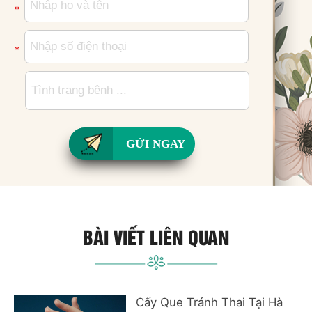
*
*
GỬI NGAY
BÀI VIẾT LIÊN QUAN
Cấy Que Tránh Thai Tại Hà