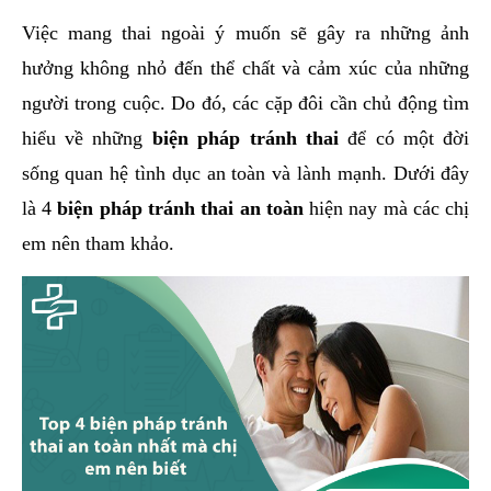
hai
Việc mang thai ngoài ý muốn sẽ gây ra những ảnh
ệnh
hưởng không nhỏ đến thể chất và cảm xúc của những
iết
người trong cuộc. Do đó, các cặp đôi cần chủ động tìm
iệu
hiểu về những
biện pháp tránh thai
để có một đời
sống quan hệ tình dục an toàn và lành mạnh. Dưới đây
ói
khám
là 4
biện pháp tránh thai an toàn
hiện nay mà các chị
ức
em nên tham khảo.
hỏe
ệnh
ã
ội
Nam
hoa