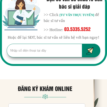
bác sĩ giải đáp
>> Click
để
[TƯ VẤN TRỰC TUYẾN]
bác sĩ tư vấn
03.5335.5252
>> Hotline:
Hoặc để lại SĐT, bác sĩ tư vấn sẽ liên hệ với bạn ngay!
ĐĂNG KÝ KHÁM ONLINE