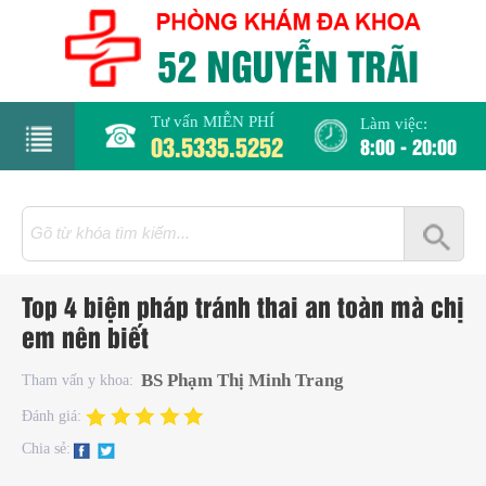
Tư vấn MIỄN PHÍ
Làm việc:
03.5335.5252
8:00 - 20:00
rang
hủ
iới
Top 4 biện pháp tránh thai an toàn mà chị
hiệu
em nên biết
hụ
BS Phạm Thị Minh Trang
Tham vấn y khoa:
hoa
Đánh giá:
Chia sẻ:
há