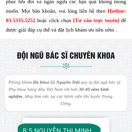
phúc lứa đôi và ngăn ngừa các hậu quả không mong
muốn. Mọi băn khoăn, vui lòng liên hệ theo
Hotline:
03.5335.5252
hoặc click chọn
[Tư vấn trực tuyến]
để
được giải đáp cụ thể và đặt lịch khám ưu tiên sớm .
ĐỘI NGŨ BÁC SĨ CHUYÊN KHOA
Phòng khám
Đa khoa 52 Nguyễn Trãi
quy tụ đội ngũ bác sỹ
Phụ khoa hàng đầu Việt Nam với hơn
30-40 năm kinh
nghiệm
, từng làm việc tại các bệnh viện lớn tuyến Trung
Ương.
B.S NGUYỄN THỊ MINH