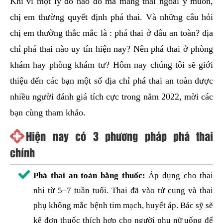
Khi vì một lý do nào đó mà mang thai ngoài ý muốn,
hai
chị em thường quyết định phá thai. Và những câu hỏi
ệnh
chị em thường thắc mắc là : phá thai ở đâu an toàn? địa
iết
chỉ phá thai nào uy tín hiện nay? Nên phá thai ở phòng
iệu
khám hay phòng khám tư? Hôm nay chúng tôi sẽ giới
ói
thiệu đến các bạn một số địa chỉ phá thai an toàn được
khám
nhiều người đánh giá tích cực trong năm 2022, mời các
ức
bạn cùng tham khảo.
hỏe
Hiện nay có 3 phương pháp phá thai
ệnh
chính
ã
Phá thai an toàn bằng thuốc:
Áp dụng cho thai
ội
nhi từ 5–7 tuần tuổi. Thai đã vào tử cung và thai
Nam
phụ không mắc bệnh tim mạch, huyết áp. Bác sỹ sẽ
hoa
kê đơn thuốc thích hợp cho người phụ nữ uống để