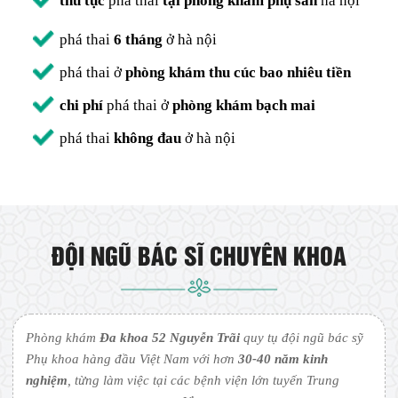
thủ tục
phá thai
tại phòng khám phụ sản
hà nội
phá thai
6 tháng
ở hà nội
phá thai ở
phòng khám thu cúc bao nhiêu tiền
chi phí
phá thai ở
phòng khám bạch mai
phá thai
không đau
ở hà nội
ĐỘI NGŨ BÁC SĨ CHUYÊN KHOA
Phòng khám
Đa khoa 52 Nguyễn Trãi
quy tụ đội ngũ bác sỹ
Phụ khoa hàng đầu Việt Nam với hơn
30-40 năm kinh
nghiệm
, từng làm việc tại các bệnh viện lớn tuyến Trung