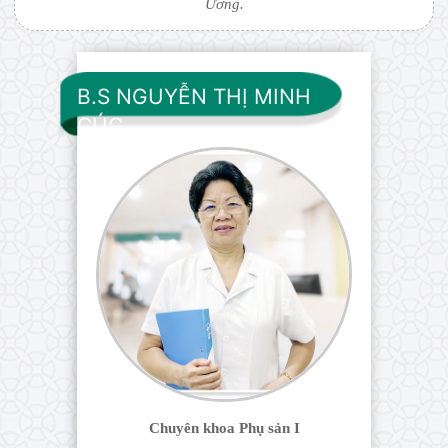
Ương.
B.S NGUYỄN THỊ MINH
CÚC
Chuyên khoa Phụ sản I