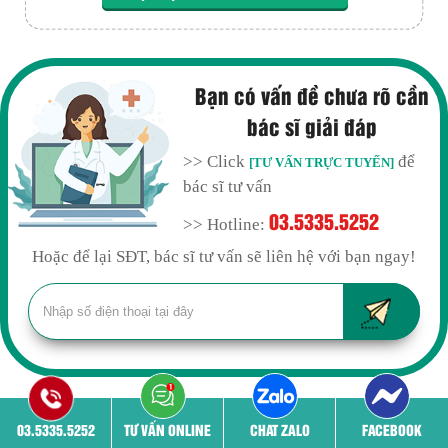
Bạn có vấn đề chưa rõ cần
bác sĩ giải đáp
>> Click
để
[TƯ VẤN TRỰC TUYẾN]
bác sĩ tư vấn
03.5335.5252
>> Hotline:
Hoặc để lại SĐT, bác sĩ tư vấn sẽ liên hệ với bạn ngay!
03.5335.5252
TƯ VẤN ONLINE
CHAT ZALO
FACEBOOK