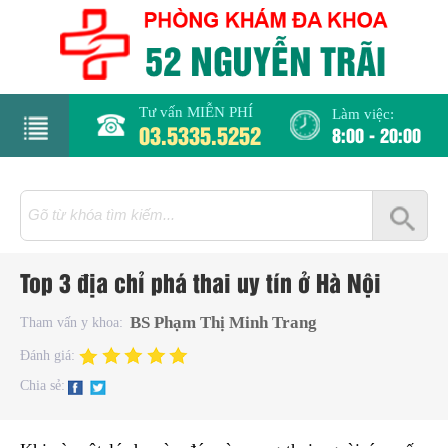
Tư vấn MIỄN PHÍ
Làm việc:
03.5335.5252
8:00 - 20:00
rang
hủ
iới
Top 3 địa chỉ phá thai uy tín ở Hà Nội
hiệu
BS Phạm Thị Minh Trang
Tham vấn y khoa:
hụ
Đánh giá:
hoa
Chia sẻ:
há