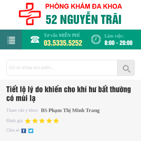
Tư vấn MIỄN PHÍ
Làm việc:
03.5335.5252
8:00 - 20:00
rang
hủ
iới
Tiết lộ lý do khiến cho khí hư bất thường
hiệu
có mùi lạ
hụ
BS Phạm Thị Minh Trang
Tham vấn y khoa:
hoa
Đánh giá:
Chia sẻ:
há