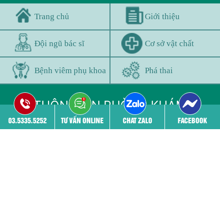
Trang chủ
Giới thiệu
Đội ngũ bác sĩ
Cơ sở vật chất
Bệnh viêm phụ khoa
Phá thai
THÔNG TIN PHÒNG KHÁM
03.5335.5252
TƯ VẤN ONLINE
CHAT ZALO
FACEBOOK
03.5335.5252 - 03.5335.5252
52 Nguyễn Trãi, Thanh Xuân, Hà nội
benhvienphukhoa24h@gmail.com