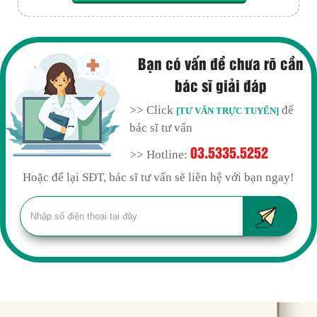
Bạn có vấn đề chưa rõ cần
bác sĩ giải đáp
>> Click
để
[TƯ VẤN TRỰC TUYẾN]
bác sĩ tư vấn
03.5335.5252
>> Hotline:
Hoặc để lại SĐT, bác sĩ tư vấn sẽ liên hệ với bạn ngay!