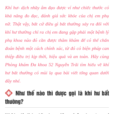
hai
Khí hư- dịch nhầy âm đạo được ví như chiếc thước có
ệnh
khả năng đo đạc, đánh giá sức khỏe của chị em phụ
iết
nữ. Thật vậy, bất cứ điều gì bất thường xảy ra đối với
iệu
khí hư thường chỉ ra chị em đang gặp phải một bệnh lý
phụ khoa nào đó cần được thăm khám để có thể chẩn
ói
khám
đoán bệnh một cách chính xác, từ đó có biện pháp can
ức
thiệp điều trị kịp thời, hiệu quả và an toàn. Hãy cùng
hỏe
Phòng khám Đa khoa 52 Nguyễn Trãi tìm hiểu về khí
hư bất thường có mùi lạ qua bài viết tổng quan dưới
ệnh
đây nhé.
ã
ội
Như thế nào thì được gọi là khí hư bất
thường?
Nam
hoa