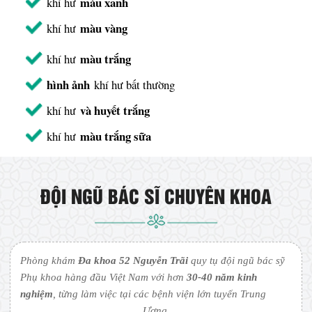
màu xanh
khí hư
màu vàng
khí hư
màu trắng
khí hư
hình ảnh
khí hư bất thường
và huyết trắng
khí hư
màu trắng sữa
khí hư
ĐỘI NGŨ BÁC SĨ CHUYÊN KHOA
Phòng khám
Đa khoa 52 Nguyễn Trãi
quy tụ đội ngũ bác sỹ
Phụ khoa hàng đầu Việt Nam với hơn
30-40 năm kinh
nghiệm
, từng làm việc tại các bệnh viện lớn tuyến Trung
Ương.