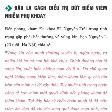
ĐÂU LÀ CÁCH ĐIỀU TRỊ DỨT ĐIỂM VIÊM
NHIỄM PHỤ KHOA?
Đến phòng khám Đa khoa 52 Nguyễn Trãi trong tình
trạng gặp phải bất thường về vùng kín, bạn Nguyễn L
(23 tuổi, Hà Nội) chia sẻ:
“
Vùng kín của mình thường xuyên bị ngứa ngáy, ra
nhiều khí hư có mùi hôi khó chịu. Thỉnh thoảng còn bị
sưng lên, xuất hiện những mụn đỏ li ti. Do chủ quan
nghĩ không nguy hiểm lắm, thăm khám làm gì cho tốn
kém nên mình cứ để vậy thôi. Tuy nhiên tình trạng ngày
càng tệ hơn mình mới quyết định đến phòng khám để
thăm khám. Tại đây bác sỹ chẩn đoán mình bị đã mắc
viêm âm đạo đã chuyển sang giai đoạn mạn tính, cần