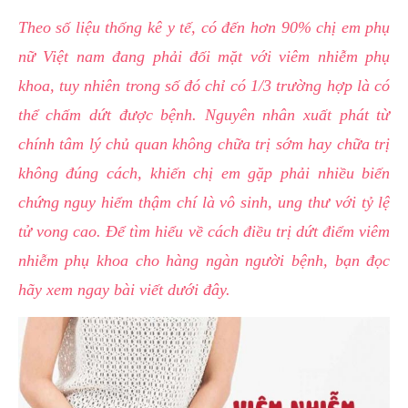
hai
Theo số liệu thống kê y tế, có đến hơn 90% chị em phụ
ệnh
nữ Việt nam đang phải đối mặt với viêm nhiễm phụ
iết
khoa, tuy nhiên trong số đó chỉ có 1/3 trường hợp là có
iệu
thể chấm dứt được bệnh. Nguyên nhân xuất phát từ
chính tâm lý chủ quan không chữa trị sớm hay chữa trị
ói
khám
không đúng cách, khiến chị em gặp phải nhiều biến
ức
chứng nguy hiểm thậm chí là vô sinh, ung thư với tỷ lệ
hỏe
tử vong cao. Để tìm hiểu về cách điều trị dứt điểm viêm
nhiễm phụ khoa cho hàng ngàn người bệnh, bạn đọc
ệnh
hãy xem ngay bài viết dưới đây.
ã
ội
Nam
hoa