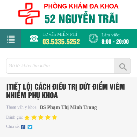
Tư vấn MIỄN PHÍ
Làm việc:
03.5335.5252
8:00 - 20:00
rang
hủ
iới
[TIẾT LỘ] CÁCH ĐIỀU TRỊ DỨT ĐIỂM VIÊM
hiệu
NHIỄM PHỤ KHOA
hụ
BS Phạm Thị Minh Trang
Tham vấn y khoa:
hoa
Đánh giá:
Chia sẻ:
há