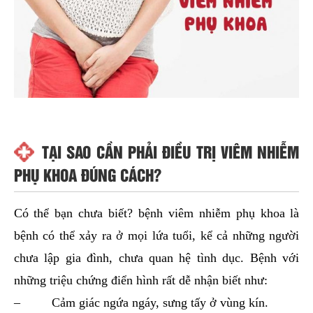
TẠI SAO CẦN PHẢI ĐIỀU TRỊ VIÊM NHIỄM
PHỤ KHOA ĐÚNG CÁCH?
Có thể bạn chưa biết? bệnh viêm nhiễm phụ khoa là
bệnh có thể xảy ra ở mọi lứa tuổi, kể cả những người
chưa lập gia đình, chưa quan hệ tình dục. Bệnh với
những triệu chứng điển hình rất dễ nhận biết như:
– Cảm giác ngứa ngáy, sưng tấy ở vùng kín.