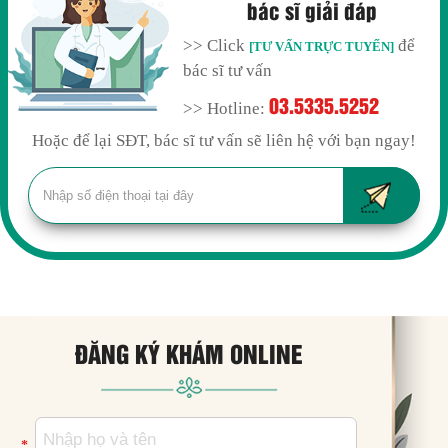
bác sĩ giải đáp
>> Click
để
[TƯ VẤN TRỰC TUYẾN]
bác sĩ tư vấn
03.5335.5252
>> Hotline:
Hoặc để lại SĐT, bác sĩ tư vấn sẽ liên hệ với bạn ngay!
ĐĂNG KÝ KHÁM ONLINE
*