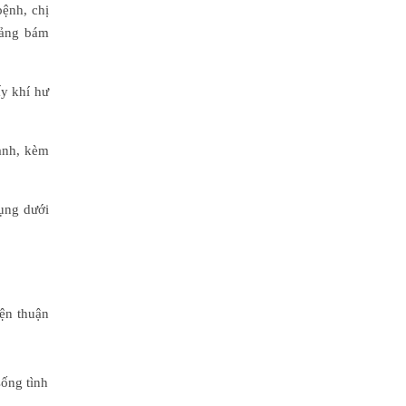
ệnh, chị
mảng bám
ấy khí hư
xanh, kèm
bụng dưới
iện thuận
sống tình