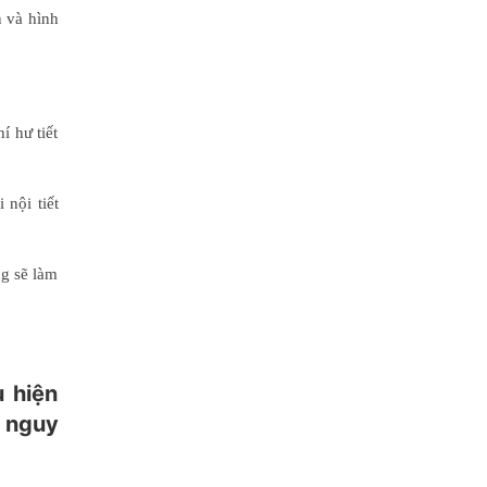
 và hình
í hư tiết
nội tiết
ng sẽ làm
 hiện
a nguy