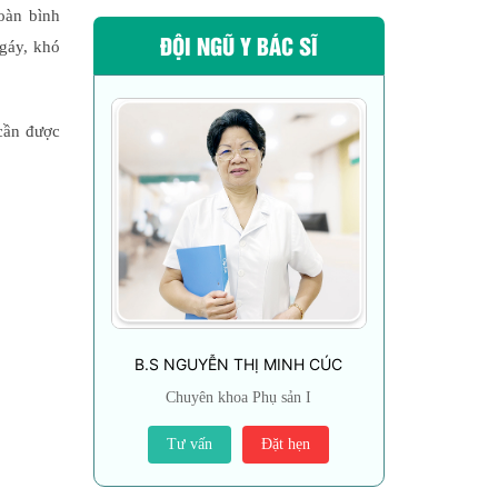
oàn bình
ĐỘI NGŨ Y BÁC SĨ
ngáy, khó
 cần được
B.S NGUYỄN THỊ MINH CÚC
Chuyên khoa Phụ sản I
Tư vấn
Đặt hẹn