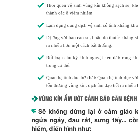
Thói quen vệ sinh vùng kín không sạch sẽ, kh
thành các ổ viêm nhiễm.
Lạm dụng dung dịch vệ sinh có tính kháng khu
Dị ứng với bao cao su, hoặc do thuốc kháng sin
ra nhiều hơn một cách bất thường.
Rối loạn chu kỳ kinh nguyệt kéo dài: rong k
trong cơ thể.
Quan hệ tình dục bừa bãi: Quan hệ tình dục vớ
tổn thương vùng kín, dịch âm đạo tiết ra nhiều 
VÙNG KÍN ẨM ƯỚT CẢNH BÁO CĂN BỆNH 
Sẽ không dừng lại ở cảm giác k
ngứa ngáy, đau rát, sưng tấy… còn
hiểm, điển hình như: