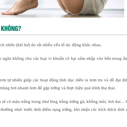
I KHÔNG?
ịch nhờn (khí hư) do rất nhiều yếu tố tác động khác nhau.
hắn ngăn không cho các loại vi khuẩn có hại xâm nhập vào bên trong 
trơn tự nhiên giúp các hoạt động tình dục diễn ra trơn tru và dễ đạt đ
trùng bơi nhanh hơn để gặp trứng và thực hiện quá trình thụ thai.
a sẽ có màu trắng trong như lòng trắng trứng gà, không mùi, hơi dai…
h thường như: trước thời điểm rụng trứng, khi nhận các kích thích tình