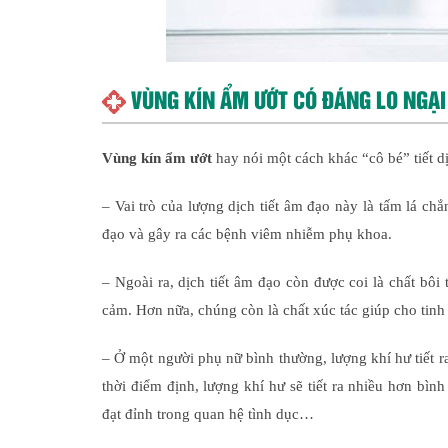
VÙNG KÍN ẨM ƯỚT CÓ ĐÁNG LO NGẠ
Vùng kín ẩm ướt
hay nói một cách khác “cô bé” tiết d
– Vai trò của lượng dịch tiết âm đạo này là tấm lá c
đạo và gây ra các bệnh viêm nhiễm phụ khoa.
– Ngoài ra, dịch tiết âm đạo còn được coi là chất bôi 
cảm. Hơn nữa, chúng còn là chất xúc tác giúp cho tinh 
– Ở một người phụ nữ bình thường, lượng khí hư tiết r
thời điểm định, lượng khí hư sẽ tiết ra nhiều hơn bìn
đạt đỉnh trong quan hệ tình dục…