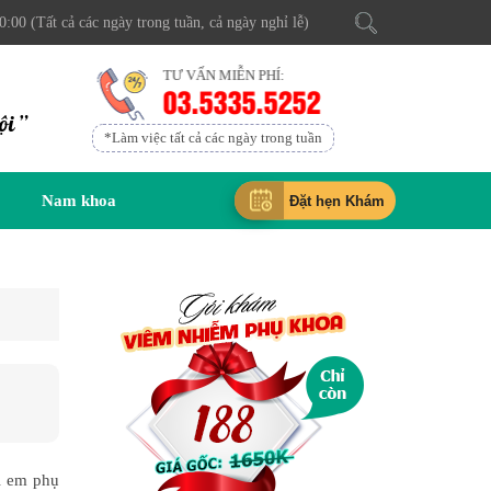
0:00 (Tất cả các ngày trong tuần, cả ngày nghỉ lễ)
TƯ VẤN MIỄN PHÍ:
03.5335.5252
ội ”
*Làm việc tất cả các ngày trong tuần
Nam khoa
Đặt hẹn Khám
hị em phụ