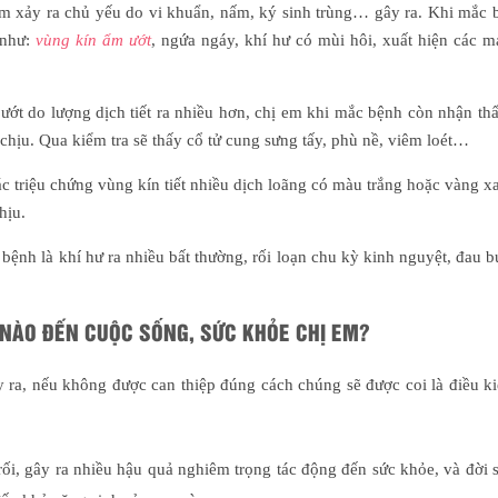
m xảy ra chủ yếu do vi khuẩn, nấm, ký sinh trùng… gây ra. Khi mắc b
 như:
vùng kín ẩm ướt
, ngứa ngáy, khí hư có mùi hôi, xuất hiện các 
ướt do lượng dịch tiết ra nhiều hơn, chị em khi mắc bệnh còn nhận th
chịu. Qua kiểm tra sẽ thấy cổ tử cung sưng tấy, phù nề, viêm loét…
c triệu chứng vùng kín tiết nhiều dịch loãng có màu trắng hoặc vàng 
hịu.
bệnh là khí hư ra nhiều bất thường, rối loạn chu kỳ kinh nguyệt, đau 
 NÀO ĐẾN CUỘC SỐNG, SỨC KHỎE CHỊ EM?
 ra, nếu không được can thiệp đúng cách chúng sẽ được coi là điều k
 rối, gây ra nhiều hậu quả nghiêm trọng tác động đến sức khỏe, và đời 