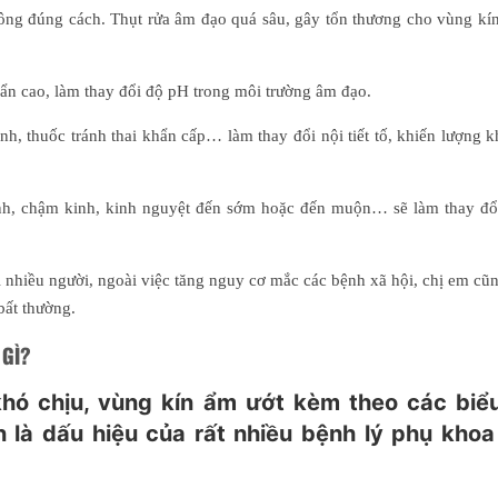
ông đúng cách. Thụt rửa âm đạo quá sâu, gây tổn thương cho vùng kín
ẩn cao, làm thay đổi độ pH trong môi trường âm đạo.
h, thuốc tránh thai khẩn cấp… làm thay đổi nội tiết tố, khiến lượng kh
inh, chậm kinh, kinh nguyệt đến sớm hoặc đến muộn… sẽ làm thay đổi 
i nhiều người, ngoài việc tăng nguy cơ mắc các bệnh xã hội, chị em cũ
bất thường.
GÌ?
hó chịu, vùng kín ẩm ướt kèm theo các biểu
 là dấu hiệu của rất nhiều bệnh lý phụ kho