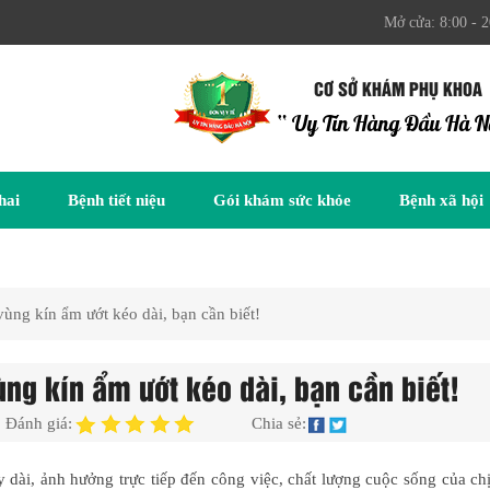
Mở cửa: 8:00 - 2
CƠ SỞ KHÁM PHỤ KHOA
“ Uy Tín Hàng Đầu Hà N
hai
Bệnh tiết niệu
Gói khám sức khỏe
Bệnh xã hội
vùng kín ẩm ướt kéo dài, bạn cần biết!
ùng kín ẩm ướt kéo dài, bạn cần biết!
Đánh giá:
Chia sẻ:
 dài, ảnh hưởng trực tiếp đến công việc, chất lượng cuộc sống của c