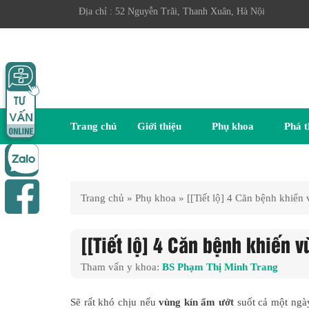
Địa chỉ : 52 Nguyễn Trãi, Thanh Xuân, Hà Nội
Trang chủ
Giới thiệu
Phụ khoa
Phá t
Trang chủ
»
Phụ khoa
»
[[Tiết lộ] 4 Căn bệnh khiến 
[[Tiết lộ] 4 Căn bệnh khiến v
Tham vấn y khoa:
BS Phạm Thị Minh Trang
Sẽ rất khó chịu nếu
vùng kín ẩm ướt
suốt cả một ngày