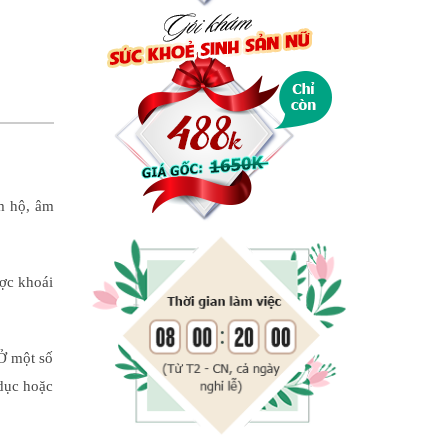
âm hộ, âm
ược khoái
 Ở một số
 dục hoặc