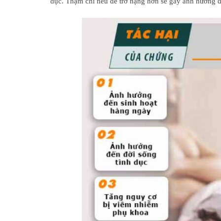
dục. Thậm chí nếu để trở nặng hơn sẽ gây ảnh hưởng đ