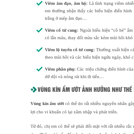
Viêm âm đạo, âm hộ:
Là tình trạng viêm nhiễ
em thường nhận thấy các biểu hiện điển hình
trắng ở mép âm đạo…
Viêm cổ tử cung:
Ngoài biểu hiện “cô bé” ẩm 
có lẫn máu, thay đổi màu sắc kèm mùi hôi khó 
Viêm lộ tuyến cổ tử cung:
Thường xuất hiện cá
theo mùi hôi và các biểu hiện ngứa ngáy, khó c
Viêm phần phụ:
Các triệu chứng điển hình của 
dữ dội và nóng rát khi đi tiểu…
VÙNG KÍN ẨM ƯỚT ẢNH HƯỞNG NHƯ THẾ
Vùng kín ẩm ướt
có thể do rất nhiều nguyên nhân gây
lợi cho vi khuẩn có lại xâm nhập và phát triển.
Từ đó, chị em có thể sẽ phải đối mặt với rất nhiều rắc