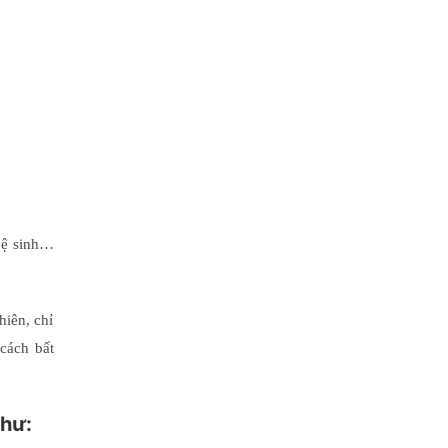
 vệ sinh…
hiên, chỉ
cách bất
như: