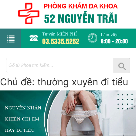
Tư vấn MIỄN PHÍ
Làm việc:
03.5335.5252
8:00 - 20:00
rang
hủ
Chủ đề:
thường xuyên đi tiểu
iới
hiệu
hụ
hoa
há