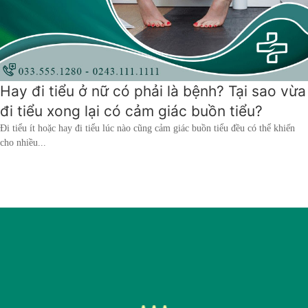
hai
ệnh
iết
iệu
Hay đi tiểu ở nữ có phải là bệnh? Tại sao vừa
đi tiểu xong lại có cảm giác buồn tiểu?
ói
khám
Đi tiểu ít hoặc hay đi tiểu lúc nào cũng cảm giác buồn tiểu đều có thể khiến
cho nhiều...
ức
hỏe
ệnh
ã
ội
Nam
hoa