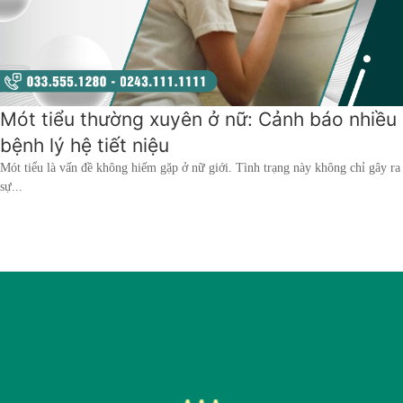
hai
ệnh
iết
iệu
Mót tiểu thường xuyên ở nữ: Cảnh báo nhiều
bệnh lý hệ tiết niệu
ói
khám
Mót tiểu là vấn đề không hiếm gặp ở nữ giới. Tình trạng này không chỉ gây ra
sự...
ức
hỏe
ệnh
ã
ội
Nam
hoa