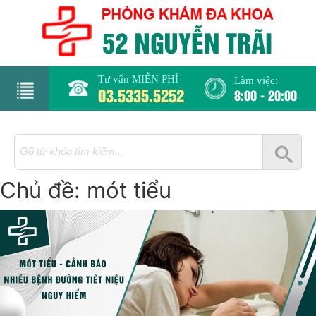
Tư vấn MIỄN PHÍ
Làm việc:
03.5335.5252
8:00 - 20:00
rang
hủ
Chủ đề:
mót tiểu
iới
hiệu
hụ
hoa
há