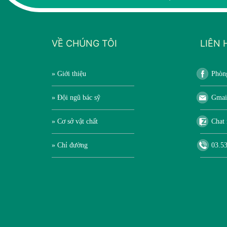
VỀ CHÚNG TÔI
LIÊN 
» Giới thiệu
Phòn
» Đội ngũ bác sỹ
Gmai
» Cơ sở vật chất
Chat 
» Chỉ đường
03.53