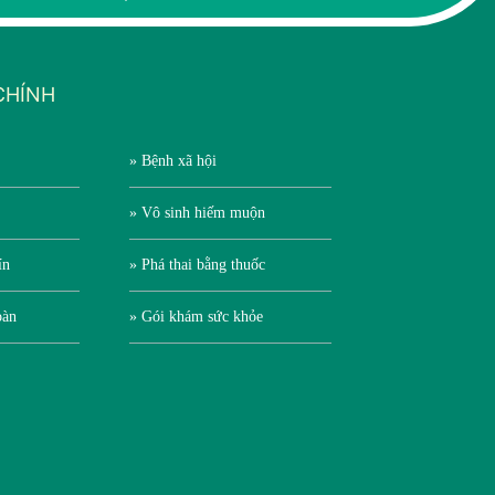
CHÍNH
» Bệnh xã hội
» Vô sinh hiếm muộn
ín
» Phá thai bằng thuốc
oàn
» Gói khám sức khỏe