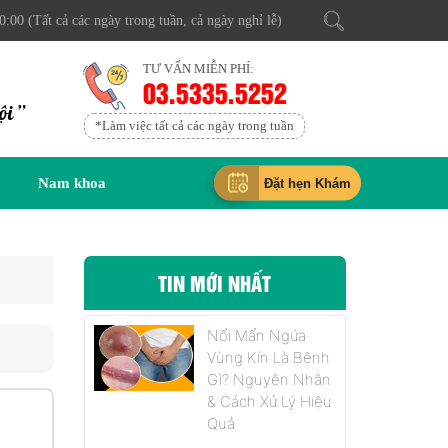
0:00 (Tất cả các ngày trong tuần, cả ngày nghỉ lễ)
TƯ VẤN MIỄN PHÍ:
03.5335.5252
ội ”
*Làm việc tất cả các ngày trong tuần
Nam khoa
Đặt hẹn Khám
TIN MỚI NHẤT
Nổi Mẩn Ngứa
Vùng Kín Là Bệnh
Gì? Nguyên Nhân
& Cách Xử Lý Hiệu
Quả