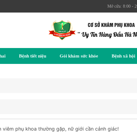
Mở cửa: 8:00 - 2
CƠ SỞ KHÁM PHỤ KHOA
“ Uy Tín Hàng Đầu Hà N
hai
Bệnh tiết niệu
Gói khám sức khỏe
Bệnh xã hội
n viêm phụ khoa thường gặp, nữ giới cần cảnh giác!