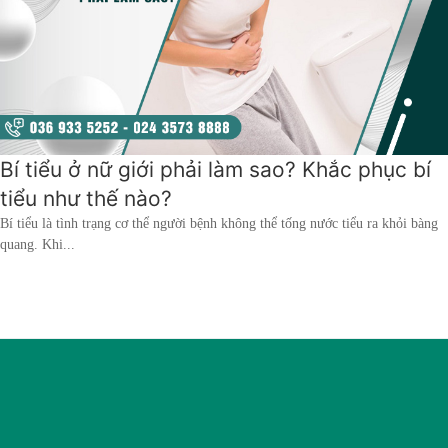
hai
ệnh
iết
iệu
ói
Bí tiểu ở nữ giới phải làm sao? Khắc phục bí
khám
tiểu như thế nào?
ức
Bí tiểu là tình trạng cơ thể người bệnh không thể tống nước tiểu ra khỏi bàng
hỏe
quang. Khi...
ệnh
ã
ội
Nam
hoa