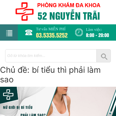
Tư vấn MIỄN PHÍ
Làm việc:
03.5335.5252
8:00 - 20:00
rang
hủ
Chủ đề:
bí tiểu thì phải làm
iới
hiệu
sao
hụ
hoa
há