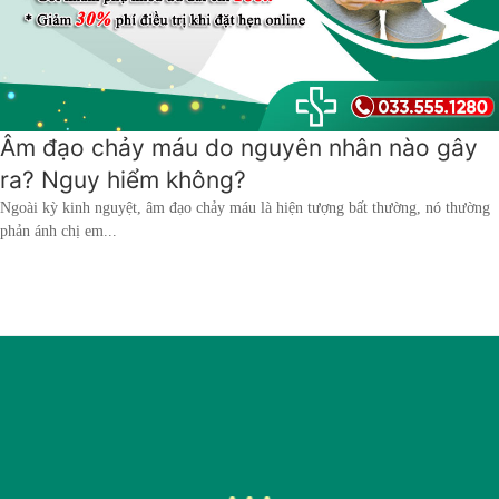
hai
ệnh
iết
iệu
Âm đạo chảy máu do nguyên nhân nào gây
ra? Nguy hiểm không?
ói
khám
Ngoài kỳ kinh nguyệt, âm đạo chảy máu là hiện tượng bất thường, nó thường
phản ánh chị em...
ức
hỏe
ệnh
ã
ội
Nam
hoa