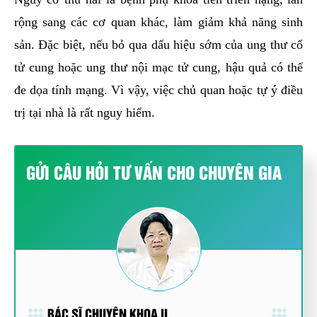
rộng sang các cơ quan khác, làm giảm khả năng sinh
sản. Đặc biệt, nếu bỏ qua dấu hiệu sớm của ung thư cổ
tử cung hoặc ung thư nội mạc tử cung, hậu quả có thể
đe dọa tính mạng. Vì vậy, việc chủ quan hoặc tự ý điều
trị tại nhà là rất nguy hiểm.
GỬI CÂU HỎI TƯ VẤN CHO CHUYÊN GIA
BÁC SĨ CHUYÊN KHOA II