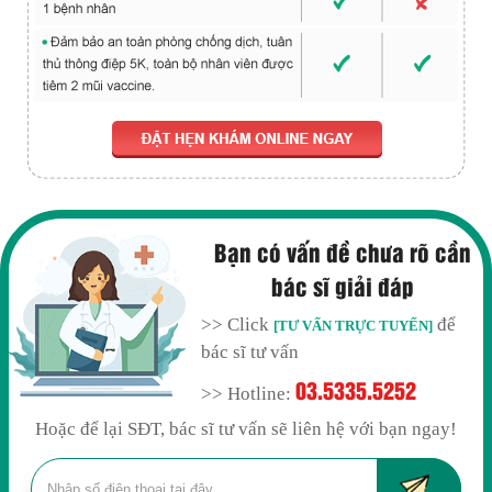
Bạn có vấn đề chưa rõ cần
bác sĩ giải đáp
>> Click
để
[TƯ VẤN TRỰC TUYẾN]
bác sĩ tư vấn
03.5335.5252
>> Hotline:
Hoặc để lại SĐT, bác sĩ tư vấn sẽ liên hệ với bạn ngay!