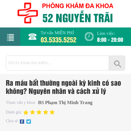
Tư vấn MIỄN PHÍ
Làm việc:
03.5335.5252
8:00 - 20:00
rang
hủ
iới
Ra máu bất thường ngoài kỳ kinh có sao
hiệu
không? Nguyên nhân và cách xử lý
hụ
BS Phạm Thị Minh Trang
Tham vấn y khoa:
hoa
Đánh giá:
Chia sẻ:
há