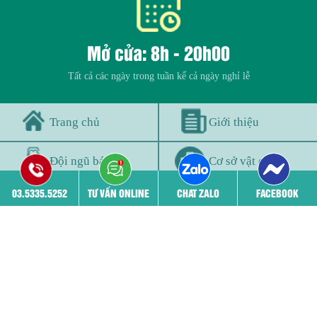
Mở cửa: 8h - 20h00
Tất cả các ngày trong tuần kể cả ngày nghỉ lễ
Trang chủ
Giới thiệu
Đội ngũ bác sĩ
Cơ sở vật chất
03.5335.5252
TƯ VẤN ONLINE
CHAT ZALO
FACEBOOK
Bệnh viêm phụ khoa
Phá thai
THÔNG TIN PHÒNG KHÁM
03.5335.5252 - 03.5335.5252