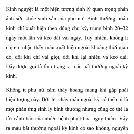
hai
Kinh nguyệt là một hiện tượng sinh lý quan trọng phản
ệnh
ánh sức khỏe sinh sản của phụ nữ. Bình thường, máu
iết
kinh chỉ xuất hiện theo đúng chu kỳ, trung bình 28–32
iệu
ngày một lần và kéo dài vài ngày. Tuy nhiên, không ít
chị em nhận thấy máu xuất hiện ngoài khoảng thời gian
ói
khám
đó, đôi khi chỉ vài giọt, đôi khi lại nhiều và kéo dài.
ức
Đây được gọi là tình trạng ra máu bất thường ngoài kỳ
hỏe
kinh.
ệnh
Không ít phụ nữ cảm thấy hoang mang khi gặp phải
ã
hiện tượng này. Bởi lẽ, chảy máu ngoài kỳ có thể chỉ là
ội
một phản ứng sinh lý bình thường nhưng cũng có thể là
lời cảnh báo của nhiều bệnh phụ khoa nguy hiểm. Vậy
Nam
ra máu bất thường ngoài kỳ kinh có sao không, nguyên
hoa