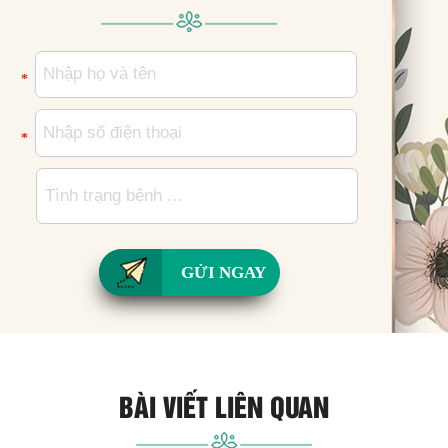
*
*
GỬI NGAY
BÀI VIẾT LIÊN QUAN