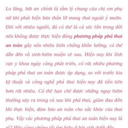
hai
Lo lắng, bất an chính là tâm lý chung của chị em phụ
ệnh
nữ khi phát hiện bản thân lỡ mang thai ngoài ý muốn.
iết
Đối với nhiều người, đó có thể là cú sốc lớn trong đời
iệu
nếu không được thực hiện đúng
phương pháp phá thai
an toàn
gây nên nhiều biến chứng khôn lường, có thể
ói
khám
dẫn đến vô sinh-hiếm muộn về sau. Hiện nay khi lĩnh
ức
vực y khoa ngày càng phát triển, có rất nhiều phương
hỏe
pháp phá thai an toàn được áp dụng, so với trước kia
kỹ thuật và công nghệ phá thai hiện nay đã tiên tiến
ệnh
hơn rất nhiều. Có thể hạn chế được những nguy hiểm
ã
thường xảy ra trong và sau khi phá thai, giảm đau đớn
ội
khi thực hiện, đảm bảo an toàn cho sức khỏe của thai
Nam
phụ. Vậy các phương pháp phá thai an toàn hiện nay là
hoa
gì? Hãy cùng chúng tôi tìm hiểu ở bài viết dưới đây.