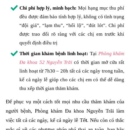
Chi phí hợp lý, minh bạch:
Mọi hạng mục thu phí
đều được đảm bảo tính hợp lý, không có tình trạng
“đội giá”, “lạm thu”, “hối lộ”, “đút lót”. Chi phí
được trao đổi rõ ràng với các chị em trước khi
quyết định điều trị
Thời gian khám bệnh linh hoạt:
Tại
Phòng khám
Đa khoa 52 Nguyễn Trãi
có thời gian mở cửa rất
linh hoạt từ 7h30 – 20h tất cả các ngày trong tuần,
kể cả ngày lễ giúp cho các chị em có thể dễ dàng
thu xếp thời gian thăm khám.
Để phục vụ một cách tốt mọi nhu cầu thăm khám của
người bệnh, Phòng khám Đa khoa Nguyễn Trãi làm
việc tất cả các ngày, kể cả ngày lễ Tế
t
. Nếu còn có thắc
mắc gì về các phương pháp phá thai an toàn, bạn hãy