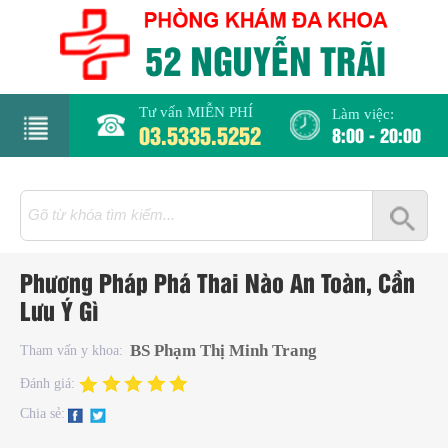
Tư vấn MIỄN PHÍ
Làm việc:
03.5335.5252
8:00 - 20:00
rang
hủ
iới
Phương Pháp Phá Thai Nào An Toàn, Cần
hiệu
Lưu Ý Gì
hụ
BS Phạm Thị Minh Trang
Tham vấn y khoa:
hoa
Đánh giá:
Chia sẻ:
há