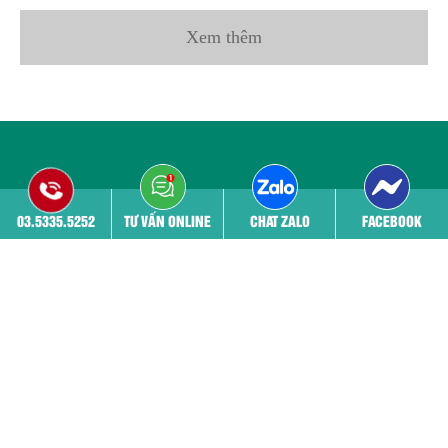
Xem thêm
03.5335.5252
TƯ VẤN ONLINE
CHAT ZALO
FACEBOOK
Mở cửa: 8h - 20h00
Tất cả các ngày trong tuần kể cả ngày nghỉ lễ