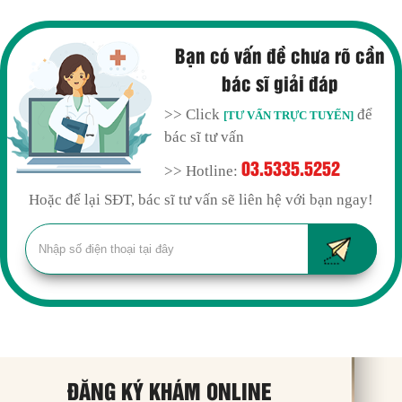
Bạn có vấn đề chưa rõ cần
bác sĩ giải đáp
>> Click
để
[TƯ VẤN TRỰC TUYẾN]
bác sĩ tư vấn
03.5335.5252
>> Hotline:
Hoặc để lại SĐT, bác sĩ tư vấn sẽ liên hệ với bạn ngay!
ĐĂNG KÝ KHÁM ONLINE