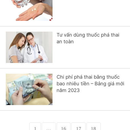
hai
ệnh
iết
iệu
Tư vấn dùng thuốc phá thai
an toàn
ói
khám
ức
hỏe
Chi phí phá thai bằng thuốc
bao nhiêu tiền – Bảng giá mới
ệnh
năm 2023
ã
ội
Nam
hoa
1
…
16
17
18