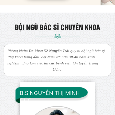
ĐỘI NGŨ BÁC SĨ CHUYÊN KHOA
Phòng khám
Đa khoa 52 Nguyễn Trãi
quy tụ đội ngũ bác sỹ
Phụ khoa hàng đầu Việt Nam với hơn
30-40 năm kinh
nghiệm
, từng làm việc tại các bệnh viện lớn tuyến Trung
Ương.
B.S NGUYỄN THỊ MINH
CÚC