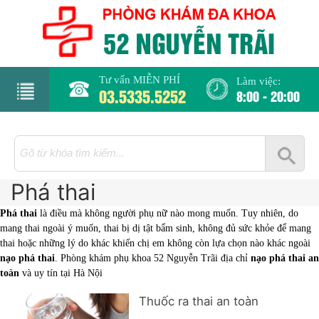
Tư vấn MIỄN PHÍ
Làm việc:
03.5335.5252
8:00 - 20:00
rang
hủ
Phá thai
iới
hiệu
Phá thai
là điều mà không người phụ nữ nào mong muốn. Tuy nhiên, do
mang thai ngoài ý muốn, thai bị dị tật bẩm sinh, không đủ sức khỏe để mang
hụ
thai hoặc những lý do khác khiến chị em không còn lựa chọn nào khác ngoài
nạo phá thai
. Phòng khám phụ khoa 52 Nguyễn Trãi địa chỉ
nạo phá thai an
hoa
toàn
và uy tín tại Hà Nội
há
Thuốc ra thai an toàn