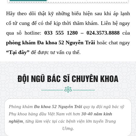
Hãy theo dõi thật kỹ những biểu hiện sau khi áp lạnh
cổ tử cung để có thể kịp thời thăm khám. Liên hệ ngay
qua sô hotline:
033 555 1280 – 024.3573.8888
của
phòng khám
Đa khoa 52 Nguyễn Trãi
hoăc chat ngay
“Tại đây”
để được tư vấn cụ thể.
ĐỘI NGŨ BÁC SĨ CHUYÊN KHOA
Phòng khám
Đa khoa 52 Nguyễn Trãi
quy tụ đội ngũ bác sỹ
Phụ khoa hàng đầu Việt Nam với hơn
30-40 năm kinh
nghiệm
, từng làm việc tại các bệnh viện lớn tuyến Trung
Ương.