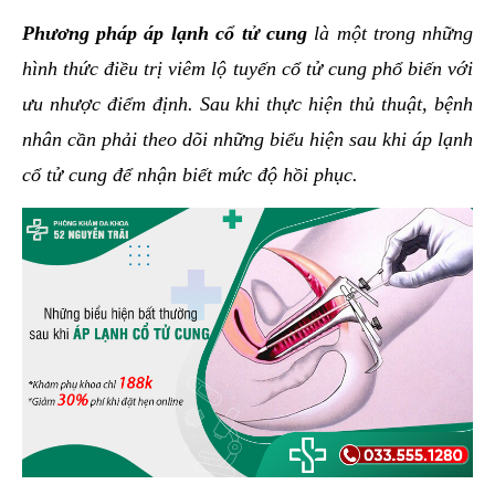
hai
Phương pháp áp lạnh cổ tử cung
là một trong những
ệnh
hình thức điều trị viêm lộ tuyến cổ tử cung phổ biến với
iết
ưu nhược điểm định. Sau khi thực hiện thủ thuật, bệnh
iệu
nhân cần phải theo dõi những biểu hiện sau khi áp lạnh
cổ tử cung để nhận biết mức độ hồi phục.
ói
khám
ức
hỏe
ệnh
ã
ội
Nam
hoa