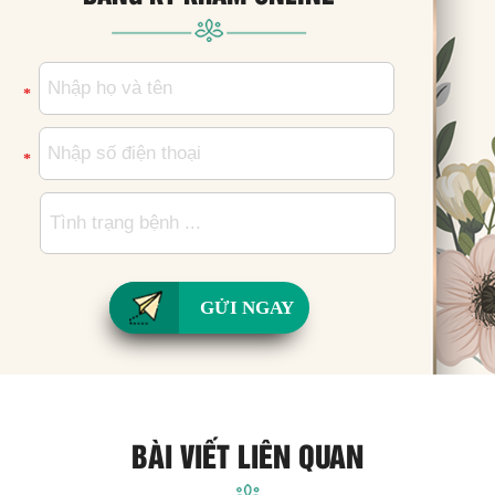
*
*
GỬI NGAY
BÀI VIẾT LIÊN QUAN