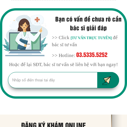
Bạn có vấn đề chưa rõ cần
bác sĩ giải đáp
>> Click
để
[TƯ VẤN TRỰC TUYẾN]
bác sĩ tư vấn
03.5335.5252
>> Hotline:
Hoặc để lại SĐT, bác sĩ tư vấn sẽ liên hệ với bạn ngay!
ĐĂNG KÝ KHÁM ONLINE