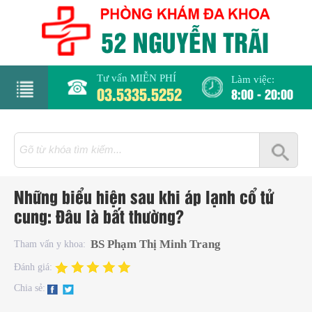
Tư vấn MIỄN PHÍ
Làm việc:
03.5335.5252
8:00 - 20:00
rang
hủ
iới
Những biểu hiện sau khi áp lạnh cổ tử
hiệu
cung: Đâu là bất thường?
hụ
BS Phạm Thị Minh Trang
Tham vấn y khoa:
hoa
Đánh giá:
Chia sẻ:
há