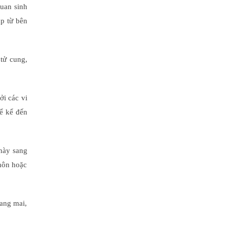
uan sinh
ập từ bên
tử cung,
ởi các vi
hể kể đến
 này sang
môn hoặc
iang mai,