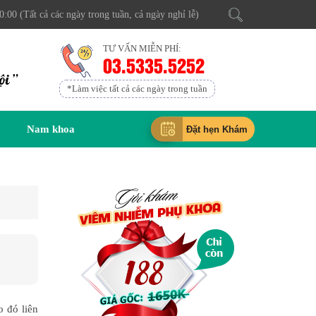
0:00 (Tất cả các ngày trong tuần, cả ngày nghỉ lễ)
TƯ VẤN MIỄN PHÍ:
03.5335.5252
ội ”
*Làm việc tất cả các ngày trong tuần
Nam khoa
Đặt hẹn Khám
 đó liên