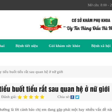
Mở cửa: 8:00 - 2
CƠ SỞ KHÁM PHỤ KHOA
“ Uy Tín Hàng Đầu Hà N
hai
Bệnh tiết niệu
Gói khám sức khỏe
Bệnh xã hội
iểu buốt tiểu rắt sau quan hệ ở nữ giới
ểu buốt tiểu rắt sau quan hệ ở nữ giới
Đánh giá:
Chia sẻ:
hường là lời cảnh báo chị em đang gặp phải một hay nhiều vấn đề nào