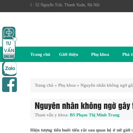
chỉ : 52 Nguyễn Trãi, Thanh Xuân, Hà Nội
Trang chủ
Giới thiệu
Phụ khoa
Phá t
Trang chủ
»
Phụ khoa
»
Nguyên nhân không ngờ gây t
Nguyên nhân không ngờ gây ti
Tham vấn y khoa:
BS Phạm Thị Minh Trang
Hiện tượng tiểu buốt tiểu rắt sau quan hệ ở nữ giới
t