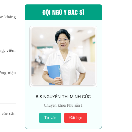
ĐỘI NGŨ Y BÁC SĨ
uốc kháng
ng, viêm
ường niệu
B.S NGUYỄN THỊ MINH CÚC
Chuyên khoa Phụ sản I
à các căn
Tư vấn
Đặt hẹn