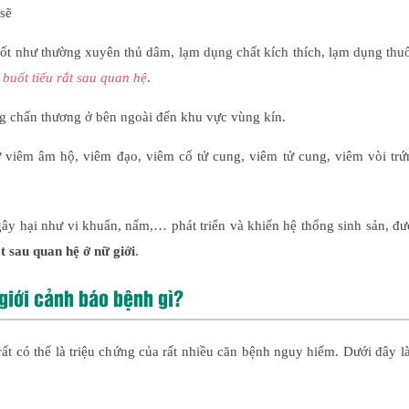
sẽ
t như thường xuyên thủ dâm, lạm dụng chất kích thích, lạm dụng th
u buốt tiểu rắt sau quan hệ
.
g chấn thương ở bên ngoài đến khu vực vùng kín.
viêm âm hộ, viêm đạo, viêm cổ tử cung, viêm tử cung, viêm vòi trứ
gây hại như vi khuẩn, nấm,… phát triển và khiến hệ thống sinh sản, đ
ắt sau quan hệ ở nữ giới
.
 giới cảnh báo bệnh gì?
ất có thể là triệu chứng của rất nhiều căn bệnh nguy hiểm. Dưới đây l