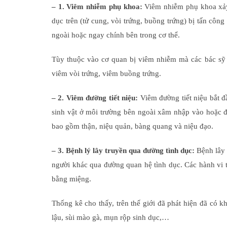
– 1. Viêm nhiễm phụ khoa:
Viêm nhiễm phụ khoa xảy 
dục trên (tử cung, vòi trứng, buồng trứng) bị tấn côn
ngoài hoặc ngay chính bên trong cơ thể.
Tùy thuộc vào cơ quan bị viêm nhiễm mà các bác sỹ 
viêm vòi trứng, viêm buồng trứng.
– 2. Viêm đường tiết niệu:
Viêm đường tiết niệu bắt đầ
sinh vật ở môi trường bên ngoài xâm nhập vào hoặc đế
bao gồm thận, niệu quản, bàng quang và niệu đạo.
– 3. Bệnh lý lây truyền qua đường tình dục:
Bệnh lây 
người khác qua đường quan hệ tình dục. Các hành vi
bằng miệng.
Thống kê cho thấy, trên thế giới đã phát hiện đã có
lậu, sùi mào gà, mụn rộp sinh dục,…