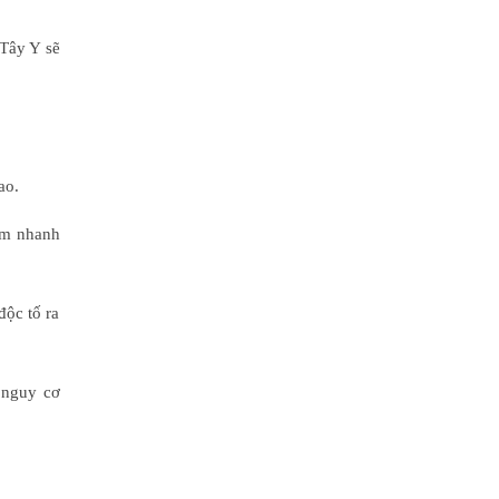
 Tây Y sẽ
ao.
iảm nhanh
độc tố ra
 nguy cơ