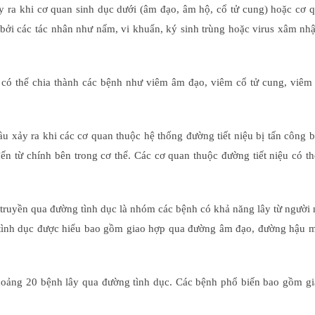
ra khi cơ quan sinh dục dưới (âm đạo, âm hộ, cổ tử cung) hoặc cơ q
g bởi các tác nhân như nấm, vi khuẩn, ký sinh trùng hoặc virus xâm nh
có thể chia thành các bệnh như viêm âm đạo, viêm cổ tử cung, viêm 
u xảy ra khi các cơ quan thuộc hệ thống đường tiết niệu bị tấn công b
n từ chính bên trong cơ thể. Các cơ quan thuộc đường tiết niệu có t
truyền qua đường tình dục là nhóm các bệnh có khả năng lây từ người
 tình dục được hiểu bao gồm giao hợp qua đường âm đạo, đường hậu 
 khoảng 20 bệnh lây qua đường tình dục. Các bệnh phổ biến bao gồm g