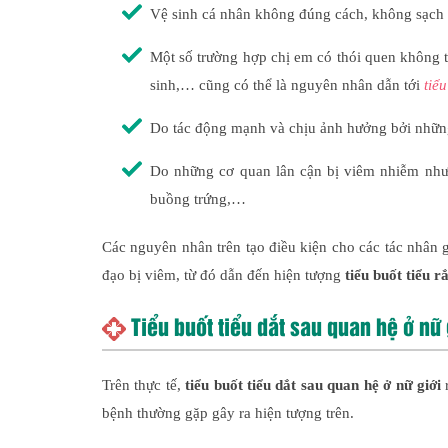
Vệ sinh cá nhân không đúng cách, không sạch 
Một số trường hợp chị em có thói quen không tố
sinh,… cũng có thể là nguyên nhân dẫn tới
tiể
Do tác động mạnh và chịu ảnh hưởng bởi nhữn
Do những cơ quan lân cận bị viêm nhiễm như 
buồng trứng,…
Các nguyên nhân trên tạo điều kiện cho các tác nhân 
đạo bị viêm, từ đó dẫn đến hiện tượng
tiểu buốt tiểu r
Tiểu buốt tiểu dắt sau quan hệ ở nữ
Trên thực tế,
tiểu buốt tiểu dắt sau quan hệ ở nữ giới
r
bệnh thường gặp gây ra hiện tượng trên.