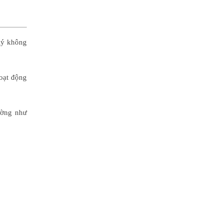
lý không
oạt động
ường như