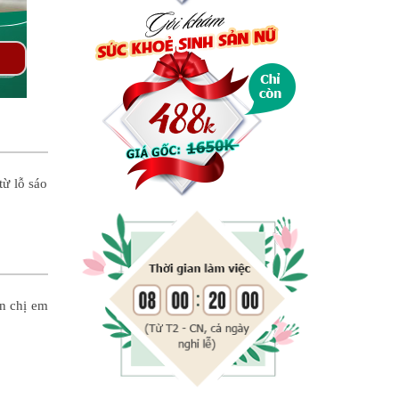
từ lỗ sáo
n chị em