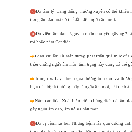
Do tâm lý: Căng thẳng thường xuyên có thể khiến nồ
trong âm đạo mà có thể dẫn đến ngứa âm môi.
Do viêm âm đạo: Nguyên nhân chủ yếu gây ngứa âm
roi hoặc nấm Candida.
Loạn khuẩn: Là hiện tượng phát triển quá mức của c
triệu chứng ngứa âm môi, tình trạng này cũng có thể gâ
Trùng roi: Lây nhiễm qua đường tình dục và thường
hiện của bệnh thường thấy là ngứa âm môi, tiết dịch 
Nấm candida: Xuất hiện triệu chứng dịch tiết âm 
gây ngứa âm đạo, âm hộ và hậu môn.
Do bị bệnh xã hội: Những bệnh lây qua dường tình
trong danh sách các nguyên nhân gây ngứa âm môi cực