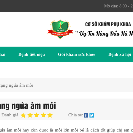
Mở cửa: 8:00 - 2
CƠ SỞ KHÁM PHỤ KHOA
“ Uy Tín Hàng Đầu Hà N
hai
Bệnh tiết niệu
Gói khám sức khỏe
Bệnh xã hội
trạng ngứa âm môi
rạng ngứa âm môi
Đánh giá:
Chia sẻ:
ứa âm môi hay còn được là môi lớn môi bé là cách tốt giúp chị em 