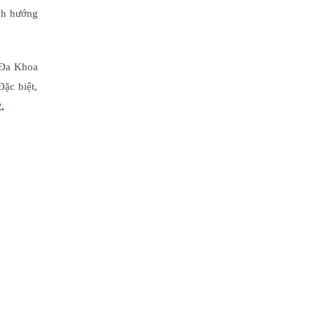
ình hướng
 Đa Khoa
ặc biệt,
2
.