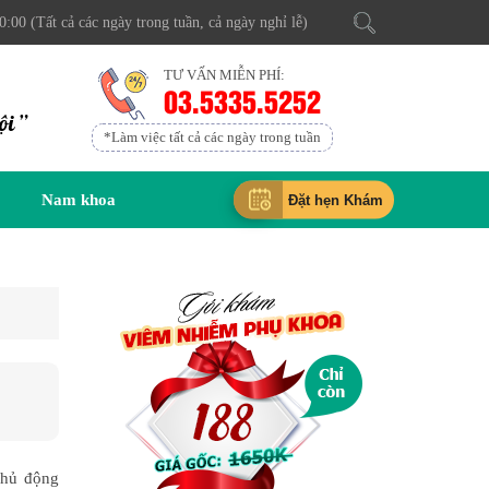
0:00 (Tất cả các ngày trong tuần, cả ngày nghỉ lễ)
TƯ VẤN MIỄN PHÍ:
03.5335.5252
ội ”
*Làm việc tất cả các ngày trong tuần
Nam khoa
Đặt hẹn Khám
chủ động