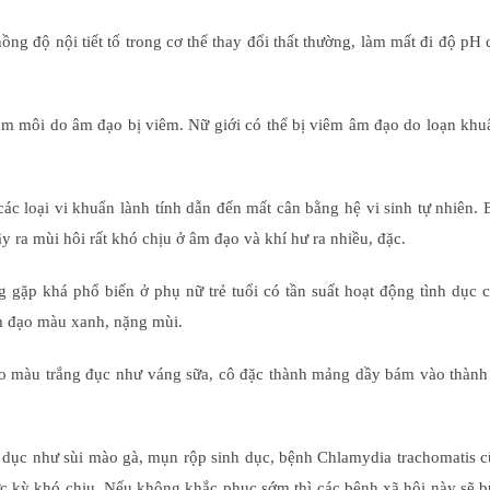
ng độ nội tiết tố trong cơ thể thay đổi thất thường, làm mất đi độ pH
 môi do âm đạo bị viêm. Nữ giới có thể bị viêm âm đạo do loạn khuẩ
ác loại vi khuẩn lành tính dẫn đến mất cân bằng hệ vi sinh tự nhiên.
y ra mùi hôi rất khó chịu ở âm đạo và khí hư ra nhiều, đặc.
 gặp khá phổ biến ở phụ nữ trẻ tuổi có tần suất hoạt động tình dục 
âm đạo màu xanh, nặng mùi.
đạo màu trắng đục như váng sữa, cô đặc thành mảng dầy bám vào thành
 dục như sùi mào gà, mụn rộp sinh dục, bệnh Chlamydia trachomatis 
 kỳ khó chịu. Nếu không khắc phục sớm thì các bệnh xã hội này sẽ b