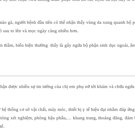
 mào gà, người bệnh đầu tiên có thể nhận thấy vùng da xung quanh bộ 
ỏ sau to lên và mọc ngày càng nhiều hơn.
 thầm, biểu hiện thường thấy là gây ngứa bộ phận sinh dục ngoài, âm
hận được nhiều sự tin tưởng của chị em phụ nữ tới khám và chữa ngứa
hệ thống cơ sở vật chất, máy móc, thiết bị y tế hiện đại nhằm đáp ứn
phòng xét nghiệm, phòng hậu phẫu,… khang trang, thoáng đãng, đảm 
tế.