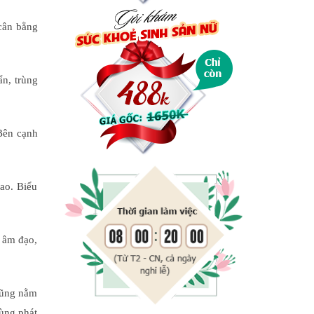
 cân bằng
n, trùng
 Bên cạnh
cao. Biểu
 âm đạo,
cũng nằm
ùng phát