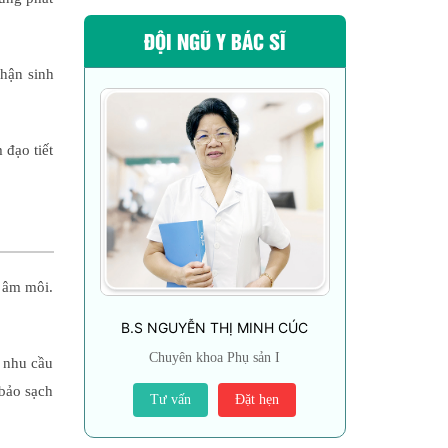
ĐỘI NGŨ Y BÁC SĨ
phận sinh
 đạo tiết
 âm môi.
B.S NGUYỄN THỊ MINH CÚC
Chuyên khoa Phụ sản I
g nhu cầu
bảo sạch
Tư vấn
Đặt hẹn