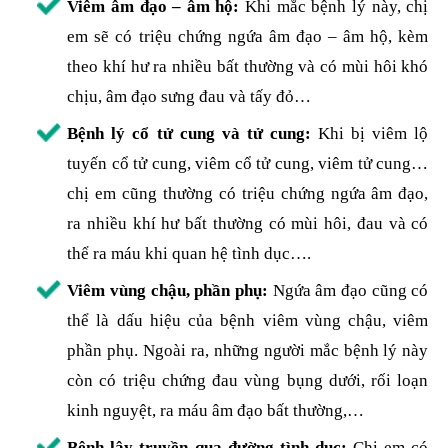
Viêm âm đạo – âm hộ:
Khi mắc bệnh lý này, chị
em sẽ có triệu chứng ngứa âm đạo – âm hộ, kèm
theo khí hư ra nhiều bất thường và có mùi hôi khó
chịu, âm đạo sưng đau và tấy đỏ…
Bệnh lý cổ tử cung và tử cung:
Khi bị viêm lộ
tuyến cổ tử cung, viêm cổ tử cung, viêm tử cung…
chị em cũng thường có triệu chứng ngứa âm đạo,
ra nhiều khí hư bất thường có mùi hôi, đau và có
thể ra máu khi quan hệ tình dục….
Viêm vùng chậu, phần phụ:
Ngứa âm đạo cũng có
thể là dấu hiệu của bệnh viêm vùng chậu, viêm
phần phụ. Ngoài ra, những người mắc bệnh lý này
còn có triệu chứng đau vùng bụng dưới, rối loạn
kinh nguyệt, ra máu âm đạo bất thường,…
Bệnh lây truyền qua đường tình dục:
Chị em có