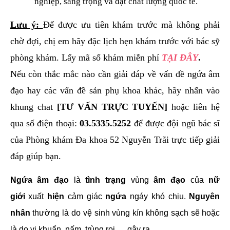
nghiệp, sang trọng và đạt chất lượng quốc tế.
Lưu ý:
Để được ưu tiên khám trước mà không phải
chờ đợi, chị em hãy đặc lịch hẹn khám trước với bác sỹ
phòng khám. Lấy mã số khám miễn phí
TẠI ĐÂY
.
Nếu còn thắc mắc nào cần giải đáp về vấn đề ngứa âm
đạo hay các vấn đề sản phụ khoa khác, hãy nhấn vào
khung chat
[TƯ VẤN TRỰC TUYẾN]
hoặc liên hệ
qua số điện thoại:
03.5335.5252
để được đội ngũ bác sĩ
của Phòng khám Đa khoa 52 Nguyễn Trãi trực tiếp giải
đáp giúp bạn.
Ngứa âm đạo
là
tình trạng
vùng
âm đạo
của
nữ
giới
xuất
hiện
cảm giác
ngứa
ngáy khó chịu.
Nguyên
nhân
thường là do vệ sinh vùng kín không sạch sẽ hoặc
là do vi khuẩn, nấm, trùng roi,… gây ra