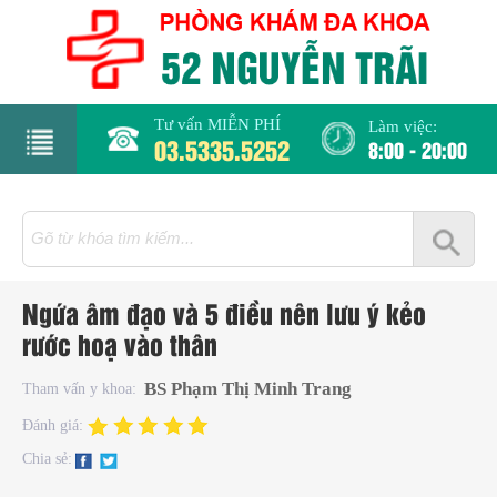
Tư vấn MIỄN PHÍ
Làm việc:
03.5335.5252
8:00 - 20:00
rang
hủ
iới
Ngứa âm đạo và 5 điều nên lưu ý kẻo
hiệu
rước hoạ vào thân
hụ
BS Phạm Thị Minh Trang
Tham vấn y khoa:
hoa
Đánh giá:
Chia sẻ:
há