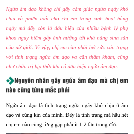
hai
Ngứa âm đạo không chỉ gây cảm giác ngứa ngáy khó
ệnh
chịu và phiền toái cho chị em trong sinh hoạt hàng
iết
ngày mà đây còn là dấu hiệu của nhiều bệnh lý phụ
iệu
khoa nguy hiểm gây ảnh hưởng tới khả năng sinh sản
của nữ giới. Vì vậy, chị em cần phải hết sức cẩn trọng
ói
khám
với tình trạng ngứa âm đạo và cần thăm khám, cũng
ức
như chữa trị kịp thời khi có dấu hiệu ngứa âm đạo.
hỏe
Nguyên nhân gây ngứa âm đạo mà chị em
nào cũng từng mắc phải
ệnh
ã
Ngứa âm đạo là tình trạng ngứa ngáy khó chịu ở âm
ội
đạo và cùng kín của mình. Đây là tình trạng mà hầu hết
Nam
chị em nào cũng từng gặp phải ít 1-2 lần trong đời.
hoa