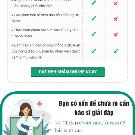
Bạn có vấn đề chưa rõ cần
bác sĩ giải đáp
>> Click
để
[TƯ VẤN TRỰC TUYẾN]
bác sĩ tư vấn