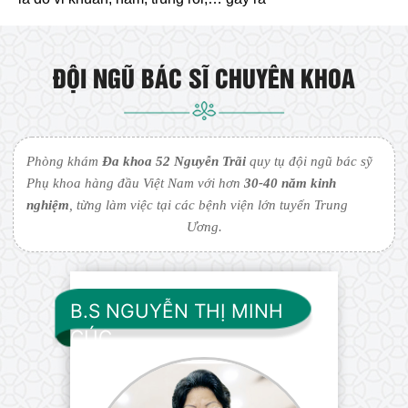
ĐỘI NGŨ BÁC SĨ CHUYÊN KHOA
Phòng khám
Đa khoa 52 Nguyễn Trãi
quy tụ đội ngũ bác sỹ
Phụ khoa hàng đầu Việt Nam với hơn
30-40 năm kinh
nghiệm
, từng làm việc tại các bệnh viện lớn tuyến Trung
Ương.
B.S NGUYỄN THỊ MINH
CÚC