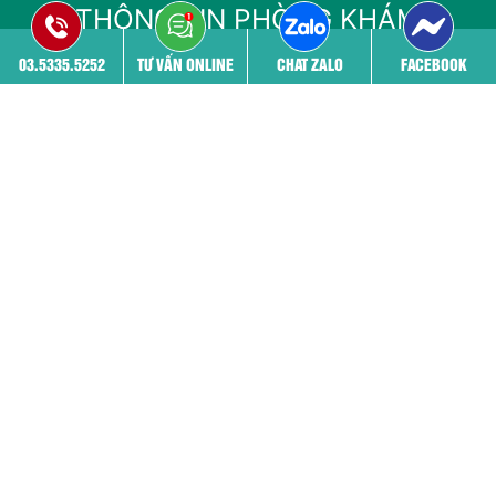
THÔNG TIN PHÒNG KHÁM
03.5335.5252
TƯ VẤN ONLINE
CHAT ZALO
FACEBOOK
03.5335.5252 - 03.5335.5252
52 Nguyễn Trãi, Thanh Xuân, Hà nội
benhvienphukhoa24h@gmail.com
KẾT NỐI:
Bản quyền thuộc
Phòng khám Đa khoa 52 Nguyễn Trãi