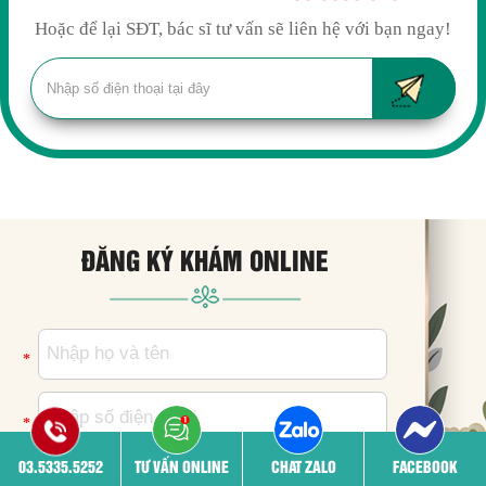
Hoặc để lại SĐT, bác sĩ tư vấn sẽ liên hệ với bạn ngay!
ĐĂNG KÝ KHÁM ONLINE
*
*
03.5335.5252
TƯ VẤN ONLINE
CHAT ZALO
FACEBOOK