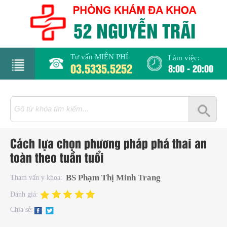
Tư vấn MIỄN PHÍ
Làm việc:
03.5335.5252
8:00 - 20:00
rang
hủ
iới
Cách lựa chọn phương pháp phá thai an
hiệu
toàn theo tuần tuổi
hụ
BS Phạm Thị Minh Trang
Tham vấn y khoa:
hoa
Đánh giá:
Chia sẻ:
há