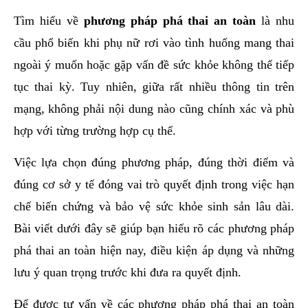
hai
Tìm hiểu về
phương pháp phá thai an toàn
là nhu
ệnh
cầu phổ biến khi phụ nữ rơi vào tình huống mang thai
iết
ngoài ý muốn hoặc gặp vấn đề sức khỏe không thể tiếp
iệu
tục thai kỳ. Tuy nhiên, giữa rất nhiều thông tin trên
mạng, không phải nội dung nào cũng chính xác và phù
ói
khám
hợp với từng trường hợp cụ thể.
ức
Việc lựa chọn đúng phương pháp, đúng thời điểm và
hỏe
đúng cơ sở y tế đóng vai trò quyết định trong việc hạn
ệnh
chế biến chứng và bảo vệ sức khỏe sinh sản lâu dài.
ã
Bài viết dưới đây sẽ giúp bạn hiểu rõ các phương pháp
ội
phá thai an toàn hiện nay, điều kiện áp dụng và những
lưu ý quan trọng trước khi đưa ra quyết định.
Nam
hoa
Để được tư vấn về các phương pháp phá thai an toàn