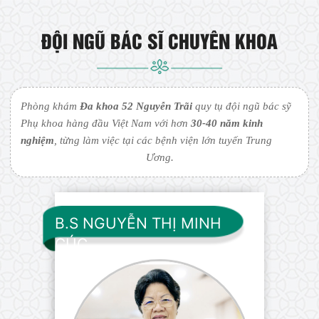
ĐỘI NGŨ BÁC SĨ CHUYÊN KHOA
Phòng khám
Đa khoa 52 Nguyễn Trãi
quy tụ đội ngũ bác sỹ
Phụ khoa hàng đầu Việt Nam với hơn
30-40 năm kinh
nghiệm
, từng làm việc tại các bệnh viện lớn tuyến Trung
Ương.
B.S NGUYỄN THỊ MINH
CÚC