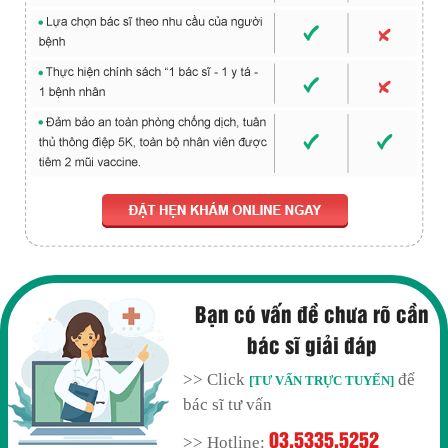
Bạn có vấn đề chưa rõ cần
bác sĩ giải đáp
>> Click
để
[TƯ VẤN TRỰC TUYẾN]
bác sĩ tư vấn
03.5335.5252
>> Hotline: