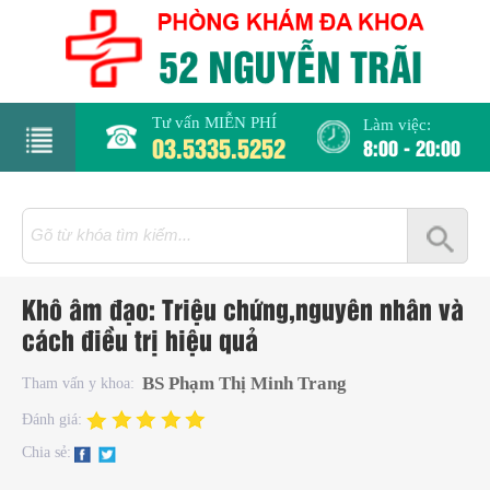
Tư vấn MIỄN PHÍ
Làm việc:
03.5335.5252
8:00 - 20:00
rang
hủ
iới
Khô âm đạo: Triệu chứng,nguyên nhân và
hiệu
cách điều trị hiệu quả
hụ
BS Phạm Thị Minh Trang
Tham vấn y khoa:
hoa
Đánh giá:
Chia sẻ:
há