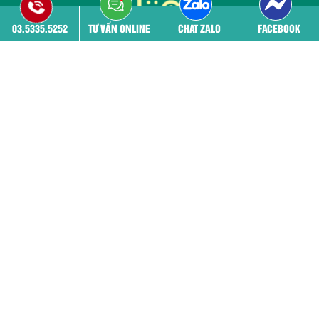
03.5335.5252
TƯ VẤN ONLINE
CHAT ZALO
FACEBOOK
Mở cửa: 8h - 20h00
Tất cả các ngày trong tuần kể cả ngày nghỉ lễ
Trang chủ
Giới thiệu
Đội ngũ bác sĩ
Cơ sở vật chất
Bệnh viêm phụ khoa
Phá thai
THÔNG TIN PHÒNG KHÁM
03.5335.5252 - 03.5335.5252
52 Nguyễn Trãi, Thanh Xuân, Hà nội