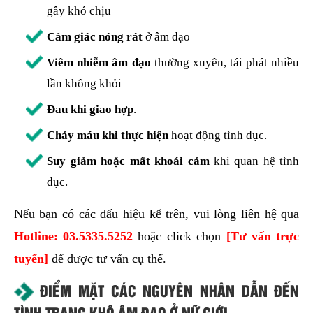
gây khó chịu
Cảm giác nóng rát
ở âm đạo
Viêm nhiễm âm đạo
thường xuyên, tái phát nhiều
lần không khỏi
Đau khi giao hợp
.
Chảy máu khi thực hiện
hoạt động tình dục.
Suy giảm hoặc mất khoái cảm
khi quan hệ tình
dục.
Nếu bạn có các dấu hiệu kể trên, vui lòng liên hệ qua
Hotline:
03.5335.5252
hoặc click chọn
[Tư vấn trực
tuyến]
để được tư vấn cụ thể.
ĐIỂM MẶT CÁC NGUYÊN NHÂN DẪN ĐẾN
TÌNH TRẠNG KHÔ ÂM ĐẠO Ở NỮ GIỚI