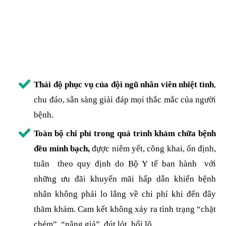
Thái độ phục vụ của đội ngũ nhân viên nhiệt tình
,
chu đáo, sẵn sàng giải đáp mọi thắc mắc của người
bệnh.
Toàn bộ chi phí trong quá trình khám chữa bệnh
đều minh bạch,
đựợc niêm yết, công khai, ổn định,
tuân theo quy định do Bộ Y tế ban hành với
những ưu đãi khuyến mãi hấp dẫn khiến bệnh
nhân không phải lo lắng về chi phí khi đến đây
thăm khám. Cam kết không xảy ra tình trạng “chặt
chém”, “nâng giá”, đút lót, hối lộ.