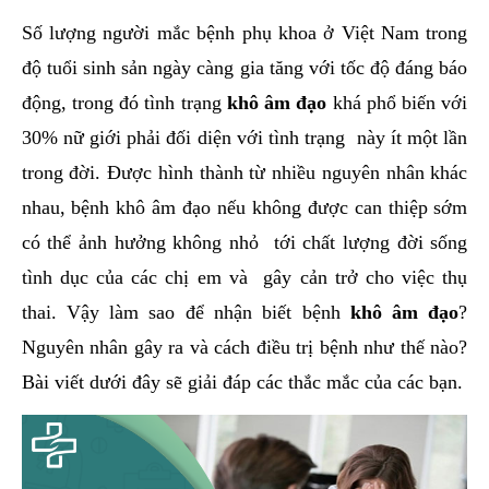
hai
Số lượng người mắc bệnh phụ khoa ở Việt Nam trong
ệnh
độ tuổi sinh sản ngày càng gia tăng với tốc độ đáng báo
iết
động, trong đó tình trạng
khô âm đạo
khá phổ biến với
iệu
30% nữ giới phải đối diện với tình trạng này ít một lần
trong đời. Được hình thành từ nhiều nguyên nhân khác
ói
khám
nhau, bệnh khô âm đạo nếu không được can thiệp sớm
ức
có thể ảnh hưởng không nhỏ tới chất lượng đời sống
hỏe
tình dục của các chị em và gây cản trở cho việc thụ
thai. Vậy làm sao để nhận biết bệnh
khô âm đạo
?
ệnh
Nguyên nhân gây ra và cách điều trị bệnh như thế nào?
ã
Bài viết dưới đây sẽ giải đáp các thắc mắc của các bạn.
ội
Nam
hoa