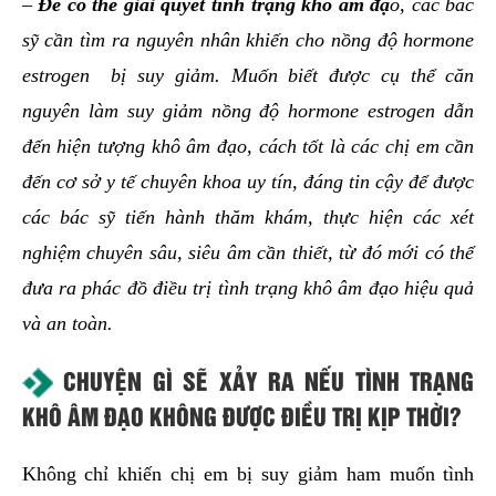
–
Để có thể giải quyết tình trạng khô âm đạ
o, các bác
sỹ cần tìm ra nguyên nhân khiến cho nồng độ hormone
estrogen bị suy giảm. Muốn biết được cụ thể căn
nguyên làm suy giảm nồng độ hormone estrogen dẫn
đến hiện tượng khô âm đạo, cách tốt là các chị em cần
đến cơ sở y tế chuyên khoa uy tín, đáng tin cậy để được
các bác sỹ tiến hành thăm khám, thực hiện các xét
nghiệm chuyên sâu, siêu âm cần thiết, từ đó mới có thể
đưa ra phác đồ điều trị tình trạng khô âm đạo hiệu quả
và an toàn.
CHUYỆN GÌ SẼ XẢY RA NẾU TÌNH TRẠNG
KHÔ ÂM ĐẠO KHÔNG ĐƯỢC ĐIỀU TRỊ KỊP THỜI?
Không chỉ khiến chị em bị suy giảm ham muốn tình