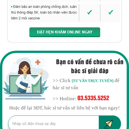
Bạn có vấn đề chưa rõ cần
bác sĩ giải đáp
>> Click
để
[TƯ VẤN TRỰC TUYẾN]
bác sĩ tư vấn
03.5335.5252
>> Hotline:
Hoặc để lại SĐT, bác sĩ tư vấn sẽ liên hệ với bạn ngay!