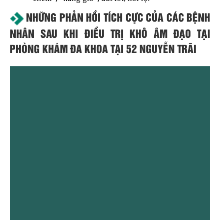
NHỮNG PHẢN HỒI TÍCH CỰC CỦA CÁC BỆNH
NHÂN SAU KHI ĐIỀU TRỊ KHÔ ÂM ĐẠO TẠI
PHÒNG KHÁM ĐA KHOA TẠI 52 NGUYỄN TRÃI