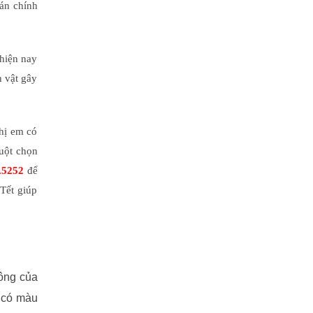
oán chính
 hiện nay
h vật gây
hị em có
huột chọn
.5252
để
 Tết giúp
ông của
, có màu