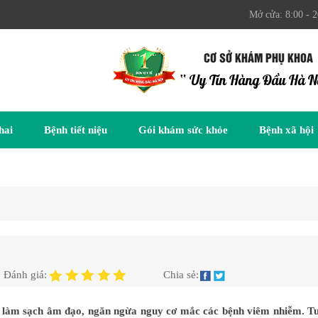
Mở cửa: 8:00 - 2
CƠ SỞ KHÁM PHỤ KHOA
“ Uy Tín Hàng Đầu Hà N
hai
Bệnh tiết niệu
Gói khám sức khỏe
Bệnh xã hội
Đánh giá:
Chia sẻ:
g làm sạch âm đạo, ngăn ngừa nguy cơ mắc các bệnh viêm nhiễm. Tu