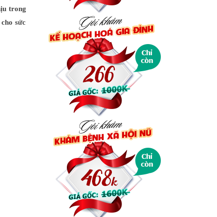
ịu trong
 cho sức