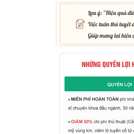
Lưu ý: "Hiệu quả điề
Việc tuân thủ tuyệt đ
Giúp mang lại hiệu q