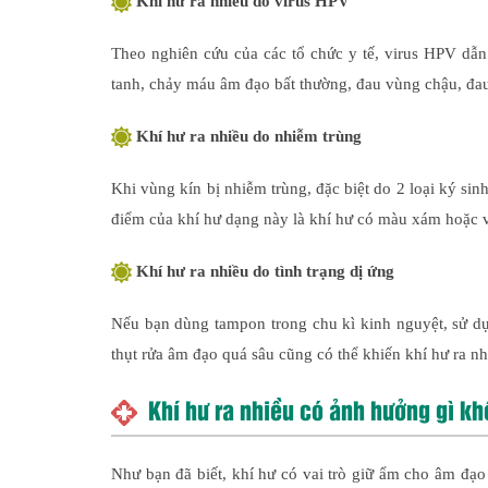
Khí hư ra nhiều do virus HPV
Theo nghiên cứu của các tổ chức y tế, virus HPV dẫn
tanh, chảy máu âm đạo bất thường, đau vùng chậu, đa
Khí hư ra nhiều do nhiễm trùng
Khi vùng kín bị nhiễm trùng, đặc biệt do 2 loại ký si
điểm của khí hư dạng này là khí hư có màu xám hoặc v
Khí hư ra nhiều do tình trạng dị ứng
Nếu bạn dùng tampon trong chu kì kinh nguyệt, sử d
thụt rửa âm đạo quá sâu cũng có thể khiến khí hư ra n
Khí hư ra nhiều có ảnh hưởng gì k
Như bạn đã biết, khí hư có vai trò giữ ẩm cho âm đạ