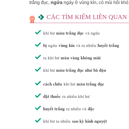
trắng đục,
ngứa
ngáy ở vùng kín, có mùi hôi kh
CÁC TÌM KIẾM LIÊN QUAN
màu trắng đục
khí hư
và ngứa
bị
vùng kín
huyết trắng
ngứa
và ra nhiều
màu vàng không mùi
ra khí hư
màu trắng đục như bã đậu
khí hư
cách chữa
màu trắng đục
khí hư
đặt thuốc
ra nhiều khí hư
huyết trắng
đặc
ra nhiều và
sau kỳ kinh nguyệt
khí hư ra nhiều