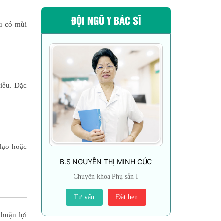
ĐỘI NGŨ Y BÁC SĨ
u có mùi
hiều. Đặc
đạo hoặc
B.S NGUYỄN THỊ MINH CÚC
Chuyên khoa Phụ sản I
Tư vấn
Đặt hẹn
thuận lợi