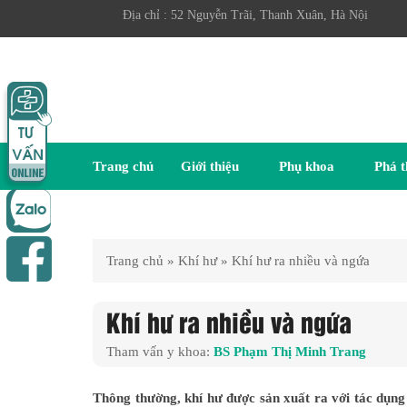
Địa chỉ : 52 Nguyễn Trãi, Thanh Xuân, Hà Nội
Trang chủ
Giới thiệu
Phụ khoa
Phá t
Trang chủ
»
Khí hư
»
Khí hư ra nhiều và ngứa
Khí hư ra nhiều và ngứa
Tham vấn y khoa:
BS Phạm Thị Minh Trang
Thông thường, khí hư được sản xuất ra với tác dụn