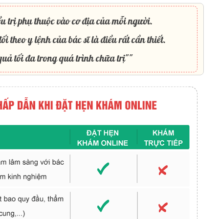
u trị phụ thuộc vào cơ địa của mỗi người.
ối theo y lệnh của bác sĩ là điều rất cần thiết.
uả tối đa trong quá trình chữa trị""