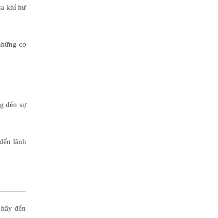
ủa khí hư
 những cơ
ng đến sự
 đến lãnh
m hãy đến