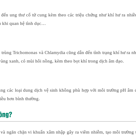
 đến ung thư cổ tử cung kèm theo các triệu chứng như khí hư ra nhiề
u khi quan hệ tình dục…
nh trùng Trichomonas và Chlamydia cũng dẫn đến tình trạng khí hư ra n
àng xanh, có mùi hôi nồng, kèm theo bọt khí trong dịch âm đạo.
ụng các loại dung dịch vệ sinh không phù hợp với môi trường pH âm 
hiều hơn bình thường.
hông?
o và ngăn chặn vi khuẩn xâm nhập gây ra viêm nhiễm, tạo môi trường 