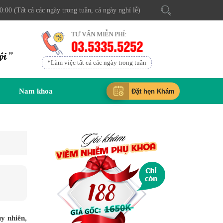
0:00 (Tất cả các ngày trong tuần, cả ngày nghỉ lễ)
TƯ VẤN MIỄN PHÍ:
03.5335.5252
ội ”
*Làm việc tất cả các ngày trong tuần
Nam khoa
Đặt hẹn Khám
y nhiên,