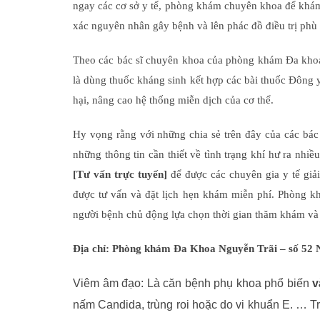
ngay các cơ sở y tế, phòng khám chuyên khoa để khám 
xác nguyên nhân gây bệnh và lên phác đồ điều trị phù
Theo các bác sĩ chuyên khoa của phòng khám Đa khoa 
là dùng thuốc kháng sinh kết hợp các bài thuốc Đông y 
hại, nâng cao hệ thống miễn dịch của cơ thể.
Hy vọng rằng với những chia sẻ trên đây của các bá
những thông tin cần thiết về tình trạng khí hư ra nhi
[Tư vấn trực tuyến]
để được các chuyên gia y tế giải
được tư vấn và đặt lịch hẹn khám miễn phí. Phòng kh
người bệnh chủ động lựa chọn thời gian thăm khám và 
Địa chỉ: Phòng khám Đa Khoa Nguyễn Trãi – số 52 
Viêm âm đạo: Là căn bệnh phụ khoa phổ biến
v
nấm Candida, trùng roi hoặc do vi khuẩn E. … 