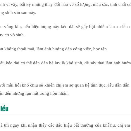
ính vì vậy, bất kỳ những thay đổi nào về số lượng, màu sắc, tính chất c
g sinh sản sau này.
ễm vùng kín, nếu hiện tượng này kéo dài sẽ gây bội nhiễm lan xa lên
uy cơ vô sinh.
thần không thoải mái, làm ảnh hưởng đến công việc, học tập.
iều kéo dài có thể dẫn đến hệ lụy là khó sinh, dễ sảy thai làm ảnh hưở
 với mùi hôi khó chịu sẽ khiến chị em sợ quan hệ tình dục, lâu dần dẫn
ẫn đến những rạn nứt trong hôn nhân.
hiều
quả thì ngay khi nhận thấy các dấu hiệu bất thường của khí hư, chị e