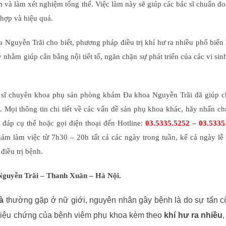
và làm xét nghiệm tổng thể. Việc làm này sẽ giúp các bác sĩ chuẩn đ
 hợp và hiệu quả.
Nguyễn Trãi cho biết, phương pháp điều trị khí hư ra nhiều phổ biến
nhằm giúp cân bằng nội tiết tố, ngăn chặn sự phát triển của các vi sin
c sĩ chuyên khoa phụ sản phòng khám Đa khoa Nguyễn Trãi đã giúp c
ều. Mọi thông tin chi tiết về các vấn đề sản phụ khoa khác, hãy nhấn c
 đáp cụ thể hoặc gọi điện thoại đến Hotline:
03.5335.5252
–
03.5335
ám làm việc từ 7h30 – 20h tất cả các ngày trong tuần, kể cả ngày lễ
điều trị bệnh.
Nguyễn Trãi – Thanh Xuân – Hà Nội.
à
thường gặp ở nữ giới, nguyên nhân gây bệnh là do sự tấn c
Triệu chứng của bệnh viêm phụ khoa kèm theo
khí hư ra nhiều