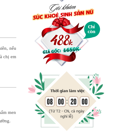
hiên, nếu
mà chị em
 nấm men
hường.