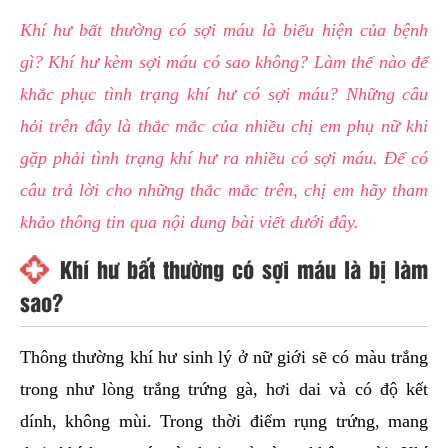
hai
Khí hư bất thường có sợi máu là biểu hiện của bệnh
ệnh
gì? Khí hư kèm sợi máu có sao không? Làm thế nào để
iết
khắc phục tình trạng khí hư có sợi máu? Những câu
iệu
hỏi trên đây là thắc mắc của nhiều chị em phụ nữ khi
gặp phải tình trạng khí hư ra nhiều có sợi máu. Để có
ói
khám
câu trả lời cho những thắc mắc trên, chị em hãy tham
ức
khảo thông tin qua nội dung bài viết dưới đây.
hỏe
Khí hư bất thường có sợi máu là bị làm
sao?
ệnh
ã
ội
Thông thường khí hư sinh lý ở nữ giới sẽ có màu trắng
trong như lòng trắng trứng gà, hơi dai và có độ kết
Nam
dính, không mùi. Trong thời điểm rụng trứng, mang
hoa