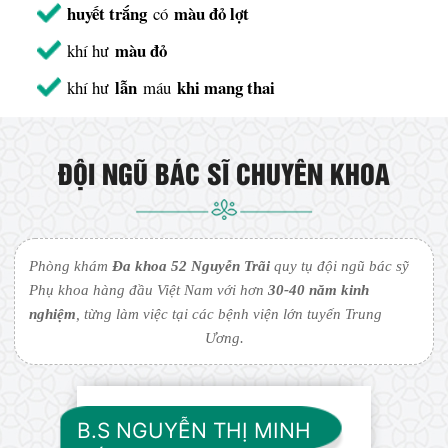
huyết trắng
màu đỏ lợt
có
màu đỏ
khí hư
lẫn
khi mang thai
khí hư
máu
ĐỘI NGŨ BÁC SĨ CHUYÊN KHOA
Phòng khám
Đa khoa 52 Nguyễn Trãi
quy tụ đội ngũ bác sỹ
Phụ khoa hàng đầu Việt Nam với hơn
30-40 năm kinh
nghiệm
, từng làm việc tại các bệnh viện lớn tuyến Trung
Ương.
B.S NGUYỄN THỊ MINH