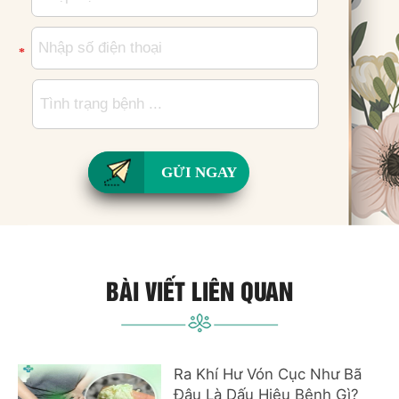
*
*
GỬI NGAY
BÀI VIẾT LIÊN QUAN
Ra Khí Hư Vón Cục Như Bã
Đậu Là Dấu Hiệu Bệnh Gì?