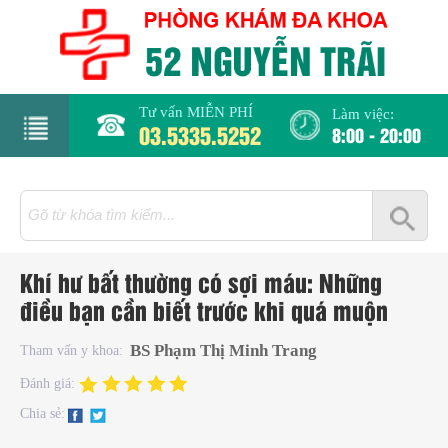
Tư vấn MIỄN PHÍ
Làm việc:
03.5335.5252
8:00 - 20:00
rang
hủ
iới
Khí hư bất thường có sợi máu: Những
hiệu
điều bạn cần biết trước khi quá muộn
hụ
BS Phạm Thị Minh Trang
Tham vấn y khoa:
hoa
Đánh giá:
Chia sẻ:
há