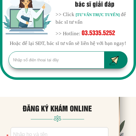
bác sĩ giải đáp
>> Click
để
[TƯ VẤN TRỰC TUYẾN]
bác sĩ tư vấn
03.5335.5252
>> Hotline:
Hoặc để lại SĐT, bác sĩ tư vấn sẽ liên hệ với bạn ngay!
ĐĂNG KÝ KHÁM ONLINE