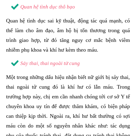
Quan hệ tình dục thô bạo
Quan hệ tình dục sai kỹ thuật, động tác quá mạnh, có
thể làm cho âm đạo, âm hộ bị tổn thương trong quá
trình giao hợp, từ đó tăng nguy cơ mắc bệnh viêm
nhiễm phụ khoa và khí hư kèm theo máu.
Sảy thai, thai ngoài tử cung
Một trong những dấu hiệu nhận biết nữ giới bị sảy thai,
thai ngoài tử cung đó là khí hư có lẫn máu. Trong
trường hợp này, chị em cần nhanh chóng tới cơ sở Y tế
chuyên khoa uy tín để được thăm khám, có biện pháp
can thiệp kịp thời. Ngoài ra, khí hư bất thường có sợi
máu còn do một số nguyên nhân khác như: tác dụng
phụ của thuốc tránh thai, đặt dụng cụ tránh thai không