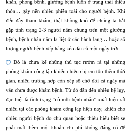
khăn, phòng bệnh, giường bệnh luôn ở trạng thái thiếu
thốn… gây nên nhiều phiền toái cho người bệnh. Khi
đến đây thăm khám, thật không khó để chúng ta bắt
gặp tình trạng 2-3 người nằm chung trên một giường
bệnh, bệnh nhân nằm la liệt ở các hành lang… hoặc số
lượng người bệnh xếp hàng kéo dài cả một ngày trời…
Đó là chưa kể những thủ tục rườm rà tại những
phòng khám công lập khiến nhiều chị em tốn thêm thời
gian, nhiều trường hợp còn xếp sổ chờ đợi cả ngày mà
vẫn chưa được khám bệnh. Từ đó dẫn đến nhiều hệ lụy,
đặc biệt là tình trạng “cò mồi bệnh nhân” xuất hiện rất
nhiều tại các phòng khám công lập hiện nay, khiến cho
nhiều người bệnh do chủ quan hoặc thiếu hiểu biết sẽ
phải mất thêm một khoản chi phí không đáng có để