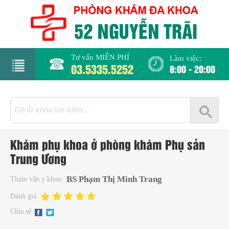
Tư vấn MIỄN PHÍ
Làm việc:
03.5335.5252
8:00 - 20:00
rang
hủ
iới
Khám phụ khoa ở phòng khám Phụ sản
hiệu
Trung Ương
hụ
BS Phạm Thị Minh Trang
Tham vấn y khoa:
hoa
Đánh giá:
Chia sẻ:
há