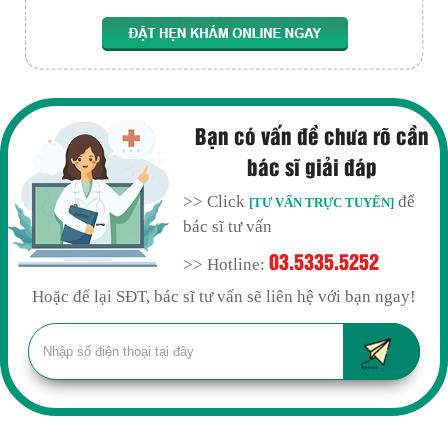
Bạn có vấn đề chưa rõ cần
bác sĩ giải đáp
>> Click
để
[TƯ VẤN TRỰC TUYẾN]
bác sĩ tư vấn
03.5335.5252
>> Hotline:
Hoặc để lại SĐT, bác sĩ tư vấn sẽ liên hệ với bạn ngay!