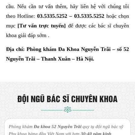
cầu. Nếu cần tư vấn thêm, hãy liên hệ với chúng tôi
theo Hotline:
03.5335.5252
–
03.5335.5252
hoặc chọn
mục
[Tư vấn trực tuyến]
để được các bác sĩ chuyên
khoa giải đáp sớm .
Địa chỉ: Phòng khám Đa Khoa Nguyễn Trãi – số 52
Nguyễn Trãi – Thanh Xuân – Hà Nội.
ĐỘI NGŨ BÁC SĨ CHUYÊN KHOA
Phòng khám
Đa khoa 52 Nguyễn Trãi
quy tụ đội ngũ bác sỹ
Phụ khoa hàng đầu Việt Nam với hơn
30-40 năm kinh