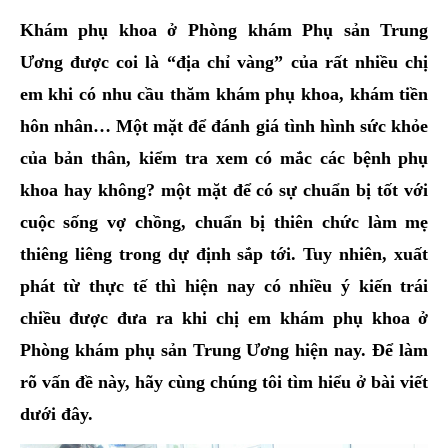
hai
Khám phụ khoa ở Phòng khám Phụ sản Trung
ệnh
Ương được coi là “địa chỉ vàng” của rất nhiều chị
iết
em khi có nhu cầu thăm khám phụ khoa, khám tiền
iệu
hôn nhân… Một mặt để đánh giá tình hình sức khỏe
của bản thân, kiểm tra xem có mắc các bệnh phụ
ói
khám
khoa hay không? một mặt để có sự chuẩn bị tốt với
ức
cuộc sống vợ chồng, chuẩn bị thiên chức làm mẹ
hỏe
thiêng liêng trong dự định sắp tới. Tuy nhiên, xuất
phát từ thực tế thì hiện nay có nhiều ý kiến trái
ệnh
chiều được đưa ra khi chị em khám phụ khoa ở
ã
Phòng khám phụ sản Trung Ương hiện nay. Để làm
ội
rõ vấn đề này, hãy cùng chúng tôi tìm hiểu ở bài viết
Nam
dưới đây.
hoa