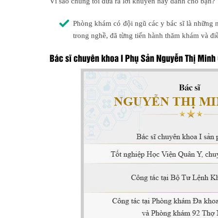
Vì sao chúng tôi đưa ra lời khuyên này dành cho bạn?
Phòng khám có đội ngũ các y bác sĩ là những 
trong nghề, đã từng tiến hành thăm khám và điề
Bác sĩ chuyên khoa I Phụ Sản Nguyễn Thị Minh 