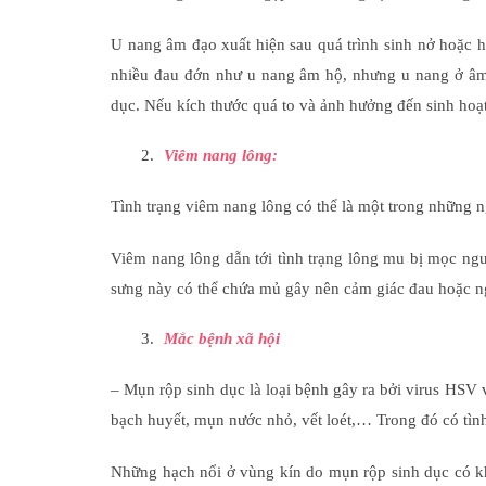
U nang âm đạo xuất hiện sau quá trình sinh nở hoặc 
nhiều đau đớn như u nang âm hộ, nhưng u nang ở âm 
dục. Nếu kích thước quá to và ảnh hưởng đến sinh hoạt
Viêm nang lông:
Tình trạng viêm nang lông có thể là một trong những n
Viêm nang lông dẫn tới tình trạng lông mu bị mọc ngư
sưng này có thể chứa mủ gây nên cảm giác đau hoặc n
Mắc bệnh xã hội
– Mụn rộp sinh dục là loại bệnh gây ra bởi virus HSV 
bạch huyết, mụn nước nhỏ, vết loét,… Trong đó có tình
Những hạch nổi ở vùng kín do mụn rộp sinh dục có khả