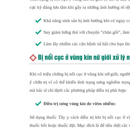
cực kỳ đáng lưu tâm khi gây ra những ảnh hưởng rõ rệ
Khả năng sinh sản bị ảnh hưởng khi có nguy cơ
Suy giảm hứng thú với chuyện “chăn gối”, làm
Làm lây nhiễm các căn bệnh xã hội cho bạn tìn
Bị nổi cục ở vùng kín nữ giới xử lý 
Khi có triệu chứng bị nổi cục ở vùng kín nữ giới, ngư
ý chữa trị vì có thể khiến tình trạng sưng nghiêm tr
mà bác sĩ chỉ định các phương pháp điều trị phù hợp:
Điều trị sưng vùng kín do viêm nhiễm:
Sử dụng thuốc Tây y cách điều trị khi bị nổi cục ở 
thuốc bôi hoặc thuốc đặt. Mục đích là để tiêu diệt cá