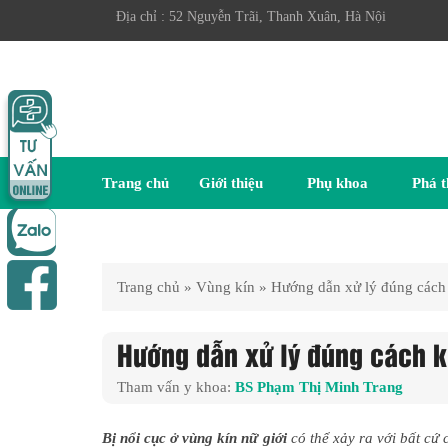
Địa chỉ : 52 Nguyễn Trãi, Thanh Xuân, Hà Nội
Trang chủ
Giới thiệu
Phụ khoa
Phá t
Trang chủ
»
Vùng kín
»
Hướng dẫn xử lý đúng cách k
Hướng dẫn xử lý đúng cách kh
Tham vấn y khoa:
BS Phạm Thị Minh Trang
Bị nổi cục ở vùng kín nữ giới
có thể xảy ra với bất cứ