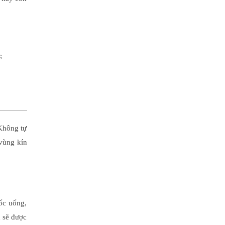
;
 Không tự
 vùng kín
ốc uống,
h sẽ được