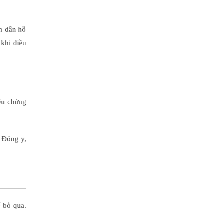
n dẫn hỗ
 khi điều
iệu chứng
c Đông y,
 bỏ qua.