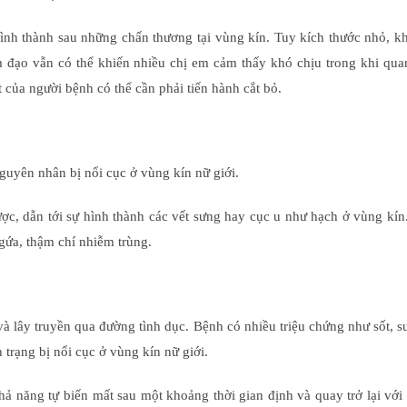
hình thành sau những chấn thương tại vùng kín. Tuy kích thước nhỏ, 
đạo vẫn có thể khiến nhiều chị em cảm thấy khó chịu trong khi quan
 của người bệnh có thể cần phải tiến hành cắt bỏ.
guyên nhân bị nổi cục ở vùng kín nữ giới.
ợc, dẫn tới sự hình thành các vết sưng hay cục u như hạch ở vùng kín
gứa, thậm chí nhiễm trùng.
và lây truyền qua đường tình dục. Bệnh có nhiều triệu chứng như sốt, 
 trạng bị nổi cục ở vùng kín nữ giới.
 năng tự biến mất sau một khoảng thời gian định và quay trở lại với 