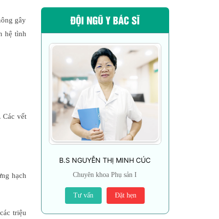
ĐỘI NGŨ Y BÁC SĨ
không gây
 hệ tình
. Các vết
B.S NGUYỄN THỊ MINH CÚC
Chuyên khoa Phụ sản I
sưng hạch
Tư vấn
Đặt hẹn
các triệu