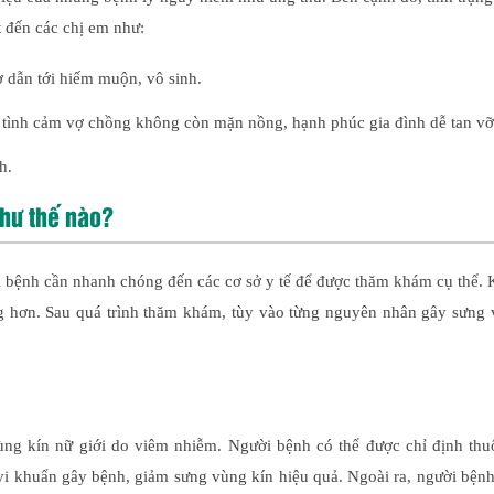
t đến các chị em như:
 dẫn tới hiếm muộn, vô sinh.
 tình cảm vợ chồng không còn mặn nồng, hạnh phúc gia đình dễ tan vỡ
h.
như thế nào?
ời bệnh cần nhanh chóng đến các cơ sở y tế để được thăm khám cụ thể.
ọng hơn. Sau quá trình thăm khám, tùy vào từng nguyên nhân gây sưng
vùng kín nữ giới do viêm nhiễm. Người bệnh có thể được chỉ định thu
c vi khuẩn gây bệnh, giảm sưng vùng kín hiệu quả. Ngoài ra, người bện