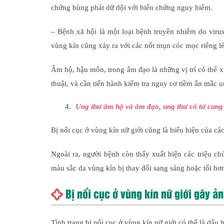
chứng bùng phát dữ dội với biến chứng nguy hiểm.
– Bệnh xã hội là một loại bệnh truyền nhiễm do viru
vùng kín cũng xảy ra với các nốt mụn cóc mọc riêng l
Âm hộ, hậu môn, trong âm đạo là những vị trí có thể x
thuật, và cần tiến hành kiểm tra nguy cơ tiềm ẩn mắc u
Ung thư âm hộ và âm đạo, ung thư cổ tử cung
Bị nổi cục ở vùng kín nữ giới cũng là biểu hiện của c
Ngoài ra, người bệnh còn thấy xuất hiện các triệu c
màu sắc da vùng kín bị thay đổi sang sáng hoặc tối h
Bị nổi cục ở vùng kín nữ giới gây ả
Tình trạng bị nổi cục ở vùng kín nữ giới có thể là dấ