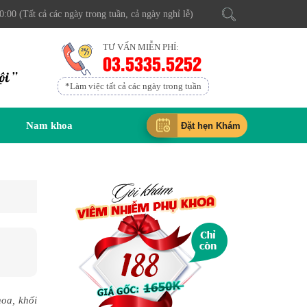
0:00 (Tất cả các ngày trong tuần, cả ngày nghỉ lễ)
TƯ VẤN MIỄN PHÍ:
03.5335.5252
ội ”
*Làm việc tất cả các ngày trong tuần
Nam khoa
Đặt hẹn Khám
hoa, khối