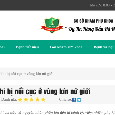
Mở cửa: 8:00 - 2
CƠ SỞ KHÁM PHỤ KHOA
“ Uy Tín Hàng Đầu Hà N
hai
Bệnh tiết niệu
Gói khám sức khỏe
Bệnh xã hội
hi bị nổi cục ở vùng kín nữ giới
i bị nổi cục ở vùng kín nữ giới
Đánh giá:
Chia sẻ:
 chị em nào và nguyên nhân phần lớn đến từ bệnh lý: viêm nhiễm phụ k