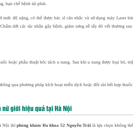
, hạn chế bệnh tái phát.
ở mức độ nặng, có thể được bác sĩ cân nhắc và sử dụng máy Laser bá
hư: Chấm dứt các tác nhân gây bệnh, giảm sưng nề tấy đỏ vết thương sau
uốc hoặc phẫu thuật bóc tách u nang. Sau khi u nang được loại bỏ, tr
ị thông qua phương pháp kích hoạt miễn dịch hoặc đốt sùi hết hợp thuố
n nữ giới hiệu quả tại Hà Nội
à Nội thì
phòng khám Đa khoa 52 Nguyễn Trãi
là lựa chọn không thể