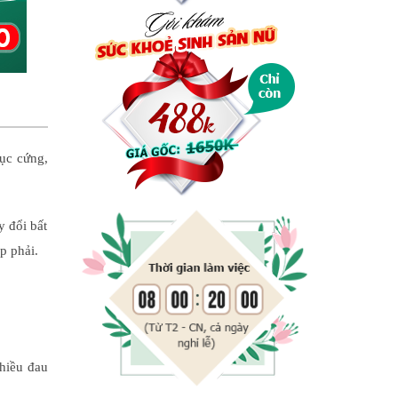
cục cứng,
y đổi bất
p phải.
nhiều đau