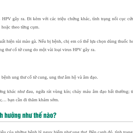
s HPV gây ra. Đi kèm với các triệu chứng khác, tình trạng nổi cục c
ẻ hoặc theo từng cụm.
uất hiện sùi mào gà. Nếu bị bệnh, chị em có thể lựa chọn dùng thuốc 
ng thư cổ tử cung do một vài loại virus HPV gây ra.
ác bệnh ung thư cổ tử cung, ung thư âm hộ và âm đạo.
hứng khác như đau, ngứa rát vùng kín; chảy máu âm đạo bất thường; t
ơn;… bạn cần đi thăm khám sớm.
nh hưởng như thế nào?
u hiệu của những bệnh lý nguy hiểm như ung thư. Bên cạnh đó, tình trạn