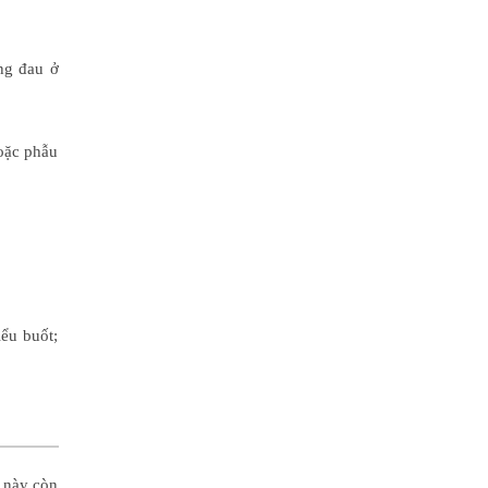
ứng đau ở
hoặc phẫu
iểu buốt;
g này còn