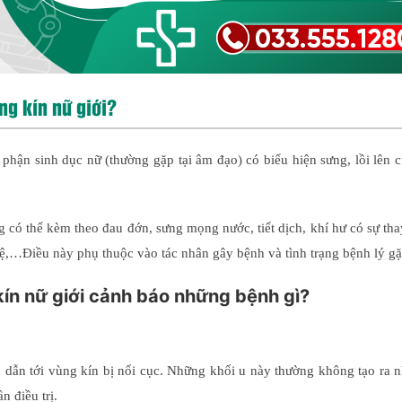
ng kín nữ giới?
 bộ phận sinh dục nữ (thường gặp tại âm đạo) có biểu hiện sưng, lồi lên 
g có thể kèm theo đau đớn, sưng mọng nước, tiết dịch, khí hư có sự tha
ệ,…Điều này phụ thuộc vào tác nhân gây bệnh và tình trạng bệnh lý gặ
 kín nữ giới cảnh báo những bệnh gì?
n dẫn tới vùng kín bị nổi cục. Những khối u này thường không tạo ra 
 điều trị.