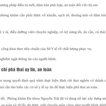
ơng pháp điều trị mới, đảm bảo phù hợp, an toàn đối với chị em.
phòng khám cần phải được vô khuẩn, sạch sẽ, thoáng mát và đảm bảo
 y tá, điều dưỡng viên chuyên nghiệp, có kỹ năng tốt, ân cần, có thá
 công khai theo tiêu chuẩn của Sở Y tế về chất lượng phục vụ.
nghiêm ngặt thông tin của người bệnh.
hỉ phá thai uy tín, an toàn
n trọng quyết định quá trình thực hiện đình chỉ thai nghén có thành
cần tìm hiểu các cơ sở y tế uy tín để thực hiện phá thai an toàn.
tốt . Phòng khám Đa khoa Nguyễn Trãi đã và đang nỗ lực xây dựng m
i an toàn và từ lâu đã được giới chuyên môn cũng như người bệnh đán