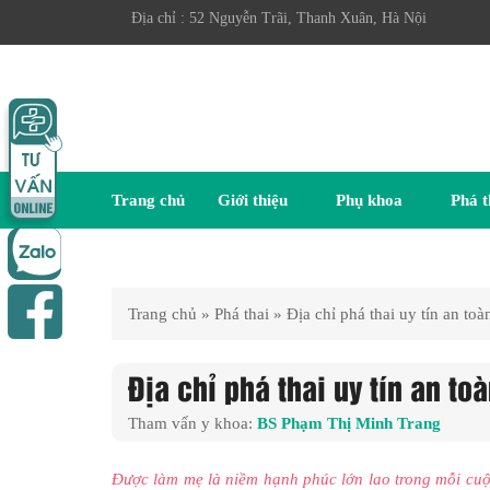
Địa chỉ : 52 Nguyễn Trãi, Thanh Xuân, Hà Nội
Trang chủ
Giới thiệu
Phụ khoa
Phá t
Trang chủ
»
Phá thai
»
Địa chỉ phá thai uy tín an toà
Địa chỉ phá thai uy tín an to
Tham vấn y khoa:
BS Phạm Thị Minh Trang
Được làm mẹ là niềm hạnh phúc lớn lao trong mỗi cuộc