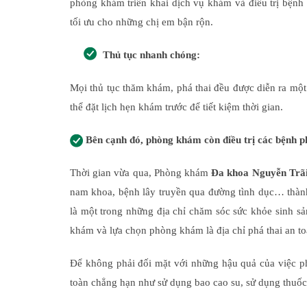
phòng khám triển khai dịch vụ khám và điều trị bệnh 
tối ưu cho những chị em bận rộn.
Thủ tục nhanh chóng:
Mọi thủ tục thăm khám, phá thai đều được diễn ra mộ
thể đặt lịch hẹn khám trước để tiết kiệm thời gian.
Bên cạnh đó, phòng khám còn điều trị các bệnh p
Thời gian vừa qua, Phòng khám
Đa khoa Nguyễn Trã
nam khoa, bệnh lây truyền qua đường tình dục… thành
là một trong những địa chỉ chăm sóc sức khỏe sinh sản
khám và lựa chọn phòng khám là địa chỉ phá thai an to
Để không phải đối mặt với những hậu quả của việc ph
toàn chẳng hạn như sử dụng bao cao su, sử dụng thuốc