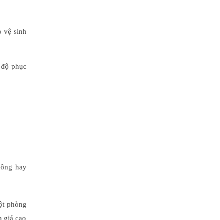
 vệ sinh
i độ phục
 công hay
ột phòng
h giá cao