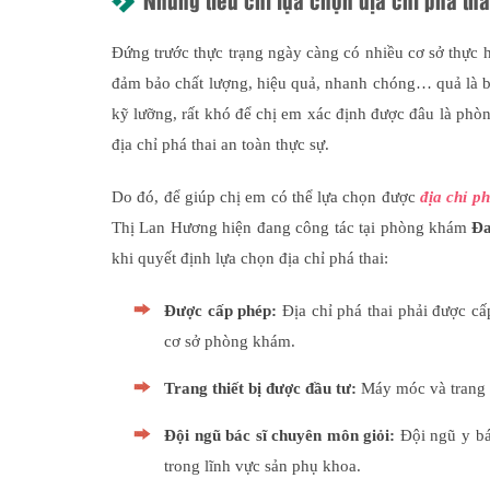
Những tiêu chí lựa chọn địa chỉ phá tha
Đứng trước thực trạng ngày càng có nhiều cơ sở thực h
đảm bảo chất lượng, hiệu quả, nhanh chóng… quả là bà
kỹ lưỡng, rất khó để chị em xác định được đâu là phò
địa chỉ phá thai an toàn thực sự.
Do đó, để giúp chị em có thể lựa chọn được
địa chỉ ph
Thị Lan Hương hiện đang công tác tại phòng khám
Đa
khi quyết định lựa chọn địa chỉ phá thai:
Được cấp phép:
Địa chỉ phá thai phải được cấ
cơ sở phòng khám.
Trang thiết bị được đầu tư:
Máy móc và trang th
Đội ngũ bác sĩ chuyên môn giỏi:
Đội ngũ y bá
trong lĩnh vực sản phụ khoa.