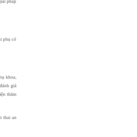
giải pháp
i phụ có
phụ khoa,
đánh giá
hiện thăm
 thai an