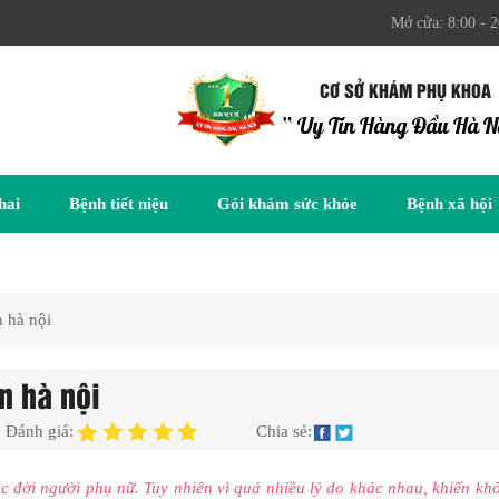
Mở cửa: 8:00 - 2
CƠ SỞ KHÁM PHỤ KHOA
“ Uy Tín Hàng Đầu Hà N
hai
Bệnh tiết niệu
Gói khám sức khỏe
Bệnh xã hội
n hà nội
àn hà nội
Đánh giá:
Chia sẻ:
 đời người phụ nữ. Tuy nhiên vì quá nhiều lý do khác nhau, khiến khô