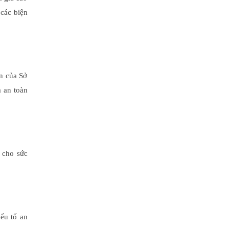
 các biện
ẩn của Sở
à an toàn
n cho sức
yếu tố an