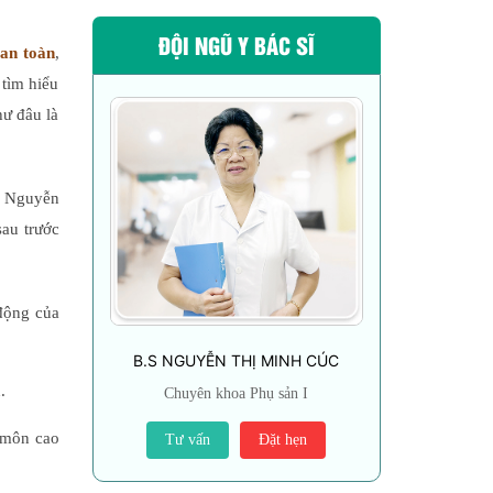
ĐỘI NGŨ Y BÁC SĨ
 an toàn
,
 tìm hiểu
hư đâu là
ản Nguyễn
sau trước
 động của
B.S NGUYỄN THỊ MINH CÚC
.
Chuyên khoa Phụ sản I
 môn cao
Tư vấn
Đặt hẹn