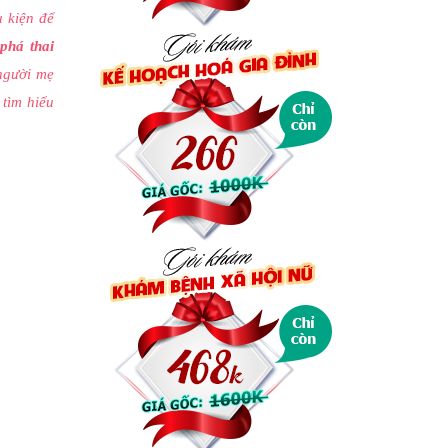
u kiện để
 phá thai
người mẹ
tìm hiểu