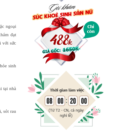
ặc ngoại
khám đạt
i với sức
khỏe sinh
i tại nhà
, sót rau