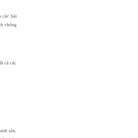
 các bài
anh chóng
ất cả các
inh sản,