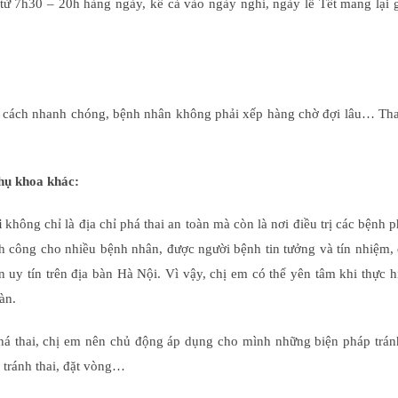
từ 7h30 – 20h hàng ngày, kể cả vào ngày nghỉ, ngày lễ Tết mang lại 
t cách nhanh chóng, bệnh nhân không phải xếp hàng chờ đợi lâu… Tha
hụ khoa khác:
i
không chỉ là địa chỉ phá thai an toàn mà còn là nơi điều trị các bệnh 
 công cho nhiều bệnh nhân, được người bệnh tin tưởng và tín nhiệm, 
 uy tín trên địa bàn Hà Nội. Vì vậy, chị em có thể yên tâm khi thực 
àn.
á thai, chị em nên chủ động áp dụng cho mình những biện pháp tránh
 tránh thai, đặt vòng…