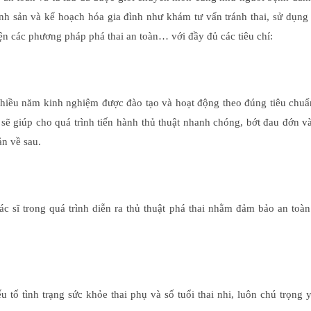
nh sản và kế hoạch hóa gia đình như khám tư vấn tránh thai, sử dụng
iện các phương pháp phá thai an toàn… với đầy đủ các tiêu chí:
 nhiều năm kinh nghiệm được đào tạo và hoạt động theo đúng tiêu chu
sẽ giúp cho quá trình tiến hành thủ thuật nhanh chóng, bớt đau đớn v
n về sau.
 bác sĩ trong quá trình diễn ra thủ thuật phá thai nhằm đảm bảo an toà
tố tình trạng sức khỏe thai phụ và số tuổi thai nhi, luôn chú trọng 