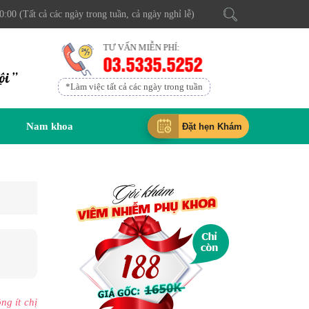
0:00 (Tất cả các ngày trong tuần, cả ngày nghỉ lễ)
TƯ VẤN MIỄN PHÍ:
03.5335.5252
ội ”
*Làm việc tất cả các ngày trong tuần
Nam khoa
Đặt hẹn Khám
ng ít chị