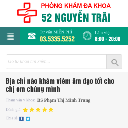
Tư vấn MIỄN PHÍ
Làm việc:
03.5335.5252
8:00 - 20:00
rang
hủ
iới
Địa chỉ nào khám viêm âm đạo tốt cho
hiệu
chị em chúng mình
hụ
BS Phạm Thị Minh Trang
Tham vấn y khoa:
hoa
Đánh giá:
Chia sẻ:
há