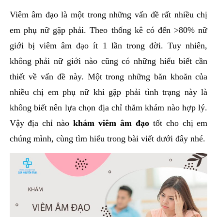
hai
Viêm âm đạo là một trong những vấn đề rất nhiều chị
ệnh
em phụ nữ gặp phải. Theo thống kê có đến >80% nữ
iết
giới bị viêm âm đạo ít 1 lần trong đời. Tuy nhiên,
iệu
không phải nữ giới nào cũng có những hiểu biết cần
thiết về vấn đề này. Một trong những băn khoăn của
ói
khám
nhiều chị em phụ nữ khi gặp phải tình trạng này là
ức
không biết nên lựa chọn địa chỉ thăm khám nào hợp lý.
hỏe
Vậy địa chỉ nào
khám viêm âm đạo
tốt cho chị em
chúng mình, cùng tìm hiểu trong bài viết dưới đây nhé.
ệnh
ã
ội
Nam
hoa