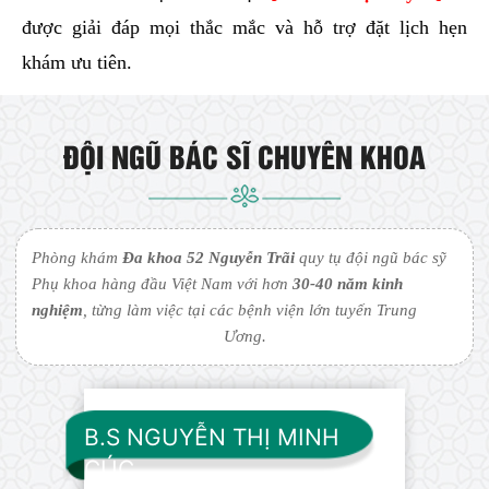
được giải đáp mọi thắc mắc và hỗ trợ đặt lịch hẹn
khám ưu tiên.
ĐỘI NGŨ BÁC SĨ CHUYÊN KHOA
Phòng khám
Đa khoa 52 Nguyễn Trãi
quy tụ đội ngũ bác sỹ
Phụ khoa hàng đầu Việt Nam với hơn
30-40 năm kinh
nghiệm
, từng làm việc tại các bệnh viện lớn tuyến Trung
Ương.
B.S NGUYỄN THỊ MINH
CÚC