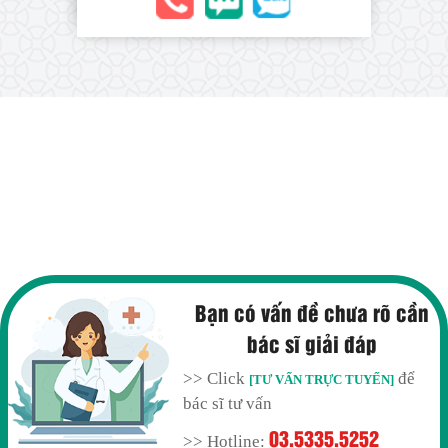
Bạn có vấn đề chưa rõ cần
bác sĩ giải đáp
>> Click
để
[TƯ VẤN TRỰC TUYẾN]
bác sĩ tư vấn
03.5335.5252
>> Hotline: