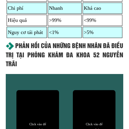
Chi phí
Nhanh
Khá cao
Hiệu quả
>99%
<99%
Nguy cơ tái phát
<1%
>5%
PHẢN HỒI CỦA NHỮNG BỆNH NHÂN ĐÃ ĐIỀU
TRỊ TẠI PHÒNG KHÁM ĐA KHOA 52 NGUYỄN
TRÃI
Click vào để
Click vào để