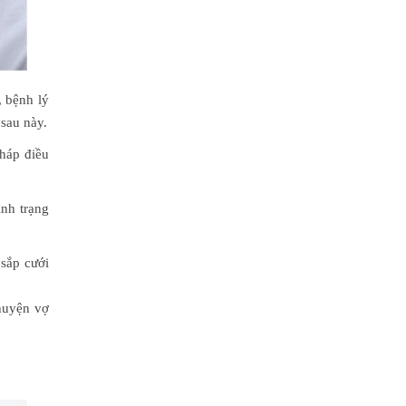
 bệnh lý
 sau này.
pháp điều
ình trạng
 sắp cưới
huyện vợ