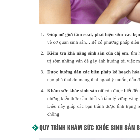
Giúp nữ giới tầm soát, phát hiện sớm
các bện
về cơ quan sinh sản,…để có phương pháp điều tr
Kiểm tra khả năng sinh sản của chị em
, tìm
trị sớm những vấn đề gây ảnh hưởng tới việc ma
Được hướng dẫn các biện pháp kế hoạch hóa 
nạo phá thai do mang thai ngoài ý muốn, dẫn đ
Khám sức khỏe sinh sản
nữ
còn được biết đến 
những kiến thức cần thiết và tâm lý vững vàng 
Điều này giúp các bạn tránh được tình trạng 
chồng
QUY TRÌNH KHÁM SỨC KHỎE SINH SẢN B