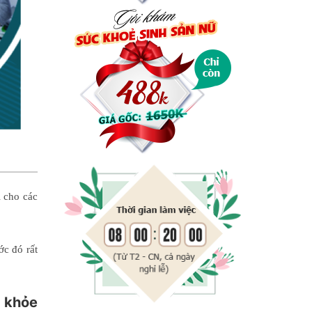
 cho các
ớc đó rất
c khỏe