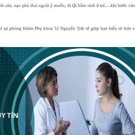
inh sản, nạo phá thai ngoài ý muốn, dị tật bẩm sinh ở trẻ,…khi bước v
 sĩ tại phòng khám Phụ khoa 52 Nguyễn Trãi sẽ giúp bạn hiểu rõ hơn 