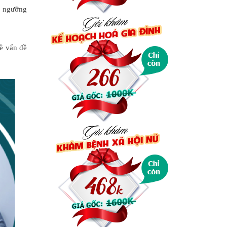
ào ngưỡng
về vấn đề