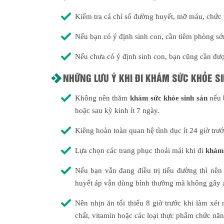
Kiểm tra cá chỉ số đường huyết, mỡ máu, chức 
Nếu bạn có ý định sinh con, cần tiêm phòng sớm
Nếu chưa có ý định sinh con, bạn cũng cần được
NHỮNG LƯU Ý KHI ĐI KHÁM SỨC KHỎE S
Không nên thăm
khám sức khỏe sinh sản
nếu b
hoặc sau kỳ kinh ít 7 ngày.
Kiêng hoàn toàn quan hệ tình dục ít 24 giờ trư
Lựa chọn các trang phục thoải mái khi đi
khám 
Nếu bạn vẫn đang điều trị tiểu đường thì nê
huyết áp vẫn dùng bình thường mà không gây 
Nên nhịn ăn tối thiểu 8 giờ trước khi làm xé
chất, vitamin hoặc các loại thực phẩm chức năn