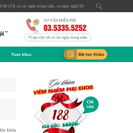
0:00 (Tất cả các ngày trong tuần, cả ngày nghỉ lễ)
TƯ VẤN MIỄN PHÍ:
03.5335.5252
ội ”
*Làm việc tất cả các ngày trong tuần
Nam khoa
Đặt hẹn Khám
chìa khóa