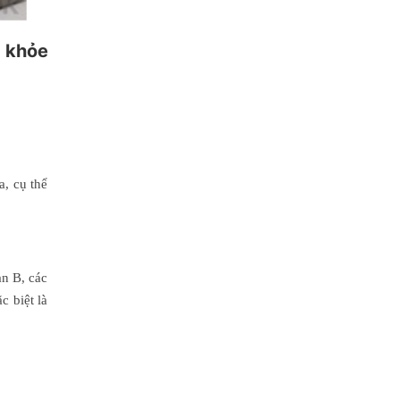
c khỏe
a, cụ thể
n B, các
c biệt là