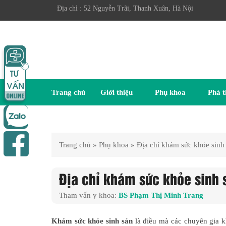
a chỉ : 52 Nguyễn Trãi, Thanh Xuân, Hà Nội
Trang chủ
Giới thiệu
Phụ khoa
Phá t
Trang chủ
»
Phụ khoa
»
Địa chỉ khám sức khỏe sinh s
Địa chỉ khám sức khỏe sinh sả
Tham vấn y khoa:
BS Phạm Thị Minh Trang
Khám sức khỏe sinh sản
là điều mà các chuyên gia kh