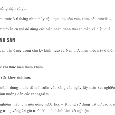
năng thận và gan.
 trước 3-6 tháng như: thủy đậu, quai bị, uốn ván, cúm, sởi, rubella….
 tư vấn cụ thể để dùng các biện pháp tránh thai an toàn và hiệu quả.
INH SẢN
ạn vẫn đang trong chu kỳ kinh nguyệt. Nên thực hiện việc này ở thời 
ớc khi thực hiện thăm khám.
sức khoẻ sinh sản.
n tránh dùng thuốc tiêm Insulin vào sáng của ngày lấy máu xét nghiệ
ảnh hưởng đến các xét nghiệm.
t nghiệm máu, chỉ nên uống nước lọ.c – Không sử dụng bất cứ các loạ
g trong vòng 24 giờ trước khi tiến hành làm xét nghiệm.