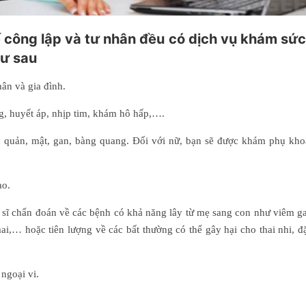
ế công lập và tư nhân đều có dịch vụ khám sứ
hư sau
hân và gia đình.
g, huyết áp, nhịp tim, khám hô hấp,….
ệu quản, mật, gan, bàng quang. Đối với nữ, bạn sẽ được khám phụ kho
ạo.
sĩ chẩn đoán về các bệnh có khả năng lây từ mẹ sang con như viêm ga
i,… hoặc tiên lượng về các bất thường có thể gây hại cho thai nhi, đặ
ngoại vi.