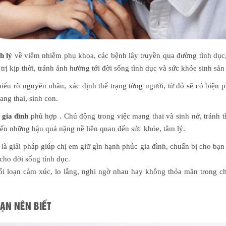
h lý
về viêm nhiễm phụ khoa, các bệnh lây truyền qua đường tình dục,
ị kịp thời, tránh ảnh hưởng tới đời sống tình dục và sức khỏe sinh sản
 hiểu rõ nguyên nhân, xác định thể trạng từng người, từ đó sẽ có biện 
ng thai, sinh con.
gia đình
phù hợp . Chủ động trong việc mang thai và sinh nở, tránh t
ến những hậu quả nặng nề liên quan đến sức khỏe, tâm lý.
là giải pháp giúp chị em giữ gìn hạnh phúc gia đình, chuẩn bị cho bạn
cho đời sống tình dục.
rối loạn cảm xúc, lo lắng, nghi ngờ nhau hay không thỏa mãn trong c
ẠN NÊN BIẾT