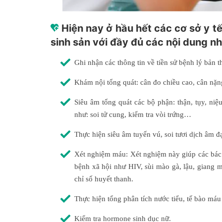
Hiện nay ở hầu hết các cơ sở y t
sinh sản với đầy đủ các nội dung n
Ghi nhận các thông tin về tiền sử bệnh lý bản t
Khám nội tổng quát: cân đo chiều cao, cân nặn
Siêu âm tổng quát các bộ phận: thận, tụy, ni
như: soi tử cung, kiểm tra vòi trứng…
Thực hiện siêu âm tuyến vú, soi tươi dịch âm đ
Xét nghiệm máu: Xét nghiệm này giúp các bác 
bệnh xã hội như HIV, sùi mào gà, lậu, giang ma
chỉ số huyết thanh.
Thực hiện tổng phân tích nước tiểu, tế bào máu 
Kiểm tra hormone sinh dục nữ.