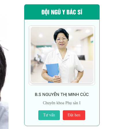
ĐỘI NGŨ Y BÁC SĨ
B.S NGUYỄN THỊ MINH CÚC
Chuyên khoa Phụ sản I
Tư vấn
Đặt hẹn