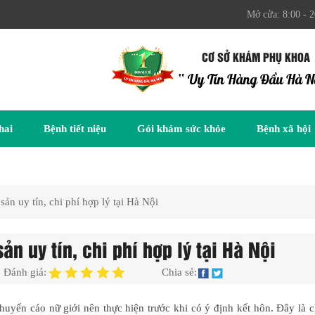
Mở cửa: 8:00 - 2
CƠ SỞ KHÁM PHỤ KHOA
“ Uy Tín Hàng Đầu Hà N
hai
Bệnh tiết niệu
Gói khám sức khỏe
Bệnh xã hội
ản uy tín, chi phí hợp lý tại Hà Nội
n uy tín, chi phí hợp lý tại Hà Nội
Đánh giá:
Chia sẻ:
uyến cáo nữ giới nên thực hiện trước khi có ý định kết hôn. Đây là 