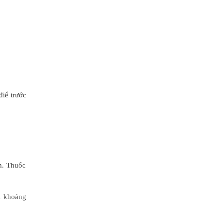
điể trước
m. Thuốc
i khoáng