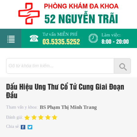
Tư vấn MIỄN PHÍ
Làm việc:
03.5335.5252
8:00 - 20:00
rang
hủ
iới
Dấu Hiệu Ung Thư Cổ Tử Cung Giai Đoạn
hiệu
Đầu
hụ
BS Phạm Thị Minh Trang
Tham vấn y khoa:
hoa
Đánh giá:
Chia sẻ:
há