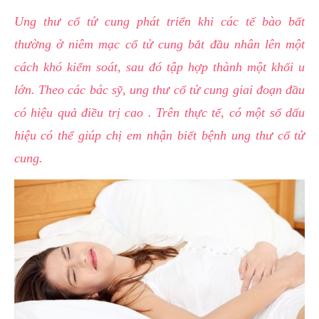
hai
Ung thư cổ tử cung phát triển khi các tế bào bất
ệnh
thường ở niêm mạc cổ tử cung bắt đầu nhân lên một
iết
cách khó kiểm soát, sau đó tập hợp thành một khối u
iệu
lớn. Theo các bác sỹ, ung thư cổ tử cung giai đoạn đầu
có hiệu quả điều trị cao . Trên thực tế, có một số dấu
ói
khám
hiệu có thể giúp chị em nhận biết bệnh ung thư cổ tử
ức
cung.
hỏe
ệnh
ã
ội
Nam
hoa