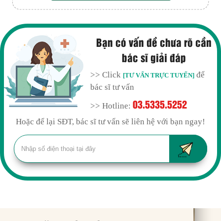
Bạn có vấn đề chưa rõ cần
bác sĩ giải đáp
>> Click
để
[TƯ VẤN TRỰC TUYẾN]
bác sĩ tư vấn
03.5335.5252
>> Hotline:
Hoặc để lại SĐT, bác sĩ tư vấn sẽ liên hệ với bạn ngay!